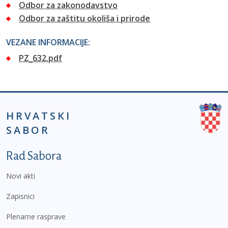
Odbor za zakonodavstvo
Odbor za zaštitu okoliša i prirode
VEZANE INFORMACIJE:
PZ_632.pdf
HRVATSKI
SABOR
Podnožje prvi izbornik
Rad Sabora
Novi akti
Zapisnici
Plenarne rasprave