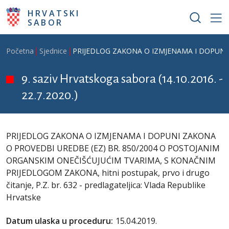
Skoči na glavni sadržaj
HRVATSKI
SABOR
Breadcrumb
Početna
Sjednice
PRIJEDLOG ZAKONA O IZMJENAMA I DOPUNI ZAK
9. saziv Hrvatskoga sabora (14.10.2016. -
22.7.2020.)
PRIJEDLOG ZAKONA O IZMJENAMA I DOPUNI ZAKONA
O PROVEDBI UREDBE (EZ) BR. 850/2004 O POSTOJANIM
ORGANSKIM ONEČIŠĆUJUĆIM TVARIMA, S KONAČNIM
PRIJEDLOGOM ZAKONA, hitni postupak, prvo i drugo
čitanje, P.Z. br. 632 - predlagateljica: Vlada Republike
Hrvatske
Datum ulaska u proceduru:
15.04.2019.