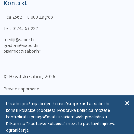
Kontakt
Ilica 256B, 10 000 Zagreb
Tel.:
01/45 69 222
mediji@sabor.hr
gradjani@sabor.hr
pisarnica@sabor.hr
© Hrvatski sabor,
2026
Pravne napomene
Izjava o pristupačnosti
U svrhu pružanja boljeg korisničkog iskustva sabor.hr
Zaštita osobnih podataka
koristi kolačiće (cookies). Postavke kolačića možete
kontrolirati i prilagođavati u vašem web pregledniku.
Impressum
Klikom na "Postavke kolačića" možete postaviti njihova
Česta pitanja
ograničenja.