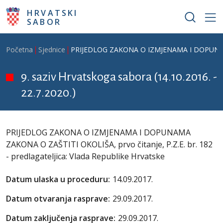
Skoči na glavni sadržaj
HRVATSKI
SABOR
Breadcrumb
Početna
Sjednice
PRIJEDLOG ZAKONA O IZMJENAMA I DOPUNAMA ZAK
9. saziv Hrvatskoga sabora (14.10.2016. -
22.7.2020.)
PRIJEDLOG ZAKONA O IZMJENAMA I DOPUNAMA
ZAKONA O ZAŠTITI OKOLIŠA, prvo čitanje, P.Z.E. br. 182
- predlagateljica: Vlada Republike Hrvatske
Datum ulaska u proceduru:
14.09.2017.
Datum otvaranja rasprave:
29.09.2017.
Datum zaključenja rasprave:
29.09.2017.