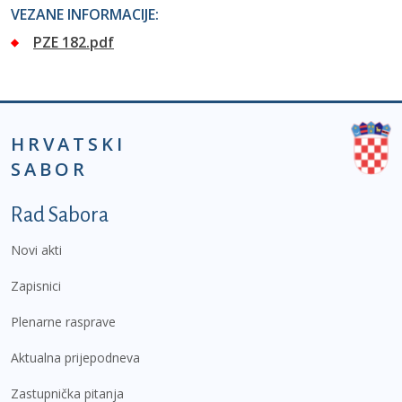
VEZANE INFORMACIJE:
PZE 182.pdf
HRVATSKI
SABOR
Podnožje prvi izbornik
Rad Sabora
Novi akti
Zapisnici
Plenarne rasprave
Aktualna prijepodneva
Zastupnička pitanja