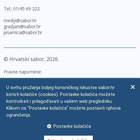
Tel.:
01/45 69 222
mediji@sabor.hr
gradjani@sabor.hr
pisarnica@sabor.hr
© Hrvatski sabor,
2026
Pravne napomene
Izjava o pristupačnosti
U svrhu pružanja boljeg korisničkog iskustva sabor.hr
Zaštita osobnih podataka
koristi kolačiće (cookies). Postavke kolačića možete
kontrolirati i prilagođavati u vašem web pregledniku.
Impressum
Klikom na "Postavke kolačića" možete postaviti njihova
Česta pitanja
ograničenja.
Kontakti
Postavke kolačića
Mapa weba