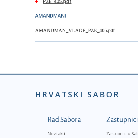
PZE_405.pdf
AMANDMANI
AMANDMAN_VLADE_PZE_405.pdf
HRVATSKI SABOR
Podnožje prvi izborni
Rad Sabora
Zastupnici
Novi akti
Zastupnici u Sa