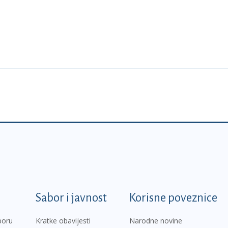
k
Sabor i javnost
Korisne poveznice
boru
Kratke obavijesti
Narodne novine