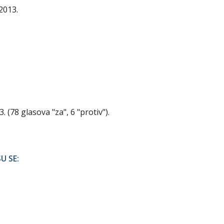
2013.
. (78 glasova "za", 6 "protiv").
U SE: