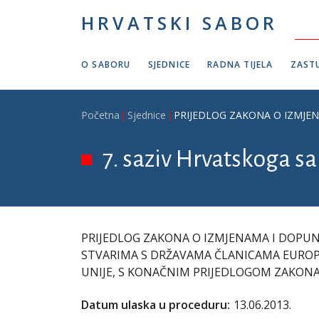
Skoči na glavni sadržaj
HRVATSKI SABOR
O SABORU
SJEDNICE
RADNA TIJELA
ZASTU
Breadcrumb
Početna
Sjednice
PRIJEDLOG ZAKONA O IZMJENA
7. saziv Hrvatskoga sab
PRIJEDLOG ZAKONA O IZMJENAMA I DOPU
STVARIMA S DRŽAVAMA ČLANICAMA EURO
UNIJE, S KONAČNIM PRIJEDLOGOM ZAKONA, hitn
Datum ulaska u proceduru:
13.06.2013.