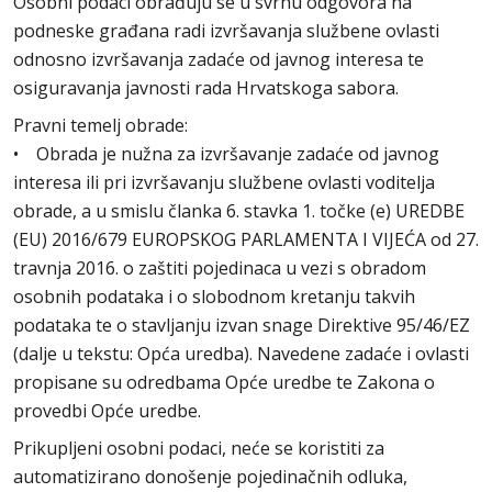
Osobni podaci obrađuju se u svrhu odgovora na
podneske građana radi izvršavanja službene ovlasti
odnosno izvršavanja zadaće od javnog interesa te
osiguravanja javnosti rada Hrvatskoga sabora.
Pravni temelj obrade:
• Obrada je nužna za izvršavanje zadaće od javnog
interesa ili pri izvršavanju službene ovlasti voditelja
obrade, a u smislu članka 6. stavka 1. točke (e) UREDBE
(EU) 2016/679 EUROPSKOG PARLAMENTA I VIJEĆA od 27.
travnja 2016. o zaštiti pojedinaca u vezi s obradom
osobnih podataka i o slobodnom kretanju takvih
podataka te o stavljanju izvan snage Direktive 95/46/EZ
(dalje u tekstu: Opća uredba). Navedene zadaće i ovlasti
propisane su odredbama Opće uredbe te Zakona o
provedbi Opće uredbe.
Prikupljeni osobni podaci, neće se koristiti za
automatizirano donošenje pojedinačnih odluka,