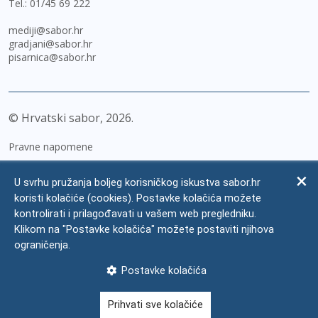
Tel.:
01/45 69 222
mediji@sabor.hr
gradjani@sabor.hr
pisarnica@sabor.hr
© Hrvatski sabor,
2026
Pravne napomene
Izjava o pristupačnosti
U svrhu pružanja boljeg korisničkog iskustva sabor.hr
Zaštita osobnih podataka
koristi kolačiće (cookies). Postavke kolačića možete
kontrolirati i prilagođavati u vašem web pregledniku.
Impressum
Klikom na "Postavke kolačića" možete postaviti njihova
Česta pitanja
ograničenja.
Kontakti
Postavke kolačića
Mapa weba
Prihvati sve kolačiće