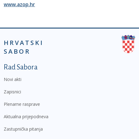
www.azop.hr
HRVATSKI
SABOR
Podnožje prvi izbornik
Rad Sabora
Novi akti
Zapisnici
Plenarne rasprave
Aktualna prijepodneva
Zastupnička pitanja