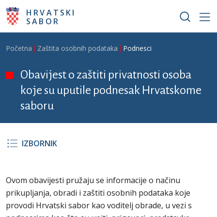
Skoči na glavni sadržaj
HRVATSKI
SABOR
Breadcrumb
Početna
Zaštita osobnih podataka
Podnesci
Obavijest o zaštiti privatnosti osoba
koje su uputile podnesak Hrvatskome
saboru
IZBORNIK
Ovom obavijesti pružaju se informacije o načinu
prikupljanja, obradi i zaštiti osobnih podataka koje
provodi Hrvatski sabor kao voditelj obrade, u vezi s