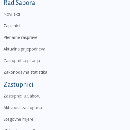
Podnožje prvi izbornik
Rad Sabora
Novi akti
Zapisnici
Plenarne rasprave
Aktualna prijepodneva
Zastupnička pitanja
Zakonodavna statistika
Zastupnici
Zastupnici u Saboru
Aktivnost zastupnika
Stegovne mjere