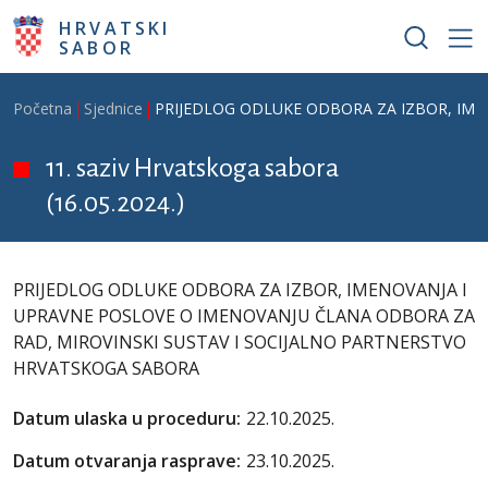
Skoči na glavni sadržaj
HRVATSKI
SABOR
Breadcrumb
Početna
Sjednice
PRIJEDLOG ODLUKE ODBORA ZA IZBOR, IME
11. saziv Hrvatskoga sabora
(16.05.2024.)
PRIJEDLOG ODLUKE ODBORA ZA IZBOR, IMENOVANJA I
UPRAVNE POSLOVE O IMENOVANJU ČLANA ODBORA ZA
RAD, MIROVINSKI SUSTAV I SOCIJALNO PARTNERSTVO
HRVATSKOGA SABORA
Datum ulaska u proceduru:
22.10.2025.
Datum otvaranja rasprave:
23.10.2025.