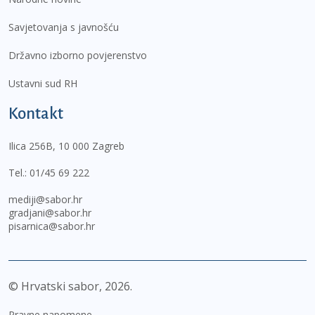
Savjetovanja s javnošću
Državno izborno povjerenstvo
Ustavni sud RH
Kontakt
Ilica 256B, 10 000 Zagreb
Tel.:
01/45 69 222
mediji@sabor.hr
gradjani@sabor.hr
pisarnica@sabor.hr
© Hrvatski sabor,
2026
Pravne napomene