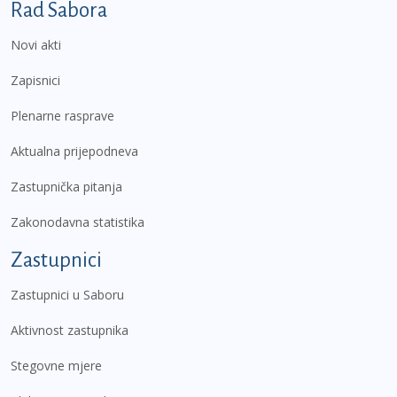
Podnožje prvi izbornik
Rad Sabora
Novi akti
Zapisnici
Plenarne rasprave
Aktualna prijepodneva
Zastupnička pitanja
Zakonodavna statistika
Zastupnici
Zastupnici u Saboru
Aktivnost zastupnika
Stegovne mjere