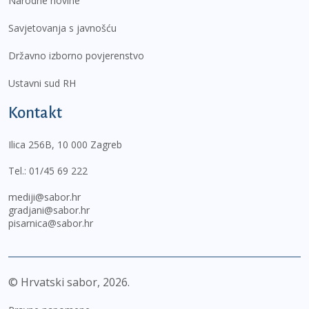
Narodne novine
Savjetovanja s javnošću
Državno izborno povjerenstvo
Ustavni sud RH
Kontakt
Ilica 256B, 10 000 Zagreb
Tel.:
01/45 69 222
mediji@sabor.hr
gradjani@sabor.hr
pisarnica@sabor.hr
© Hrvatski sabor,
2026