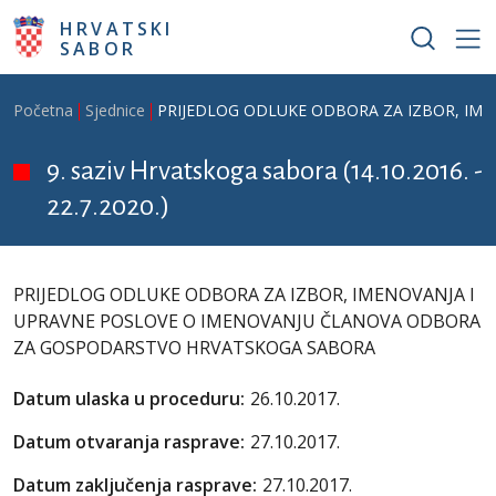
Skoči na glavni sadržaj
HRVATSKI
SABOR
Breadcrumb
Početna
Sjednice
PRIJEDLOG ODLUKE ODBORA ZA IZBOR, IM
9. saziv Hrvatskoga sabora (14.10.2016. -
22.7.2020.)
PRIJEDLOG ODLUKE ODBORA ZA IZBOR, IMENOVANJA I
UPRAVNE POSLOVE O IMENOVANJU ČLANOVA ODBORA
ZA GOSPODARSTVO HRVATSKOGA SABORA
Datum ulaska u proceduru:
26.10.2017.
Datum otvaranja rasprave:
27.10.2017.
Datum zaključenja rasprave:
27.10.2017.