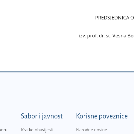
PREDSJEDNICA 
izv. prof. dr. sc. Vesna B
k
Sabor i javnost
Korisne poveznice
boru
Kratke obavijesti
Narodne novine