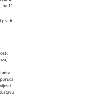
, na 11.
 pratiti
osti,
ava,
 kadra
reporuča
ijesti
 sustavu