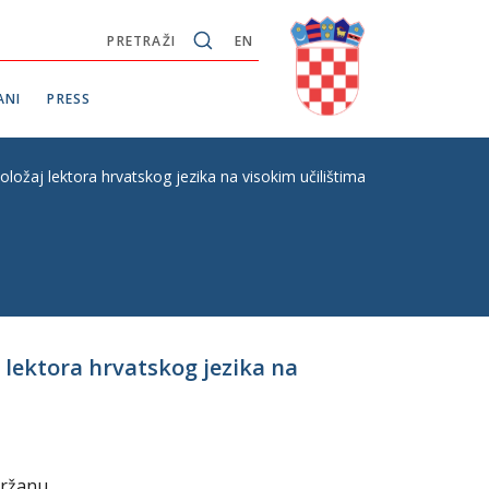
PRETRAŽI
EN
ANI
PRESS
oložaj lektora hrvatskog jezika na visokim učilištima u inozemstvu“
 lektora hrvatskog jezika na
držanu