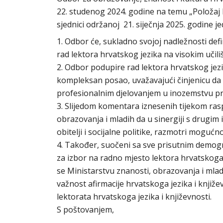
22. studenog 2024. godine na temu „Položaj l
sjednici održanoj 21. siječnja 2025. godine j
1. Odbor će, sukladno svojoj nadležnosti def
rad lektora hrvatskog jezika na visokim učil
2. Odbor podupire rad lektora hrvatskog jezi
kompleksan posao, uvažavajući činjenicu da l
profesionalnim djelovanjem u inozemstvu pre
3. Slijedom komentara iznesenih tijekom ras
obrazovanja i mladih da u sinergiji s drugim
obitelji i socijalne politike, razmotri mogućn
4. Također, suočeni sa sve prisutnim demog
za izbor na radno mjesto lektora hrvatskoga 
se Ministarstvu znanosti, obrazovanja i mladi
važnost afirmacije hrvatskoga jezika i knjiž
lektorata hrvatskoga jezika i književnosti.
S poštovanjem,