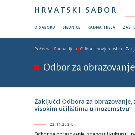
Skoči na glavni sadržaj
HRVATSKI SABOR
O SABORU
SJEDNICE
RADNA TIJELA
ZASTU
Breadcrumb
Početna
Radna tijela
Odbori i povjerenstva
Zakl
Odbor za obrazovanje,
Zaključci Odbora za obrazovanje, 
visokim učilištima u inozemstvu“
22.11.2024.
Odbor za obrazovanje, znanost i kulturu Hrv