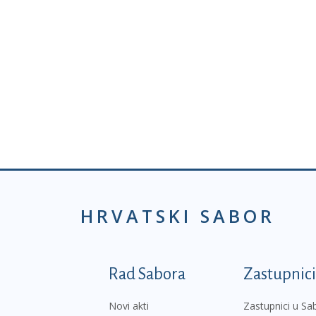
HRVATSKI SABOR
Podnožje prvi izborni
Rad Sabora
Zastupnici
Novi akti
Zastupnici u Sa