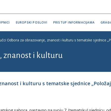
PNICI
EUROPSKI POSLOVI
PRISTUP INFORMACIJAMA
GRAĐ
jučci Odbora za obrazovanje, znanost i kulturu s tematske sjednice „P
 znanost i kulturu
znanost i kulturu s tematske sjednice „Položaj
atskog sabora, nastavno na svoju 7. (tematsku) sjednicu, o