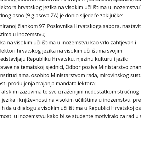
ektora hrvatskog jezika na visokim učilištima u inozemstvu“
ednoglasno (9 glasova ZA) je donio sljedeće zaključke:
iniranoj člankom 97. Poslovnika Hrvatskoga sabora, nastaviti
ištima u inozemstvu;
ka na visokim učilištima u inozemstvu kao vrlo zahtjevan i
ektori hrvatskog jezika na visokim učilištima svojim
dstavljaju Republiku Hrvatsku, njezinu kulturu i jezik;
prave na tematskoj sjednici, Odbor poziva Ministarstvo znan
 institucijama, osobito Ministarstvom rada, mirovinskog sust
osti produljenja trajanja mandata lektora;
rafskim izazovima te sve izraženijim nedostatkom stručnog
jezika i književnosti na visokim učilištima u inozemstvu, p
h da u dijalogu s visokim učilištima u Republici Hrvatskoj osv
evnosti u inozemstvu kako bi se studente motiviralo za rad u