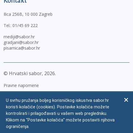
Kontakt
Ilica 256B, 10 000 Zagreb
Tel.:
01/45 69 222
mediji@sabor.hr
gradjani@sabor.hr
pisarnica@sabor.hr
© Hrvatski sabor,
2026
Pravne napomene
Izjava o pristupačnosti
U svrhu pružanja boljeg korisničkog iskustva sabor.hr
Zaštita osobnih podataka
koristi kolačiće (cookies). Postavke kolačića možete
kontrolirati i prilagođavati u vašem web pregledniku.
Impressum
Klikom na "Postavke kolačića" možete postaviti njihova
Česta pitanja
ograničenja.