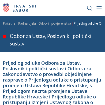
Skoči na glavni sadržaj
HRVATSKI
SABOR
Breadcrumb
Početna
Radna tijela
Odbori i povjerenstva
Prijedlog odluke Od
Odbor za Ustav, Poslovnik i politički
sustav
Prijedlog odluke Odbora za Ustav,
Poslovnik i politički sustav i Odbora za
zakonodavstvo o provedbi objedinjene
rasprave o Prijedlogu odluke o pristupanju
promjeni Ustava Republike Hrvatske, s
Prijedlogom nacrta promjene Ustava
Republike Hrvatske i Prijedlogu odluke o
pristupanju izmjeni Ustavnog zakona o