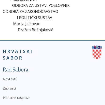
ODBORA ZA USTAV, POSLOVNIK
ODBORA ZA ZAKONODAVSTVO
I POLITIČKI SUSTAV
Marija Jelkovac
Dražen Bošnjaković
HRVATSKI
SABOR
Podnožje prvi izbornik
Rad Sabora
Novi akti
Zapisnici
Plenarne rasprave