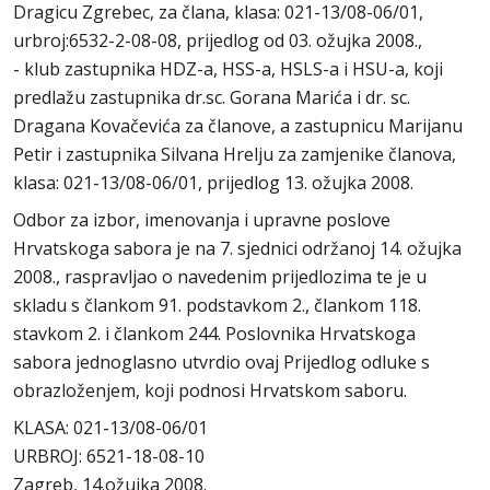
Dragicu Zgrebec, za člana, klasa: 021-13/08-06/01,
urbroj:6532-2-08-08, prijedlog od 03. ožujka 2008.,
- klub zastupnika HDZ-a, HSS-a, HSLS-a i HSU-a, koji
predlažu zastupnika dr.sc. Gorana Marića i dr. sc.
Dragana Kovačevića za članove, a zastupnicu Marijanu
Petir i zastupnika Silvana Hrelju za zamjenike članova,
klasa: 021-13/08-06/01, prijedlog 13. ožujka 2008.
Odbor za izbor, imenovanja i upravne poslove
Hrvatskoga sabora je na 7. sjednici održanoj 14. ožujka
2008., raspravljao o navedenim prijedlozima te je u
skladu s člankom 91. podstavkom 2., člankom 118.
stavkom 2. i člankom 244. Poslovnika Hrvatskoga
sabora jednoglasno utvrdio ovaj Prijedlog odluke s
obrazloženjem, koji podnosi Hrvatskom saboru.
KLASA: 021-13/08-06/01
URBROJ: 6521-18-08-10
Zagreb, 14.ožujka 2008.