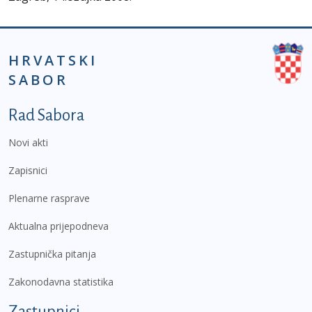
HRVATSKI
SABOR
Podnožje prvi izbornik
Rad Sabora
Novi akti
Zapisnici
Plenarne rasprave
Aktualna prijepodneva
Zastupnička pitanja
Zakonodavna statistika
Zastupnici