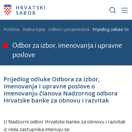
Skoči na glavni sadržaj
HRVATSKI
SABOR
Breadcrumb
Početna
Radna tijela
Odbori i povjerenstva
Prijedlog odluke Od
Odbor za izbor, imenovanja i upravne
poslove
Prijedlog odluke Odbora za izbor,
imenovanja i upravne poslove o
imenovanju članova Nadzornog odbora
Hrvatske banke za obnovu i razvitak
U Nadzorni odbor Hrvatske banke za obnovu i razvitak
iz reda zastupnika imenuju se: