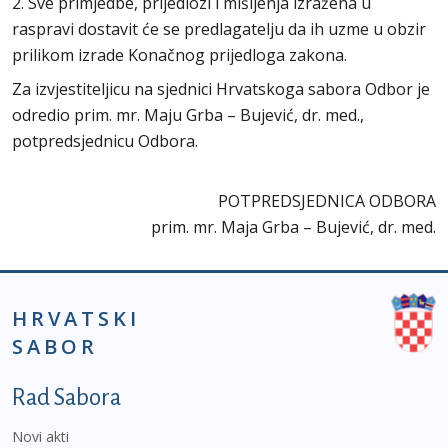
2. Sve primjedbe, prijedlozi i mišljenja izražena u
raspravi dostavit će se predlagatelju da ih uzme u obzir
prilikom izrade Konačnog prijedloga zakona.
Za izvjestiteljicu na sjednici Hrvatskoga sabora Odbor je
odredio prim. mr. Maju Grba – Bujević, dr. med.,
potpredsjednicu Odbora.
POTPREDSJEDNICA ODBORA
prim. mr. Maja Grba – Bujević, dr. med.
HRVATSKI
SABOR
Podnožje prvi izbornik
Rad Sabora
Novi akti