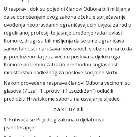
U raspravi, dok su pojedini članovi Odbora bili mišljenja
da se donošenjem ovog zakona očekuje sprječavanje
uvođenja neopravdanih ograničavajućih uvjeta za rad u
reguliranoj profesiji te jasnije uređenje rada i ovlasti
Komore, drugi su bili mišljenja da se time ograničava
samostalnost i narušava neovisnost, s obzirom na to da
je predloženo da je za većinu poslova iz djelokruga
Komore potrebno zatražiti prethodnu suglasnost
ministarstva nadležnog za poslove socijalne skrbi.
Nakon provedene rasprave članovi Odbora većinom su
glasova (7 „za“, 1 „protiv“ i 1 „suzdržan“) odlučili
predložiti Hrvatskome saboru na usvajanje sljedeći
z a k lj u č a k
1. Prihvaća se Prijedlog zakona o djelatnosti
psihoterapije