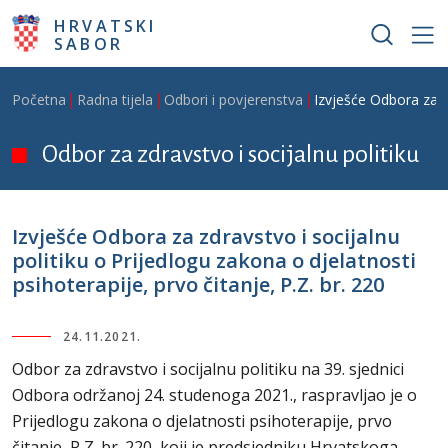
Skoči na glavni sadržaj
HRVATSKI
SABOR
Breadcrumb
Početna
Radna tijela
Odbori i povjerenstva
Izvješće Odbora za zd
Odbor za zdravstvo i socijalnu politiku
Izvješće Odbora za zdravstvo i socijalnu
politiku o Prijedlogu zakona o djelatnosti
psihoterapije, prvo čitanje, P.Z. br. 220
24.11.2021.
Odbor za zdravstvo i socijalnu politiku na 39. sjednici
Odbora održanoj 24. studenoga 2021., raspravljao je o
Prijedlogu zakona o djelatnosti psihoterapije, prvo
čitanje, P Z. br. 220, koji je predsjedniku Hrvatskoga