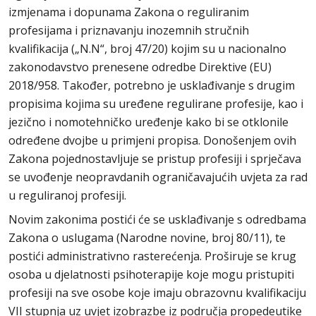
izmjenama i dopunama Zakona o reguliranim
profesijama i priznavanju inozemnih stručnih
kvalifikacija („N.N“, broj 47/20) kojim su u nacionalno
zakonodavstvo prenesene odredbe Direktive (EU)
2018/958. Također, potrebno je usklađivanje s drugim
propisima kojima su uređene regulirane profesije, kao i
jezično i nomotehničko uređenje kako bi se otklonile
određene dvojbe u primjeni propisa. Donošenjem ovih
Zakona pojednostavljuje se pristup profesiji i sprječava
se uvođenje neopravdanih ograničavajućih uvjeta za rad
u reguliranoj profesiji.
Novim zakonima postići će se usklađivanje s odredbama
Zakona o uslugama (Narodne novine, broj 80/11), te
postići administrativno rasterećenja. Proširuje se krug
osoba u djelatnosti psihoterapije koje mogu pristupiti
profesiji na sve osobe koje imaju obrazovnu kvalifikaciju
VII stupnja uz uvjet izobrazbe iz područja propedeutike