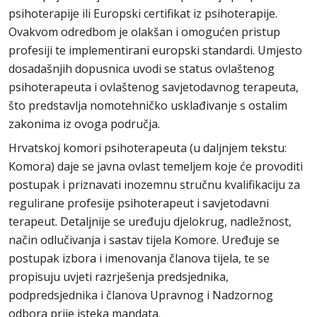
psihoterapije ili Europski certifikat iz psihoterapije.
Ovakvom odredbom je olakšan i omogućen pristup
profesiji te implementirani europski standardi. Umjesto
dosadašnjih dopusnica uvodi se status ovlaštenog
psihoterapeuta i ovlaštenog savjetodavnog terapeuta,
što predstavlja nomotehničko usklađivanje s ostalim
zakonima iz ovoga područja.
Hrvatskoj komori psihoterapeuta (u daljnjem tekstu:
Komora) daje se javna ovlast temeljem koje će provoditi
postupak i priznavati inozemnu stručnu kvalifikaciju za
regulirane profesije psihoterapeut i savjetodavni
terapeut. Detaljnije se uređuju djelokrug, nadležnost,
način odlučivanja i sastav tijela Komore. Uređuje se
postupak izbora i imenovanja članova tijela, te se
propisuju uvjeti razrješenja predsjednika,
podpredsjednika i članova Upravnog i Nadzornog
odbora prije isteka mandata.