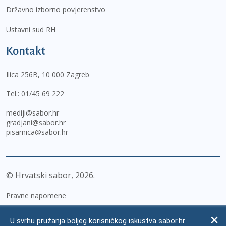
Državno izborno povjerenstvo
Ustavni sud RH
Kontakt
Ilica 256B, 10 000 Zagreb
Tel.:
01/45 69 222
mediji@sabor.hr
gradjani@sabor.hr
pisarnica@sabor.hr
© Hrvatski sabor,
2026
Pravne napomene
Izjava o pristupačnosti
U svrhu pružanja boljeg korisničkog iskustva sabor.hr