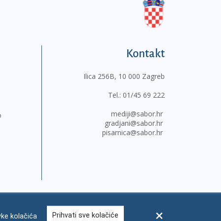
Kontakt
Ilica 256B, 10 000 Zagreb
Tel.:
01/45 69 222
mediji@sabor.hr
o
gradjani@sabor.hr
pisarnica@sabor.hr
Prihvati sve kolačiće
ke kolačića
sum
Česta pitanja
Kontakti
Mapa weba