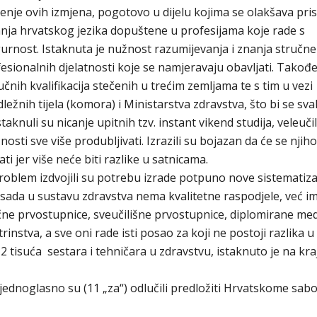
enje ovih izmjena, pogotovo u dijelu kojima se olakšava pri
anja hrvatskog jezika dopuštene u profesijama koje rade s
igurnost. Istaknuta je nužnost razumijevanja i znanja stručne
sionalnih djelatnosti koje se namjeravaju obavljati. Takođe
nih kvalifikacija stečenih u trećim zemljama te s tim u vezi
ležnih tijela (komora) i Ministarstva zdravstva, što bi se sv
aknuli su nicanje upitnih tzv. instant vikend studija, veleučili
sti sve više produbljivati. Izrazili su bojazan da će se njiho
i jer više neće biti razlike u satnicama.
roblem izdvojili su potrebu izrade potpuno nove sistematiza
i, sada u sustavu zdravstva nema kvalitetne raspodjele, već 
ne prvostupnice, sveučilišne prvostupnice, diplomirane med
instva, a sve oni rade isti posao za koji ne postoji razlika u 
tisuća sestara i tehničara u zdravstvu, istaknuto je na kra
dnoglasno su (11 „za“) odlučili predložiti Hrvatskome sab