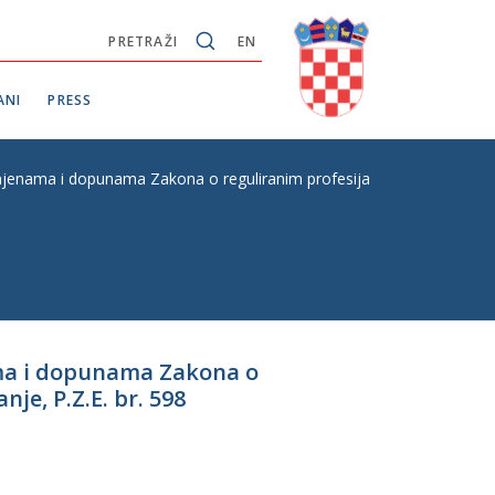
PRETRAŽI
EN
ANI
PRESS
mjenama i dopunama Zakona o reguliranim profesijama i priznavanju inoz
nama i dopunama Zakona o
je, P.Z.E. br. 598