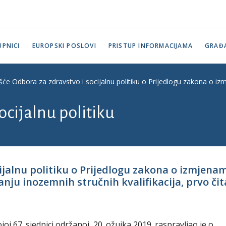
PNICI
EUROPSKI POSLOVI
PRISTUP INFORMACIJAMA
GRAĐ
ešće Odbora za zdravstvo i socijalnu politiku o Prijedlogu zakona o iz
ocijalnu politiku
cijalnu politiku o Prijedlogu zakona o izmje
ju inozemnih stručnih kvalifikacija, prvo čitan
joj 67. sjednici održanoj 20. ožujka 2019. raspravljao je o