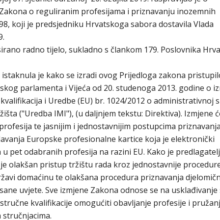
Zakona o reguliranim profesijama i priznavanju inozemnih
r. 598, koji je predsjedniku Hrvatskoga sabora dostavila Vlada
9.
irano radno tijelo, sukladno s člankom 179. Poslovnika Hrv
istaknula je kako se izradi ovog Prijedloga zakona pristupi
kog parlamenta i Vijeća od 20. studenoga 2013. godine o i
valifikacija i Uredbe (EU) br. 1024/2012 o administrativnoj 
šta ("Uredba IMI"), (u daljnjem tekstu: Direktiva). Izmjene ć
 profesija te jasnijim i jednostavnijim postupcima priznavanj
davanja Europske profesionalne kartice koja je elektronički
 u pet odabranih profesija na razini EU. Kako je predlagatelj
 je olakšan pristup tržištu rada kroz jednostavnije procedur
državi domaćinu te olakšana procedura priznavanja djelomič
isane uvjete. Sve izmjene Zakona odnose se na usklađivanje 
 stručne kvalifikacije omogućiti obavljanje profesije i pružan
 stručnjacima.