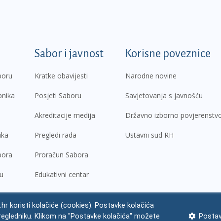
k
Sabor i javnost
Korisne poveznice
boru
Kratke obavijesti
Narodne novine
pnika
Posjeti Saboru
Savjetovanja s javnošću
Akreditacije medija
Državno izborno povjerenstv
ika
Pregledi rada
Ustavni sud RH
bora
Proračun Sabora
ru
Edukativni centar
.hr koristi kolačiće (cookies). Postavke kolačića
regledniku. Klikom na "Postavke kolačića" možete
Postav
ne napomene
Izjava o pristupačnosti
Zaštita osobnih podataka
Impres