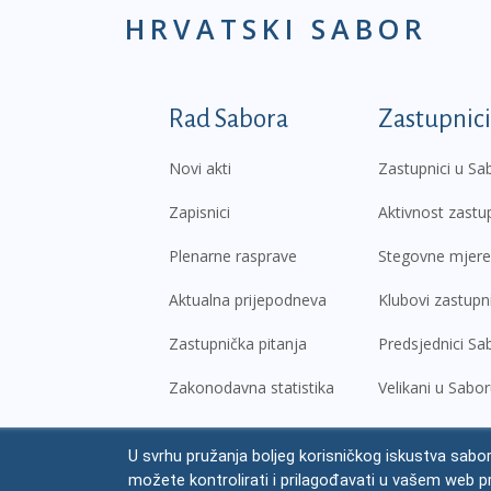
HRVATSKI SABOR
Podnožje prvi izborni
Rad Sabora
Zastupnici
Novi akti
Zastupnici u Sa
Zapisnici
Aktivnost zastu
Plenarne rasprave
Stegovne mjere
Aktualna prijepodneva
Klubovi zastupn
Zastupnička pitanja
Predsjednici Sa
Zakonodavna statistika
Velikani u Sabo
U svrhu pružanja boljeg korisničkog iskustva sabor
© Hrvatski sabor,
2026
možete kontrolirati i prilagođavati u vašem web p
Prav