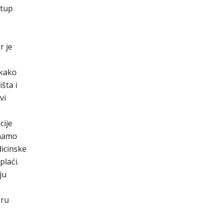
stup
r je
akako
šta i
vi
cije
imamo
icinske
plaći.
ju
oru