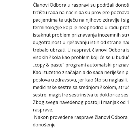
Članovi Odbora u raspravi su podržali donoš
tržištu rada na način da su provjere poznav
pacijentima te utječu na njihovo zdravlje i s
terminologije koja je neophodna u radu profe
istaknut problem priznavanja inozemnih struč
dugotrajnost u rješavanju istih od strane nad
trebalo ubrzati. U raspravi, članovi Odbora ist
visokih škola kao problem koji će se u budućno
„copy & paste“ programi automatski priznavat
Kao izuzetno značajan a do sada neriješen p
poslova u zdravstvu, jer kao što su naglasil
medicinske sestre sa srednjom školom, struč
sestre, magistre sestrinstva te doktorice sestr
Zbog svega navedenog postoji i manjak od 12 
rasprave.
Nakon provedene rasprave članovi Odbora je
donošenje