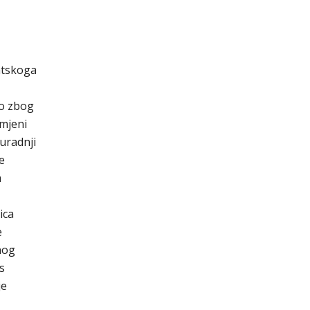
atskoga
lo zbog
zmjeni
suradnji
e
a
ica
e
nog
s
je