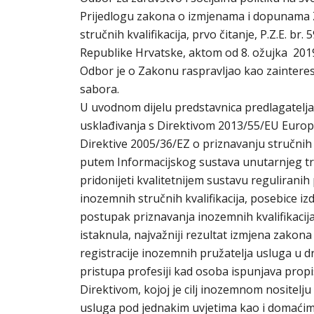
Prijedlogu zakona o izmjenama i dopunama 
stručnih kvalifikacija, prvo čitanje, P.Z.E. b
Republike Hrvatske, aktom od 8. ožujka 201
Odbor je o Zakonu raspravljao kao zainteres
sabora.
U uvodnom dijelu predstavnica predlagatelja 
usklađivanja s Direktivom 2013/55/EU Europs
Direktive 2005/36/EZ o priznavanju stručnih k
putem Informacijskog sustava unutarnjeg trži
pridonijeti kvalitetnijem sustavu reguliranih
inozemnih stručnih kvalifikacija, posebice iz
postupak priznavanja inozemnih kvalifikacija
istaknula, najvažniji rezultat izmjena zakona
registracije inozemnih pružatelja usluga u 
pristupa profesiji kad osoba ispunjava prop
Direktivom, kojoj je cilj inozemnom nositelju
usluga pod jednakim uvjetima kao i domaćim