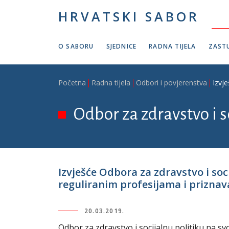
Skoči na glavni sadržaj
HRVATSKI SABOR
O SABORU
SJEDNICE
RADNA TIJELA
ZASTU
Breadcrumb
Početna
Radna tijela
Odbori i povjerenstva
Izvj
Odbor za zdravstvo i s
Izvješće Odbora za zdravstvo i so
reguliranim profesijama i priznavan
20.03.2019.
Odbor za zdravstvo i socijalnu politiku na svo