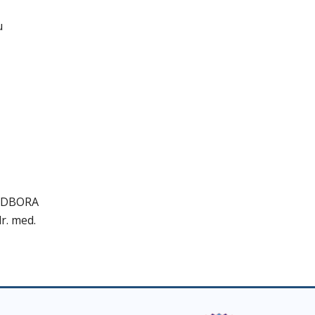
u
BORA
 med.