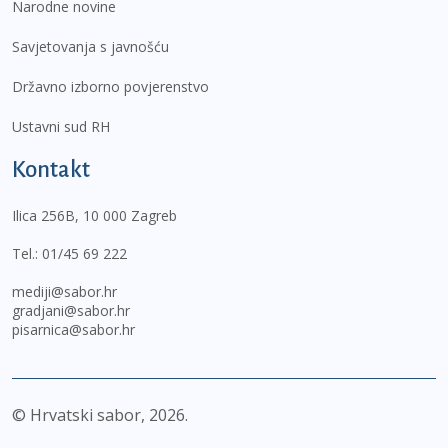
Narodne novine
Savjetovanja s javnošću
Državno izborno povjerenstvo
Ustavni sud RH
Kontakt
Ilica 256B, 10 000 Zagreb
Tel.:
01/45 69 222
mediji@sabor.hr
gradjani@sabor.hr
pisarnica@sabor.hr
© Hrvatski sabor,
2026