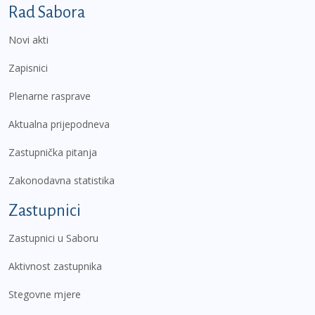
Podnožje prvi izbornik
Rad Sabora
Novi akti
Zapisnici
Plenarne rasprave
Aktualna prijepodneva
Zastupnička pitanja
Zakonodavna statistika
Zastupnici
Zastupnici u Saboru
Aktivnost zastupnika
Stegovne mjere