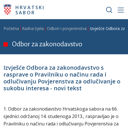
Skoči na glavni sadržaj
HRVATSKI
SABOR
Breadcrumb
Početna
Radna tijela
Odbori i povjerenstva
Izvješće Odbora za z
Odbor za zakonodavstvo
Izvješće Odbora za zakonodavstvo s
rasprave o Pravilniku o načinu rada i
odlučivanju Povjerenstva za odlučivanje o
sukobu interesa - novi tekst
1. Odbor za zakonodavstvo Hrvatskoga sabora na 66.
sjednici održanoj 14. studenoga 2013., raspravljao je o
Pravilniku o načinu rada i odlučivanju Povjerenstva za