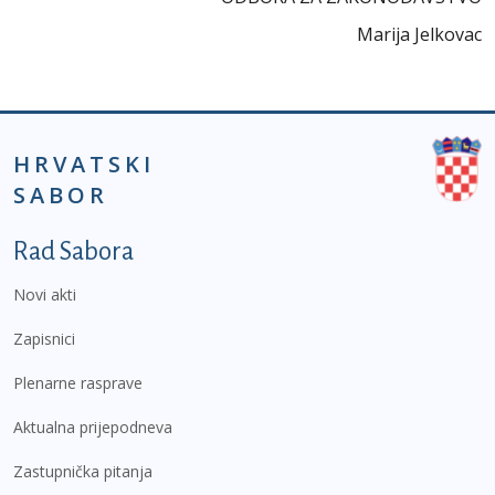
Marija Jelkovac
HRVATSKI
SABOR
Podnožje prvi izbornik
Rad Sabora
Novi akti
Zapisnici
Plenarne rasprave
Aktualna prijepodneva
Zastupnička pitanja