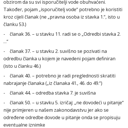
obzirom da su svi isporučitelji vode obuhvaćeni.
Također, pojam „isporučitelj vode“ potrebno je koristiti
kroz cijeli članak (ne „pravna osoba iz stavka 1.“, isto u
članku 53.)
- članak 36. – u stavku 11. radi se o „Odredbi stavka 2.
…“
- članak 37. – u stavku 2. suvišno se pozivati na
odredbu članka u kojem je navedeni pojam definiran
(isto u članku 46.)
- članak 40. – potrebno je radi preglednosti skratiti
nabrajanje članaka („iz članaka 41., 46. do 49.“)
- članak 44. – odredba stavka 7. je suvišna
- članak 50. – u stavku 5. izričaj: „ne dovodeći u pitanje“
nije primjeren u našem zakonodavstvu jer ako se
određene odredbe dovode u pitanje onda se propisuju
eventualne iznimke