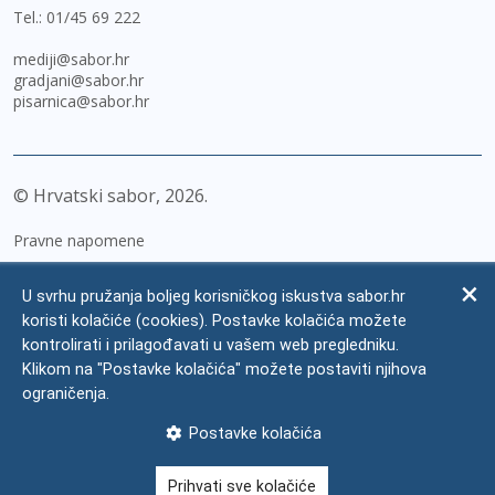
Tel.:
01/45 69 222
mediji@sabor.hr
gradjani@sabor.hr
pisarnica@sabor.hr
© Hrvatski sabor,
2026
Pravne napomene
Izjava o pristupačnosti
U svrhu pružanja boljeg korisničkog iskustva sabor.hr
Zaštita osobnih podataka
koristi kolačiće (cookies). Postavke kolačića možete
kontrolirati i prilagođavati u vašem web pregledniku.
Impressum
Klikom na "Postavke kolačića" možete postaviti njihova
Česta pitanja
ograničenja.
Kontakti
Postavke kolačića
Mapa weba
Prihvati sve kolačiće