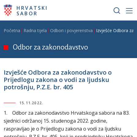
Skoči na glavni sadržaj
HRVATSKI
SABOR
Breadcrumb
Početna
Radna tijela
Odbori i povjerenstva
Izvješće Odbora za z
Odbor za zakonodavstvo
Izvješće Odbora za zakonodavstvo o
Prijedlogu zakona o vodi za ljudsku
potrošnju, P.Z.E. br. 405
15.11.2022.
1. Odbor za zakonodavstvo Hrvatskoga sabora na 83.
sjednici održanoj 15. studenoga 2022. godine,
raspravljao je o Prijedlogu zakona o vodi za ljudsku
potrošnju, P.Z.E. br. 405, koji je predsjedniku Hrvatskoga