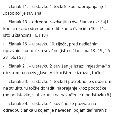
- članak 11. – u stavku 1. točki 5. kod nabrajanja riječ:
„osobito“ je suvišna
- članak 13. – odredbu razdvojiti u dva članka (izričaj i
konstrukciju odredbe odrediti kao u člancima 10. i 11.,
isto u člancima 16. i 18.)
- članak 16. – u stavku 10. riječi: „pred nadležnim
upravnim sudom“ su suvišne (isto u člancima 18., 19., 26.,
28., 56. i 57.)
- članak 21. – u stavku 2. suvišan je izraz: „mjestima/“ s
obzirom na naziv glave IV. i korištenje izraza: „točke“
- članak 33. – u stavku 1. točki f) potrebno je s obzirom
na strukturu točke doraditi nabrajanje kroz podtočke
(ne podstavke, s obzirom i na navođenje u podstavku 6.)
- članak 34. – u stavku 1. suvišno se pozivati na
odredbu članka u kojem je navedeni pojam definiran s