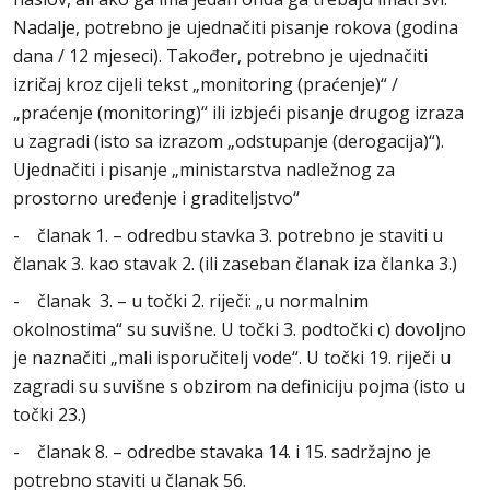
Nadalje, potrebno je ujednačiti pisanje rokova (godina
dana / 12 mjeseci). Također, potrebno je ujednačiti
izričaj kroz cijeli tekst „monitoring (praćenje)“ /
„praćenje (monitoring)“ ili izbjeći pisanje drugog izraza
u zagradi (isto sa izrazom „odstupanje (derogacija)“).
Ujednačiti i pisanje „ministarstva nadležnog za
prostorno uređenje i graditeljstvo“
- članak 1. – odredbu stavka 3. potrebno je staviti u
članak 3. kao stavak 2. (ili zaseban članak iza članka 3.)
- članak 3. – u točki 2. riječi: „u normalnim
okolnostima“ su suvišne. U točki 3. podtočki c) dovoljno
je naznačiti „mali isporučitelj vode“. U točki 19. riječi u
zagradi su suvišne s obzirom na definiciju pojma (isto u
točki 23.)
- članak 8. – odredbe stavaka 14. i 15. sadržajno je
potrebno staviti u članak 56.