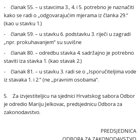
- članak 55. – u stavcima 3., 4. i 5. potrebno je naznačiti
kako se radi o „odgovarajućim mjerama iz članka 29.“
(kao u stavku 1.)
- članak 59. – u stavku 6. podstavku 3. riječi u zagradi
„npr. prokuhavanjem“ su suvišne
- članak 80. – odredbu stavka 4. sadržajno je potrebno
staviti iza stavka 1. (kao stavak 2.)
- članak 81. – u stavku 3. radi se o „Isporučiteljima vode
iz stavaka 1. i 2.“ (ne „pravnim osobama“.
5. Za izvjestiteljicu na sjednici Hrvatskog sabora Odbor
je odredio Mariju Jelkovac, predsjednicu Odbora za
zakonodavstvo.
PREDSJEDNICA
ODBORA ZA ZAKONODAVSTVO