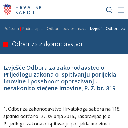
Skoči na glavni sadržaj
HRVATSKI
SABOR
Breadcrumb
Početna
Radna tijela
Odbori i povjerenstva
Izvješće Odbora za z
Odbor za zakonodavstvo
Izvješće Odbora za zakonodavstvo o
Prijedlogu zakona o ispitivanju porijekla
imovine i posebnom oporezivanju
nezakonito stečene imovine, P. Z. br. 819
1. Odbor za zakonodavstvo Hrvatskoga sabora na 118.
sjednici održanoj 27. svibnja 2015., raspravljao je o
Prijedlogu zakona o ispitivanju porijekla imovine i