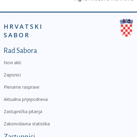
HRVATSKI
SABOR
Podnožje prvi izbornik
Rad Sabora
Novi akti
Zapisnici
Plenarne rasprave
Aktualna prijepodneva
Zastupnička pitanja
Zakonodavna statistika
Zastupnici