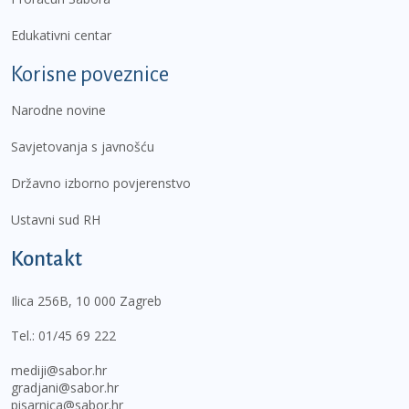
Edukativni centar
Korisne poveznice
Narodne novine
Savjetovanja s javnošću
Državno izborno povjerenstvo
Ustavni sud RH
Kontakt
Ilica 256B, 10 000 Zagreb
Tel.:
01/45 69 222
mediji@sabor.hr
gradjani@sabor.hr
pisarnica@sabor.hr