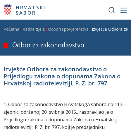
Skoči na glavni sadržaj
HRVATSKI
SABOR
Breadcrumb
Početna
Radna tijela
Odbori i povjerenstva
Izvješće Odbora za z
Odbor za zakonodavstvo
Izvješće Odbora za zakonodavstvo o
Prijedlogu zakona o dopunama Zakona o
Hrvatskoj radioteleviziji, P. Z. br. 797
1. Odbor za zakonodavstvo Hrvatskoga sabora na 117.
sjednici održanoj 20. svibnja 2015., raspravljao je o
Prijedlogu zakona o dopunama Zakona o Hrvatskoj
radioteleviziji, P. Z. br. 797, koji je predsjedniku