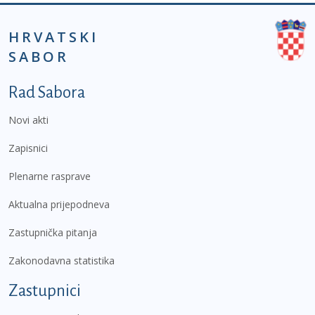
HRVATSKI
SABOR
Podnožje prvi izbornik
Rad Sabora
Novi akti
Zapisnici
Plenarne rasprave
Aktualna prijepodneva
Zastupnička pitanja
Zakonodavna statistika
Zastupnici