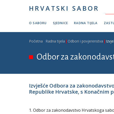
Skoči na glavni sadržaj
HRVATSKI SABOR
O SABORU
SJEDNICE
RADNA TIJELA
ZASTU
Breadcrumb
Početna
Radna tijela
Odbori i povjerenstva
Izvj
Odbor za zakonodavs
Izvješće Odbora za zakonodavstvo
Republike Hrvatske, s Konačnim pr
1. Odbor za zakonodavstvo Hrvatskoga sabora 