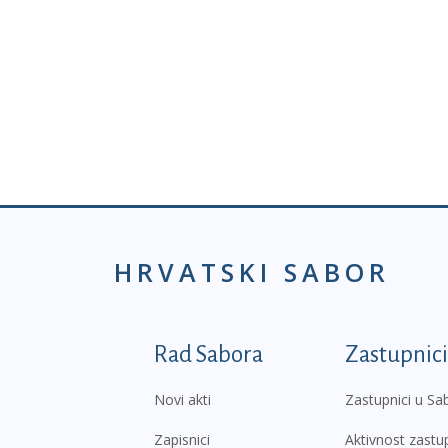
HRVATSKI SABOR
Podnožje prvi izborni
Rad Sabora
Zastupnici
Novi akti
Zastupnici u Sa
Zapisnici
Aktivnost zastu