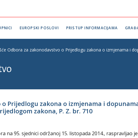
PNICI
EUROPSKI POSLOVI
PRISTUP INFORMACIJAMA
GRAĐ
ešće Odbora za zakonodavstvo o Prijedlogu zakona o izmjenama i dop
tvo
 o Prijedlogu zakona o izmjenama i dopunama
ijedlogom zakona, P. Z. br. 710
na 95. sjednici održanoj 15. listopada 2014., raspravljao je