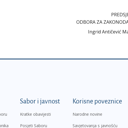
PREDSJE
ODBORA ZA ZAKONOD
Ingrid Antičević Ma
k
Sabor i javnost
Korisne poveznice
boru
Kratke obavijesti
Narodne novine
pnika
Posjeti Saboru
Savjetovanja s javnošću