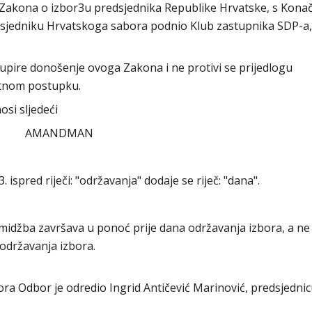
Zakona o izbor3u predsjednika Republike Hrvatske, s Kona
predsjedniku Hrvatskoga sabora podnio Klub zastupnika SDP-a
pire donošenje ovoga Zakona i ne protivi se prijedlogu
itnom postupku.
si sljedeći
AMANDMAN
 ispred riječi: "održavanja" dodaje se riječ: "dana".
midžba završava u ponoć prije dana održavanja izbora, a ne 
održavanja izbora.
abora Odbor je odredio Ingrid Antičević Marinović, predsjedni