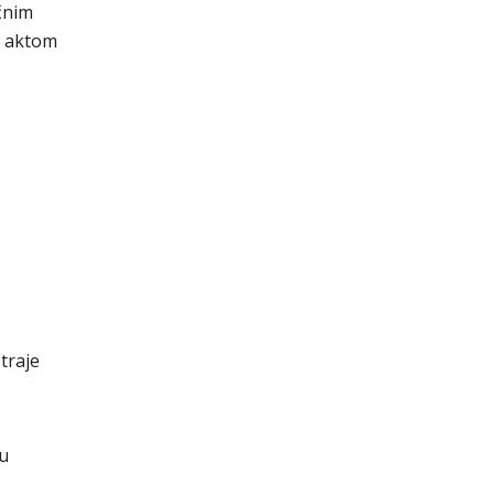
čnim
, aktom
traje
cu