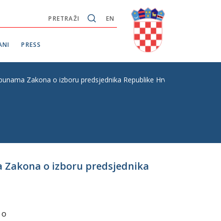
PRETRAŽI
EN
ANI
PRESS
unama Zakona o izboru predsjednika Republike Hrvatske, s Konačnim
 Zakona o izboru predsjednika
 o