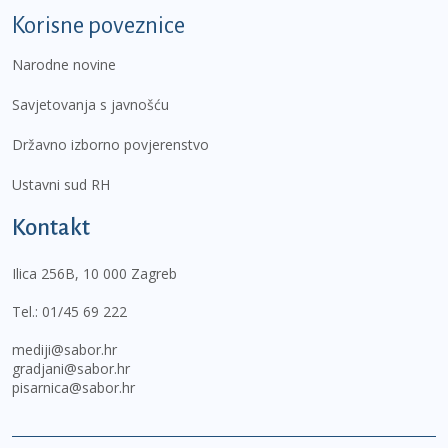
Korisne poveznice
Narodne novine
Savjetovanja s javnošću
Državno izborno povjerenstvo
Ustavni sud RH
Kontakt
Ilica 256B, 10 000 Zagreb
Tel.:
01/45 69 222
mediji@sabor.hr
gradjani@sabor.hr
pisarnica@sabor.hr