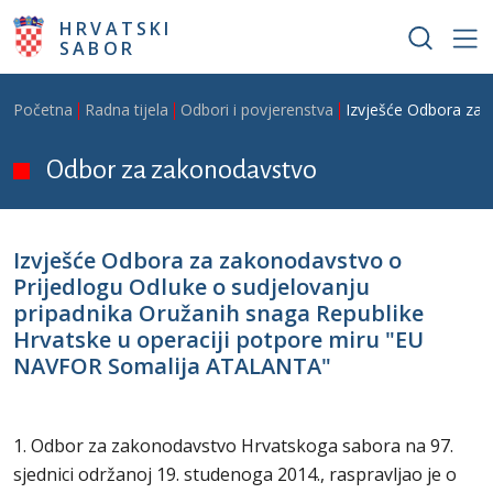
Skoči na glavni sadržaj
HRVATSKI
SABOR
Breadcrumb
Početna
Radna tijela
Odbori i povjerenstva
Izvješće Odbora za 
Odbor za zakonodavstvo
Izvješće Odbora za zakonodavstvo o
Prijedlogu Odluke o sudjelovanju
pripadnika Oružanih snaga Republike
Hrvatske u operaciji potpore miru "EU
NAVFOR Somalija ATALANTA"
1. Odbor za zakonodavstvo Hrvatskoga sabora na 97.
sjednici održanoj 19. studenoga 2014., raspravljao je o