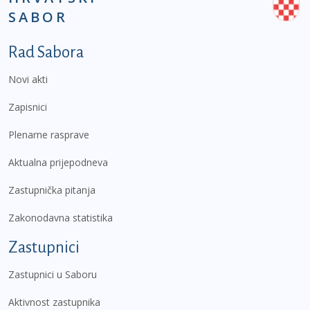
SABOR
Podnožje prvi izbornik
Rad Sabora
Novi akti
Zapisnici
Plenarne rasprave
Aktualna prijepodneva
Zastupnička pitanja
Zakonodavna statistika
Zastupnici
Zastupnici u Saboru
Aktivnost zastupnika