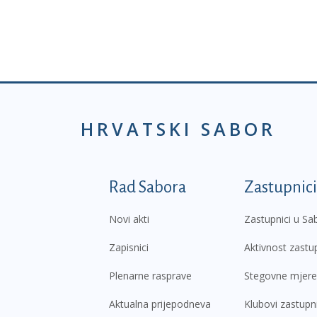
HRVATSKI SABOR
Podnožje prvi izborni
Rad Sabora
Zastupnici
Novi akti
Zastupnici u Sa
Zapisnici
Aktivnost zastu
Plenarne rasprave
Stegovne mjere
Aktualna prijepodneva
Klubovi zastupn