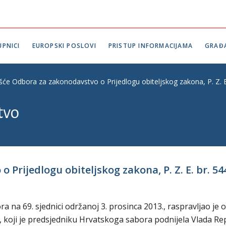
PNICI
EUROPSKI POSLOVI
PRISTUP INFORMACIJAMA
GRAĐ
ešće Odbora za zakonodavstvo o Prijedlogu obiteljskog zakona, P. Z. E
tvo
 Prijedlogu obiteljskog zakona, P. Z. E. br. 54
na 69. sjednici održanoj 3. prosinca 2013., raspravljao je o
44, koji je predsjedniku Hrvatskoga sabora podnijela Vlada Re