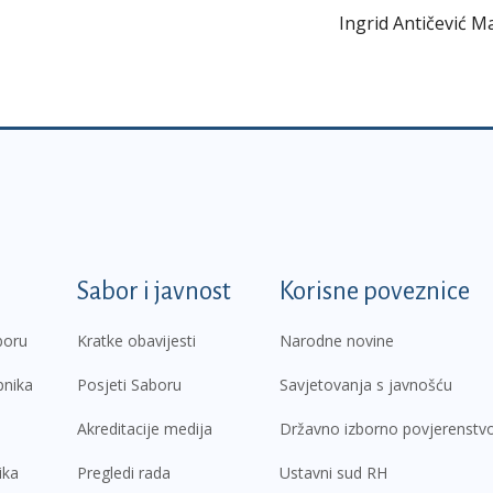
Ingrid Antičević M
k
Sabor i javnost
Korisne poveznice
boru
Kratke obavijesti
Narodne novine
pnika
Posjeti Saboru
Savjetovanja s javnošću
Akreditacije medija
Državno izborno povjerenstv
ika
Pregledi rada
Ustavni sud RH