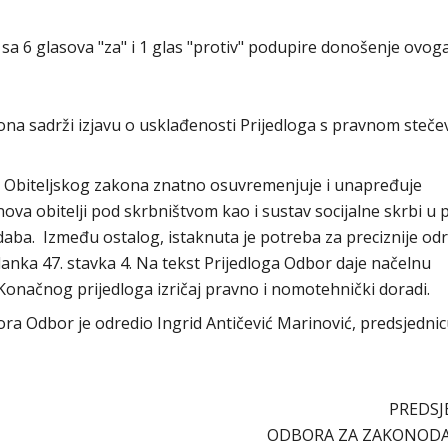
a 6 glasova "za" i 1 glas "protiv" podupire donošenje ovog
kona sadrži izjavu o usklađenosti Prijedloga s pravnom steč
log Obiteljskog zakona znatno osuvremenjuje i unapređuje
anova obitelji pod skrbništvom kao i sustav socijalne skrbi u
daba. Između ostalog, istaknuta je potreba za preciznije od
članka 47. stavka 4. Na tekst Prijedloga Odbor daje načelnu
Konačnog prijedloga izričaj pravno i nomotehnički doradi.
abora Odbor je odredio Ingrid Antičević Marinović, predsjedni
PREDSJ
ODBORA ZA ZAKONOD