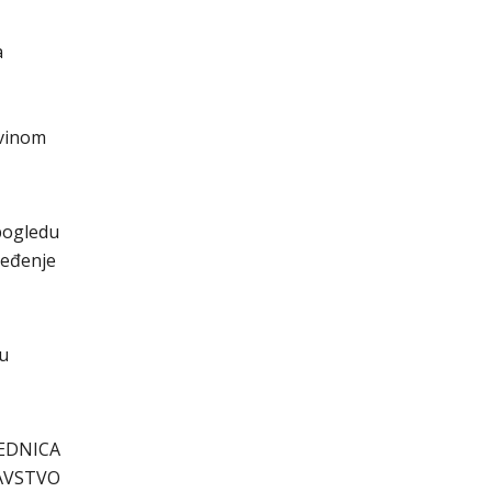
a
evinom
 pogledu
ređenje
cu
EDNICA
AVSTVO