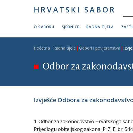
Skoči na glavni sadržaj
HRVATSKI SABOR
O SABORU
SJEDNICE
RADNA TIJELA
ZASTU
Breadcrumb
Početna
Radna tijela
Odbori i povjerenstva
Izvj
Odbor za zakonodavs
Izvješće Odbora za zakonodavstvo o
1. Odbor za zakonodavstvo Hrvatskoga sabora 
Prijedlogu obiteljskog zakona, P. Z. E. br. 5