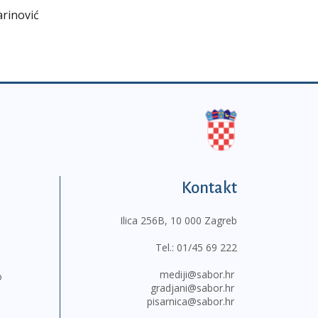
arinović
Kontakt
Ilica 256B, 10 000 Zagreb
Tel.:
01/45 69 222
mediji@sabor.hr
o
gradjani@sabor.hr
pisarnica@sabor.hr