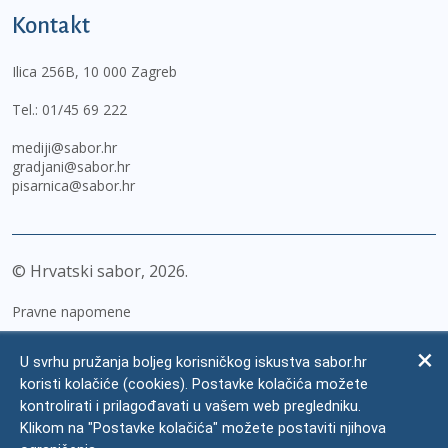
Kontakt
Ilica 256B, 10 000 Zagreb
Tel.:
01/45 69 222
mediji@sabor.hr
gradjani@sabor.hr
pisarnica@sabor.hr
© Hrvatski sabor,
2026
Pravne napomene
Izjava o pristupačnosti
U svrhu pružanja boljeg korisničkog iskustva sabor.hr
Zaštita osobnih podataka
koristi kolačiće (cookies). Postavke kolačića možete
kontrolirati i prilagođavati u vašem web pregledniku.
Impressum
Klikom na "Postavke kolačića" možete postaviti njihova
Česta pitanja