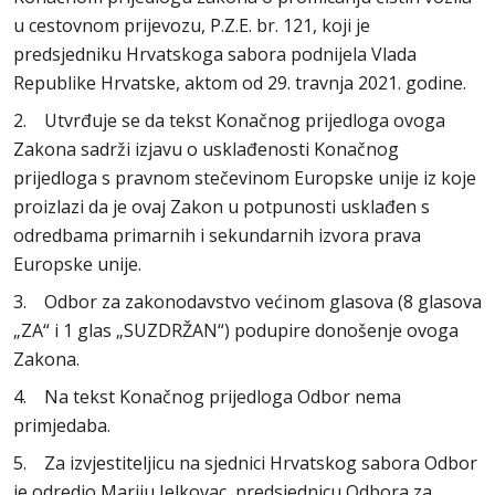
u cestovnom prijevozu, P.Z.E. br. 121, koji je
predsjedniku Hrvatskoga sabora podnijela Vlada
Republike Hrvatske, aktom od 29. travnja 2021. godine.
2. Utvrđuje se da tekst Konačnog prijedloga ovoga
Zakona sadrži izjavu o usklađenosti Konačnog
prijedloga s pravnom stečevinom Europske unije iz koje
proizlazi da je ovaj Zakon u potpunosti usklađen s
odredbama primarnih i sekundarnih izvora prava
Europske unije.
3. Odbor za zakonodavstvo većinom glasova (8 glasova
„ZA“ i 1 glas „SUZDRŽAN“) podupire donošenje ovoga
Zakona.
4. Na tekst Konačnog prijedloga Odbor nema
primjedaba.
5. Za izvjestiteljicu na sjednici Hrvatskog sabora Odbor
je odredio Mariju Jelkovac, predsjednicu Odbora za