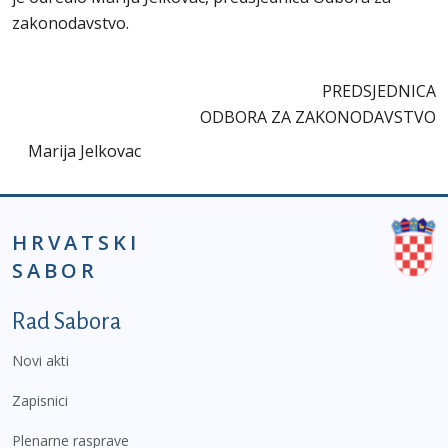
zakonodavstvo.
PREDSJEDNICA
ODBORA ZA ZAKONODAVSTVO
Marija Jelkovac
HRVATSKI
SABOR
Podnožje prvi izbornik
Rad Sabora
Novi akti
Zapisnici
Plenarne rasprave