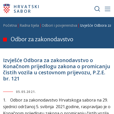
Skoči na glavni sadržaj
HRVATSKI
SABOR
Breadcrumb
Početna
Radna tijela
Odbori i povjerenstva
Izvješće Odbora za 
Odbor za zakonodavstvo
Izvješće Odbora za zakonodavstvo o
Konačnom prijedlogu zakona o promicanju
čistih vozila u cestovnom prijevozu, P.Z.E.
br. 121
05.05.2021.
1. Odbor za zakonodavstvo Hrvatskoga sabora na 29.
sjednici održanoj 5. svibnja 2021.godine, raspravljao je o
Konačnom prijedlogu zakona o promicanju čistih vozila