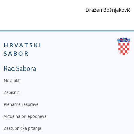
Dražen Bošnjaković
HRVATSKI
SABOR
Podnožje prvi izbornik
Rad Sabora
Novi akti
Zapisnici
Plenarne rasprave
Aktualna prijepodneva
Zastupnička pitanja