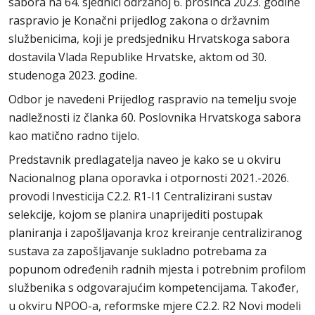
sabora na 64. sjednici održanoj 6. prosinca 2023. godine
raspravio je Konačni prijedlog zakona o državnim
službenicima, koji je predsjedniku Hrvatskoga sabora
dostavila Vlada Republike Hrvatske, aktom od 30.
studenoga 2023. godine.
Odbor je navedeni Prijedlog raspravio na temelju svoje
nadležnosti iz članka 60. Poslovnika Hrvatskoga sabora
kao matično radno tijelo.
Predstavnik predlagatelja naveo je kako se u okviru
Nacionalnog plana oporavka i otpornosti 2021.-2026.
provodi Investicija C2.2. R1-I1 Centralizirani sustav
selekcije, kojom se planira unaprijediti postupak
planiranja i zapošljavanja kroz kreiranje centraliziranog
sustava za zapošljavanje sukladno potrebama za
popunom određenih radnih mjesta i potrebnim profilom
službenika s odgovarajućim kompetencijama. Također,
u okviru NPOO-a, reformske mjere C2.2. R2 Novi modeli