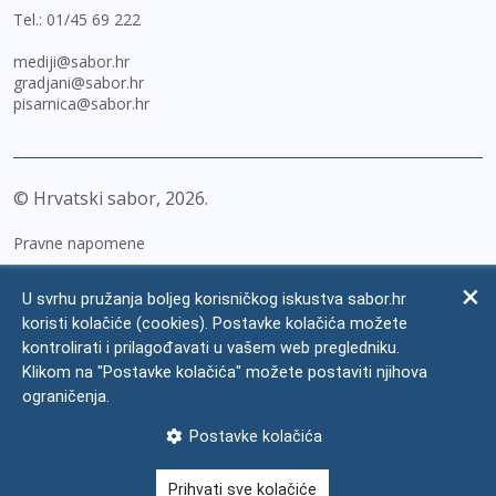
Tel.:
01/45 69 222
mediji@sabor.hr
gradjani@sabor.hr
pisarnica@sabor.hr
© Hrvatski sabor,
2026
Pravne napomene
Izjava o pristupačnosti
U svrhu pružanja boljeg korisničkog iskustva sabor.hr
Zaštita osobnih podataka
koristi kolačiće (cookies). Postavke kolačića možete
kontrolirati i prilagođavati u vašem web pregledniku.
Impressum
Klikom na "Postavke kolačića" možete postaviti njihova
Česta pitanja
ograničenja.
Kontakti
Postavke kolačića
Mapa weba
Prihvati sve kolačiće