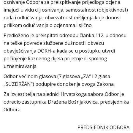
osnivanje Odbora za preispitivanje prijedloga ocjena
imajući u vidu cilj osnivanja, samostalnost (objektivnost)
rada i odlučivanja, obvezatnost mišljenja koje donosi
prilikom odlučivanja o ocjenama i slično.
Predloženo je preispitati odredbu članka 112. u odnosu
na teške povrede službene dužnosti i obvezu
obavješćivanja DORH-a kada se u postupku utvrdi
počinjenje kaznenog dijela prijetnje ili spolnog
uznemiravanja.
Odbor većinom glasova (7 glasova „ZA“ i 2 glasa
„SUZDRŽAN“) podupire donošenje ovoga Zakona.
Za izvjestitelja na sjednici Hrvatskoga sabora Odbor je
odredio zastupnika Dražena Bošnjakovića, predsjednika
Odbora.
PREDSJEDNIK ODBORA