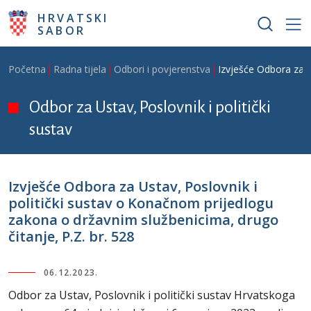
Skoči na glavni sadržaj
HRVATSKI
SABOR
Breadcrumb
Početna
Radna tijela
Odbori i povjerenstva
Izvješće Odbora za U
Odbor za Ustav, Poslovnik i politički
sustav
Izvješće Odbora za Ustav, Poslovnik i
politički sustav o Konačnom prijedlogu
zakona o državnim službenicima, drugo
čitanje, P.Z. br. 528
06.12.2023.
Odbor za Ustav, Poslovnik i politički sustav Hrvatskoga