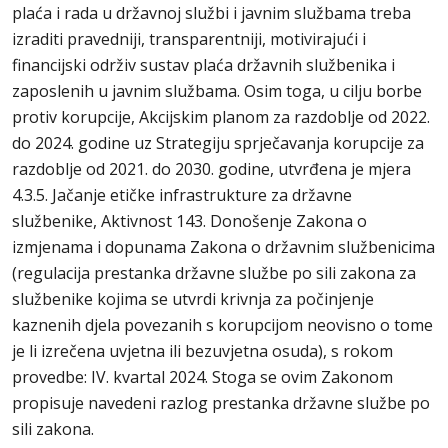
plaća i rada u državnoj službi i javnim službama treba
izraditi pravedniji, transparentniji, motivirajući i
financijski održiv sustav plaća državnih službenika i
zaposlenih u javnim službama. Osim toga, u cilju borbe
protiv korupcije, Akcijskim planom za razdoblje od 2022.
do 2024. godine uz Strategiju sprječavanja korupcije za
razdoblje od 2021. do 2030. godine, utvrđena je mjera
4.3.5. Jačanje etičke infrastrukture za državne
službenike, Aktivnost 143. Donošenje Zakona o
izmjenama i dopunama Zakona o državnim službenicima
(regulacija prestanka državne službe po sili zakona za
službenike kojima se utvrdi krivnja za počinjenje
kaznenih djela povezanih s korupcijom neovisno o tome
je li izrečena uvjetna ili bezuvjetna osuda), s rokom
provedbe: IV. kvartal 2024. Stoga se ovim Zakonom
propisuje navedeni razlog prestanka državne službe po
sili zakona.