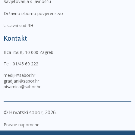
Savjetovanja s javnošću
Državno izborno povjerenstvo
Ustavni sud RH
Kontakt
Ilica 256B, 10 000 Zagreb
Tel.:
01/45 69 222
mediji@sabor.hr
gradjani@sabor.hr
pisarnica@sabor.hr
© Hrvatski sabor,
2026
Pravne napomene
Izjava o pristupačnosti