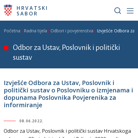
Skoči na glavni sadržaj
HRVATSKI
SABOR
Breadcrumb
Početna
Radna tijela
Odbori i povjerenstva
Izvješće Odbora za U
Odbor za Ustav, Poslovnik i politički
sustav
Izvješće Odbora za Ustav, Poslovnik i
politički sustav o Poslovniku o izmjenama i
dopunama Poslovnika Povjerenika za
informiranje
08.06.2022.
Odbor za Ustav, Poslovnik i politički sustav Hrvatskoga