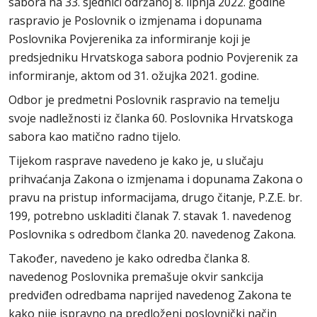
sabora na 33. sjednici održanoj 8. lipnja 2022. godine
raspravio je Poslovnik o izmjenama i dopunama
Poslovnika Povjerenika za informiranje koji je
predsjedniku Hrvatskoga sabora podnio Povjerenik za
informiranje, aktom od 31. ožujka 2021. godine.
Odbor je predmetni Poslovnik raspravio na temelju
svoje nadležnosti iz članka 60. Poslovnika Hrvatskoga
sabora kao matično radno tijelo.
Tijekom rasprave navedeno je kako je, u slučaju
prihvaćanja Zakona o izmjenama i dopunama Zakona o
pravu na pristup informacijama, drugo čitanje, P.Z.E. br.
199, potrebno uskladiti članak 7. stavak 1. navedenog
Poslovnika s odredbom članka 20. navedenog Zakona.
Također, navedeno je kako odredba članka 8.
navedenog Poslovnika premašuje okvir sankcija
predviđen odredbama naprijed navedenog Zakona te
kako nije ispravno na predloženi poslovnički način