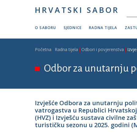
Skoči na glavni sadržaj
HRVATSKI SABOR
O SABORU
SJEDNICE
RADNA TIJELA
ZASTU
Breadcrumb
Početna
Radna tijela
Odbori i povjerenstva
Izvj
Odbor za unutarnju po
Izvješće Odbora za unutarnju poli
vatrogastva u Republici Hrvatsko
(HVZ) i Izvješću sustava civilne 
turističku sezonu u 2025. godini 