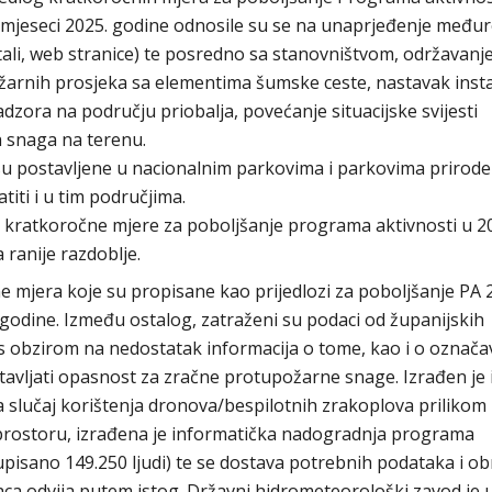
pet mjeseci 2025. godine odnosile su se na unaprjeđenje među
tali, web stranice) te posredno sa stanovništvom, održavanj
ožarnih prosjeka sa elementima šumske ceste, nastavak insta
adzora na području priobalja, povećanje situacijske svijesti
ih snaga na terenu.
su postavljene u nacionalnim parkovima i parkovima prirode
titi i u tim područjima.
ne kratkoročne mjere za poboljšanje programa aktivnosti u 2
 ranije razdoblje.
 mjera koje su propisane kao prijedlozi za poboljšanje PA 
. godine. Između ostalog, zatraženi su podaci od županijskih
s obzirom na nedostatak informacija o tome, kao i o označa
tavljati opasnost za zračne protupožarne snage. Izrađen je 
a slučaj korištenja dronova/bespilotnih zrakoplova prilikom
 prostoru, izrađena je informatička nadogradnja programa
isano 149.250 ljudi) te se dostava potrebnih podataka i o
ca odvija putem istog. Državni hidrometeorološki zavod je u