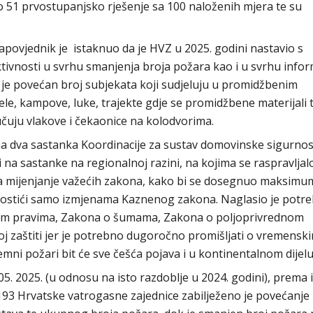
 51 prvostupanjsko rješenje sa 100 naloženih mjera te su
povjednik je istaknuo da je HVZ u 2025. godini nastavio s
vnosti u svrhu smanjenja broja požara kao i u svrhu infor
ni je povećan broj subjekata koji sudjeluju u promidžbenim
e, kampove, luke, trajekte gdje se promidžbene materijali t
učuju vlakove i čekaonice na kolodvorima.
na dva sastanka Koordinacije za sustav domovinske sigurnost
 i na sastanke na regionalnoj razini, na kojima se raspravljal
a mijenjanje važećih zakona, kako bi se dosegnuo maksimu
 postići samo izmjenama Kaznenog zakona. Naglasio je potr
rnim pravima, Zakona o šumama, Zakona o poljoprivrednom
j zaštiti jer je potrebno dugoročno promišljati o vremensk
remni požari bit će sve češća pojava i u kontinentalnom dijelu
05. 2025. (u odnosu na isto razdoblje u 2024. godini), prema 
3 Hrvatske vatrogasne zajednice zabilježeno je povećanje 