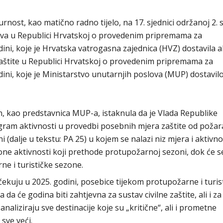
rnost, kao matično radno tijelo, na 17. sjednici održanoj 2. 
stva u Republici Hrvatskoj o provedenim pripremama za
ini, koje je Hrvatska vatrogasna zajednica (HVZ) dostavila 
e zaštite u Republici Hrvatskoj o provedenim pripremama za
dini, koje je Ministarstvo unutarnjih poslova (MUP) dostavi
n, kao predstavnica MUP-a, istaknula da je Vlada Republike
ogram aktivnosti u provedbi posebnih mjera zaštite od požar
 (dalje u tekstu: PA 25) u kojem se nalazi niz mjera i aktivno
o one aktivnosti koji prethode protupožarnoj sezoni, dok će s
rne i turističke sezone.
ekuju u 2025. godini, posebice tijekom protupožarne i turis
da će godina biti zahtjevna za sustav civilne zaštite, ali i za
aliziraju sve destinacije koje su „kritične“, ali i prometne
 sve veći.