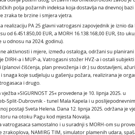
kih polja požarnih indeksa koja dostavlja na dnevnoj bazi
zraka te brzine i smjera vjetra.
a realizaciju PA 25 glavni vatrogasni zapovjednik je iznio d
su od 6.451.850,00 EUR, a MORH 16.138.168,00 EUR, što uk
e u odnosu na 2024. godinu).
zne aktivnosti i mjere, između ostaloga, održani su planirani
 DIRH-a i MUP-a, Vatrogasni stožer HVZ-a i ostali subjekti 
planovi čišćenja, plan prevoženja i dr.) su dostavljeni, ažur
 snaga koje sudjeluju u gašenju požara, realizirana je organ
atrogasaca i drugo.
a vježba »SIGURNOST 25« provedena je 10. lipnja 2025. u
b-Split-Dubrovnik - tunel Mala Kapela i u poslijepodnevni
oj postaji Sveta Helena. Dana 12. lipnja 2025. održana je vj
toru na otoku Pagu kod mjesta Novalja.
ja vatrogasaca samostalno i u suradnji s MORH-om su proved
nje zrakoplova, NAMIRG TIM, simulator plamenih udara, spa