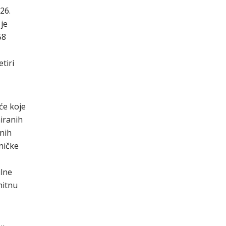
26.
je
58
tiri
će koje
niranih
nih
ničke
ilne
hitnu