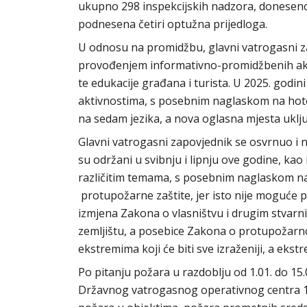
ukupno 298 inspekcijskih nadzora, doneseno
podnesena četiri optužna prijedloga.
U odnosu na promidžbu, glavni vatrogasni za
provođenjem informativno-promidžbenih akti
te edukacije građana i turista. U 2025. godi
aktivnostima, s posebnim naglaskom na hotel
na sedam jezika, a nova oglasna mjesta uklj
Glavni vatrogasni zapovjednik se osvrnuo i 
su održani u svibnju i lipnju ove godine, kao
različitim temama, s posebnim naglaskom n
protupožarne zaštite, jer isto nije moguće
izmjena Zakona o vlasništvu i drugim stva
zemljištu, a posebice Zakona o protupožarno
ekstremima koji će biti sve izraženiji, a ekst
Po pitanju požara u razdoblju od 1.01. do 15.
Državnog vatrogasnog operativnog centra 19