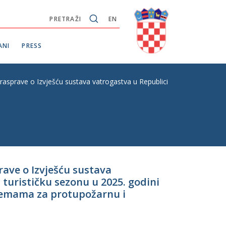
PRETRAŽI
EN
ANI
PRESS
e rasprave o Izvješću sustava vatrogastva u Republici Hrvatskoj o pro
rave o Izvješću sustava
turističku sezonu u 2025. godini
ipremama za protupožarnu i