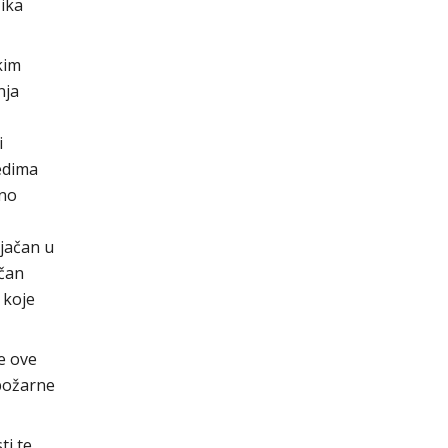
zika
kim
nja
i
edima
ano
ojačan u
ačan
 koje
e ove
 požarne
ti te