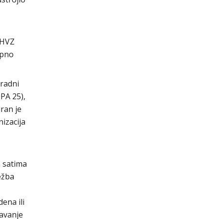
a HVZ
upno
 radni
PA 25),
iran je
izacija
m satima
ežba
ena ili
šavanje