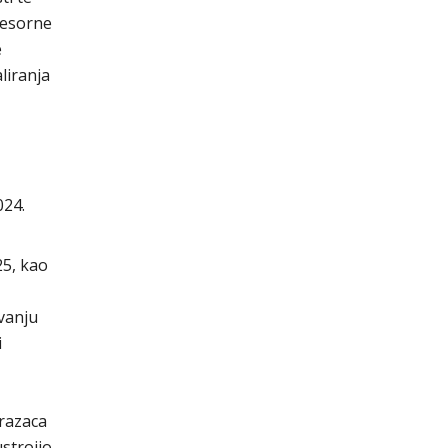
resorne
e
liranja
024.
25, kao
vanju
i
brazaca
strojio