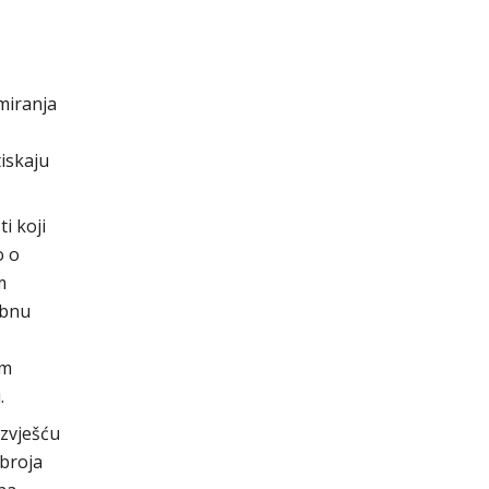
miranja
iskaju
i koji
o o
m
ebnu
im
.
izvješću
broja