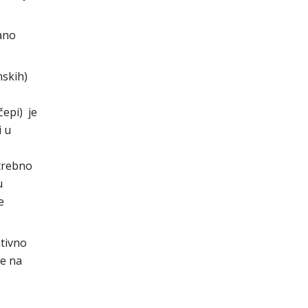
ano
nskih)
čepi) je
i u
otrebno
u
e
ativno
je na