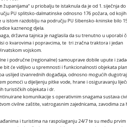
 županijama“ u priobalju te istaknula da je od 1. siječnja do 
dručju PU splitsko-dalmatinske odnosno 176 požara, od kojih 
je u istom razdoblju na području PU šibensko-kninske bilo 1
edice kaznenog djela.
ga, državna tajnica je naglasila da su trenutno u uporabi če
isi o kvarovima i popravcima, te tri zračna traktora i jedan
 Hrvatskom vojskom.
alne i područne (regionalne) samouprave dobile upute i zada
je bit će vidljivo u spremnosti i funkcionalnosti objekata pla
oba uslijed izvanrednih događaja, odnosno mogućih dugotraj
em pomoći u dijeljenju pitke vode, hrane i osiguravanju liječ
turističkih objekata i dr.
ntinuirane komunikacije s operativnim snagama sustava civ
jstvom civilne zaštite, vatrogasnim zajednicama, zavodima za 
rađanima i turistima na raspolaganju 24/7 te su među prvim