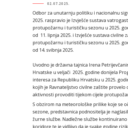
02.07.2025.
Odbor za unutarnju politiku i nacionalnu sigu
2025. raspravio je Izvješće sustava vatroga
protupožarnu i turističku sezonu u 2025. god
od 11. lipnja 2025. i Izvješće sustava civiln
protupožarnu i turističku sezonu u 2025. go
od 14. svibnja 2025.
Uvodno je državna tajnica Irena Petrijevčani
Hrvatske u veljači 2025. godine donijela Pr
interesa za Republiku Hrvatsku u 2025. godini
kojih je Ravnateljstvo civilne zaštite provel
aktivnosti provoditi tijekom cijele protupoža
S obzirom na meteorološke prilike koje se oč
sezone, predstavnica podnositelja je naglasila 
žurne službe. Nadležne službe kontinuirano an
koridore te je vidljivo da je svake godine rizik