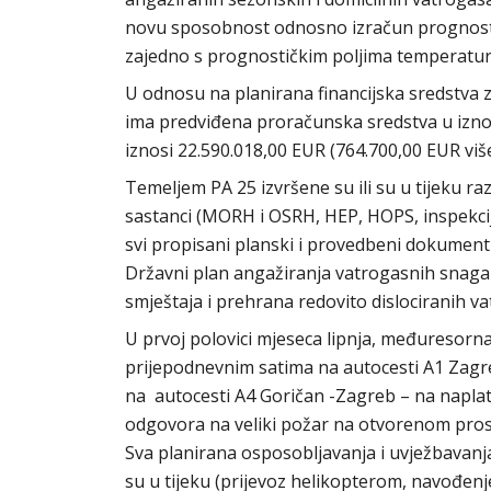
novu sposobnost odnosno izračun prognostič
zajedno s prognostičkim poljima temperature 
U odnosu na planirana financijska sredstva z
ima predviđena proračunska sredstva u izno
iznosi 22.590.018,00 EUR (764.700,00 EUR viš
Temeljem PA 25 izvršene su ili su u tijeku ra
sastanci (MORH i OSRH, HEP, HOPS, inspekcije
svi propisani planski i provedbeni dokumenti (
Državni plan angažiranja vatrogasnih snaga i
smještaja i prehrana redovito dislociranih v
U prvoj polovici mjeseca lipnja, međuresorn
prijepodnevnim satima na autocesti A1 Zagre
na autocesti A4 Goričan -Zagreb – na naplatn
odgovora na veliki požar na otvorenom pros
Sva planirana osposobljavanja i uvježbavan
su u tijeku (prijevoz helikopterom, navođe