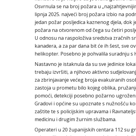
Osvrnula se na broj požara u „najzahtjevnijim
lipnja 2025. najveći broj požara izbio na po
jedan požar posljedica kaznenog djela, dok 
požara na otvorenom od čega su četiri poslj
U odnosu na raspoloživa sredstva zračnih sna
kanadera, a za par dana bit će ih šest, sve ov
helikopter. Posebno je pohvalila suradnju s
Nastavno je istaknula da su sve jedinice lok
trebaju izvršiti, a njihovo aktivno sudjelovan
za zbrinjavanje većeg broja evakuiranih os
zastoja u prometu bilo kojeg oblika, pružanj
pomoći, detekciji posebno požarno ugroženih 
Gradovi i općine su upoznate s nužnošću ko
zaštite te s policijskim upravama i Ravnatel
medicinu i drugim žurnim službama.
Operateri u 20 županijskih centara 112 su g