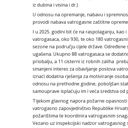
iz dubina i visina i dr.)
U odnosu na opremanje, nabavu i spremnost,
provodi nabava vatrogasne zaštitne opreme,
I u 2025. godini bit će na raspolaganju, kao i
vatrogasaca, oko 930, te oko 180 vatrogasnih
sezone na području cijele države. Određene su 
ugašena. Ukupno 88 vatrogasaca se dodatno i
priobalju, a 11 cisterni iz robnih zaliha pre
smanjeni interes za obavljanje poslova vatro
iznaći dodatna rješenja za motiviranje osoba
odnosu na prethodne godine, poboljšan statu
samouprave isplaćuju im i veća sredstva od 
Tijekom glavnog napora požarne opasnosti (li
vatrogasno zapovjedništvo Republike Hrvatsk
požarištima te koordinira vatrogasnim snag
Vezano uz inspekcijski nadzor vatrogasnog su