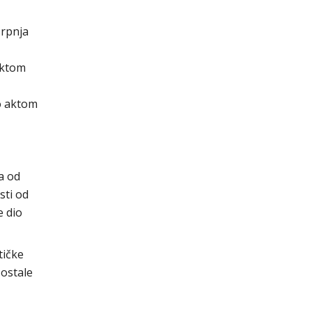
srpnja
aktom
lo aktom
a od
sti od
e dio
tičke
 ostale