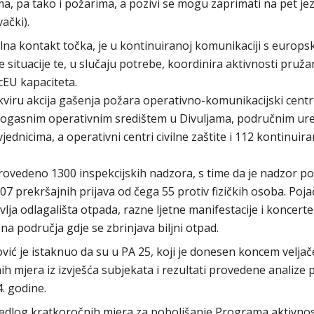
a, pa tako i požarima, a pozivi se mogu zaprimati na pet je
vački).
nalna kontakt točka, je u kontinuiranoj komunikaciji s europs
situacije te, u slučaju potrebe, koordinira aktivnosti pruža
EU kapaciteta.
viru akcija gašenja požara operativno-komunikacijski centr
trogasnim operativnim središtem u Divuljama, područnim ur
jednicima, a operativni centri civilne zaštite i 112 kontinuir
provedeno 1300 inspekcijskih nadzora, s time da je nadzor p
7 prekršajnih prijava od čega 55 protiv fizičkih osoba. Poj
ja odlagališta otpada, razne ljetne manifestacije i koncerte
na područja gdje se zbrinjava biljni otpad.
ić je istaknuo da su u PA 25, koji je donesen koncem veljač
ih mjera iz izvješća subjekata i rezultati provedene analize
. godine.
ijedlog kratkoročnih mjera za poboljšanje Programa aktivnos