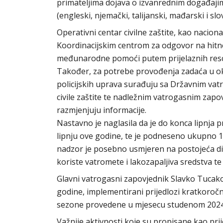
primateljima dojava o izvanrednim događajim
(engleski, njemački, talijanski, mađarski i slo
Operativni centar civilne zaštite, kao nacio
Koordinacijskim centrom za odgovor na hitne 
međunarodne pomoći putem prijelaznih resc
Također, za potrebe provođenja zadaća u ok
policijskih uprava surađuju sa Državnim va
civile zaštite te nadležnim vatrogasnim zapov
razmjenjuju informacije.
Nastavno je naglasila da je do konca lipnja 
lipnju ove godine, te je podneseno ukupno 10
nadzor je posebno usmjeren na postojeća divl
koriste vatromete i lakozapaljiva sredstva te 
Glavni vatrogasni zapovjednik Slavko Tucakov
godine, implementirani prijedlozi kratkoročn
sezone provedene u mjesecu studenom 2024
Važnije aktivnosti koje su propisane kao pr