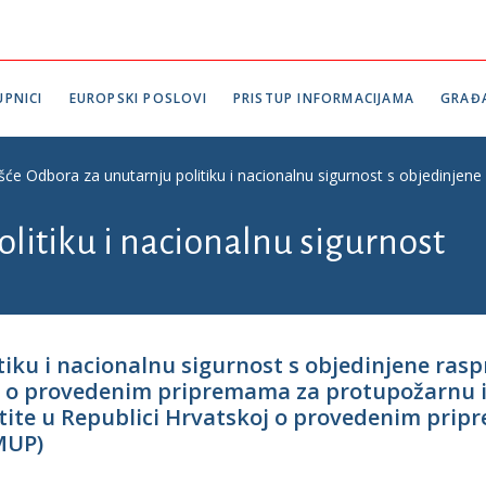
PNICI
EUROPSKI POSLOVI
PRISTUP INFORMACIJAMA
GRAĐ
ešće Odbora za unutarnju politiku i nacionalnu sigurnost s objedinjen
litiku i nacionalnu sigurnost
tiku i nacionalnu sigurnost s objedinjene rasp
j o provedenim pripremama za protupožarnu i 
zaštite u Republici Hrvatskoj o provedenim pr
(MUP)