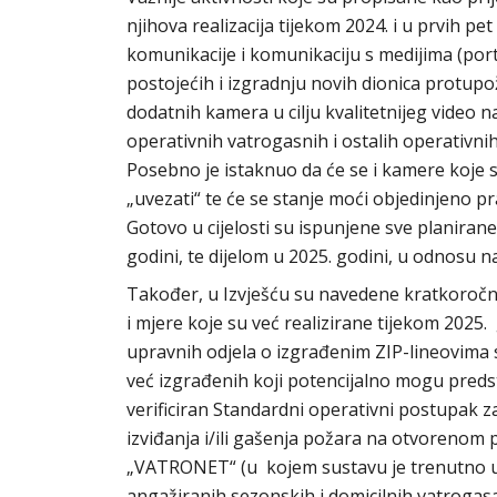
njihova realizacija tijekom 2024. i u prvih 
komunikacije i komunikaciju s medijima (por
postojećih i izgradnju novih dionica protup
dodatnih kamera u cilju kvalitetnijeg video n
operativnih vatrogasnih i ostalih operativn
Posebno je istaknuo da će se i kamere koje 
„uvezati“ te će se stanje moći objedinjeno pra
Gotovo u cijelosti su ispunjene sve planira
godini, te dijelom u 2025. godini, u odnosu na
Također, u Izvješću su navedene kratkoročne
i mjere koje su već realizirane tijekom 2025
upravnih odjela o izgrađenim ZIP-lineovima 
već izgrađenih koji potencijalno mogu preds
verificiran Standardni operativni postupak z
izviđanja i/ili gašenja požara na otvorenom
„VATRONET“ (u kojem sustavu je trenutno up
angažiranih sezonskih i domicilnih vatrogasa