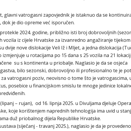
 glavni vatrogasni zapovjednik je istaknuo da se kontinuir
 dok je dio opreme već isporučen.
 protekle 2024. godine, približno isti broj dobrovoljnih (sezo
 vozila iz cijele Hrvatske za izvanredno angažiranje tijekom
dvije nove dislokacije Veli Iž i Mljet, a jedna dislokacija (Tu
zmjenjuje u rotacijama po 15 dana s 25 vozila na 21 lokacij
bačene su s kontinenta u priobalje. Naglasio je da se osjeća
gastva, bilo sezonski, dobrovoljno ili profesionalno te je p
 za vatrogasni poziv, neovisno o tome što je vatrogascima, 
s, posebice u financijskom smislu te mnoge jedinice lokaln
predviđenih.
panj – rujan), od 16. lipnja 2025. u Divuljama djeluje Oper
e, koje korištenjem naprednih tehnologija ima uvid u stan
ama duž priobalnog dijela Republike Hrvatske.
stava (siječanj - travanj 2025.), naglasio je da je provedeno