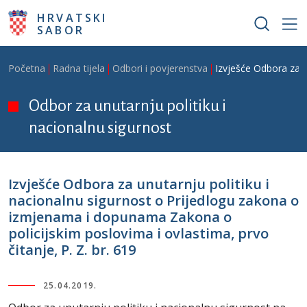
Skoči na glavni sadržaj
HRVATSKI
SABOR
Breadcrumb
Početna
Radna tijela
Odbori i povjerenstva
Izvješće Odbora za u
Odbor za unutarnju politiku i
nacionalnu sigurnost
Izvješće Odbora za unutarnju politiku i
nacionalnu sigurnost o Prijedlogu zakona o
izmjenama i dopunama Zakona o
policijskim poslovima i ovlastima, prvo
čitanje, P. Z. br. 619
25.04.2019.