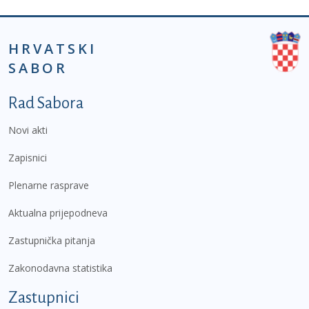
HRVATSKI
SABOR
Podnožje prvi izbornik
Rad Sabora
Novi akti
Zapisnici
Plenarne rasprave
Aktualna prijepodneva
Zastupnička pitanja
Zakonodavna statistika
Zastupnici