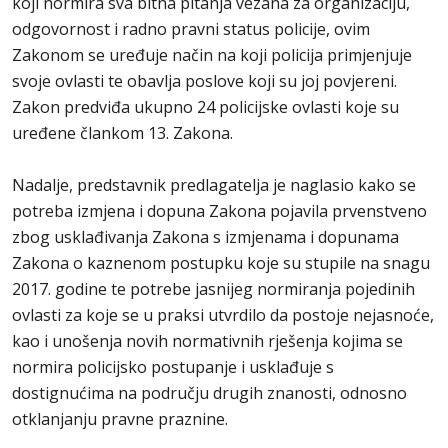
koji normira sva bitna pitanja vezana za organizaciju,
odgovornost i radno pravni status policije, ovim
Zakonom se uređuje način na koji policija primjenjuje
svoje ovlasti te obavlja poslove koji su joj povjereni.
Zakon predviđa ukupno 24 policijske ovlasti koje su
uređene člankom 13. Zakona.
Nadalje, predstavnik predlagatelja je naglasio kako se
potreba izmjena i dopuna Zakona pojavila prvenstveno
zbog usklađivanja Zakona s izmjenama i dopunama
Zakona o kaznenom postupku koje su stupile na snagu
2017. godine te potrebe jasnijeg normiranja pojedinih
ovlasti za koje se u praksi utvrdilo da postoje nejasnoće,
kao i unošenja novih normativnih rješenja kojima se
normira policijsko postupanje i usklađuje s
dostignućima na području drugih znanosti, odnosno
otklanjanju pravne praznine.