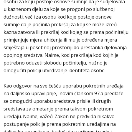
osobu za koju postoje osnove sumnje da je sudjelovala
u kaznenom djelu za koje se progoni po službenoj
dužnosti, već i za osobu kod koje postoje osnove
sumnje da je počinila prekršaj za koji se može izreći
kazna zatvora ili prekršaj kod kojeg se prema počinitelju
primjenjuje mjera uhićenja ili mu je određena mjera
smještaja u posebnoj prostoriji do prestanka djelovanja
opojnog sredstva. Naime, kod prekršaja kod kojih je
potrebno oduzeti slobodu počinitelju, nužno je
omogućiti policiji utvrđivanje identiteta osobe.
Kao odgovor na sve češću uporabu pokretnih uređaja
na daljinsko upravljanje, novim člankom 97.a predlaže
se omogućiti uporabu sredstava prisile ili drugih
sredstava za ometanje prema takvom pokretnom
uređaju. Naime, važeći Zakon ne predviđa nikakvo
postupanje policije prema pokretnim uređajima na
daljinsko upravljanje, budući da u vrijeme izrade i