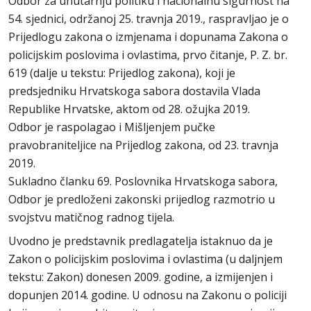
Odbor za unutarnju politiku i nacionalnu sigurnost na
54. sjednici, održanoj 25. travnja 2019., raspravljao je o
Prijedlogu zakona o izmjenama i dopunama Zakona o
policijskim poslovima i ovlastima, prvo čitanje, P. Z. br.
619 (dalje u tekstu: Prijedlog zakona), koji je
predsjedniku Hrvatskoga sabora dostavila Vlada
Republike Hrvatske, aktom od 28. ožujka 2019.
Odbor je raspolagao i Mišljenjem pučke
pravobraniteljice na Prijedlog zakona, od 23. travnja
2019.
Sukladno članku 69. Poslovnika Hrvatskoga sabora,
Odbor je predloženi zakonski prijedlog razmotrio u
svojstvu matičnog radnog tijela.
Uvodno je predstavnik predlagatelja istaknuo da je
Zakon o policijskim poslovima i ovlastima (u daljnjem
tekstu: Zakon) donesen 2009. godine, a izmijenjen i
dopunjen 2014. godine. U odnosu na Zakonu o policiji