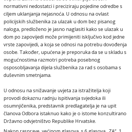
normativni nedostatci i preciziraju pojedine odredbe s
ciljem uklanjanja nejasnoća. U odnosu na ovlast
policijskih službenika za ulazak u dom bez pisanog
naloga, predloženo je jasno naglasiti kako se ulazak u
dom po zapovijedi može primijeniti isključivo kod jedne
vrste zapovijedi, a koja se odnosi na potrebu dovođenja
osobe. Također, upućena je preporuka da se u skladu s
mogućnostima razmotri potreba posebnog
osposobljavanja dijela službenika za rad s osobama s
duševnim smetnjama.
U odnosu na snižavanje uvjeta za istražitelja koji
provodi dokaznu radnju ispitivanja svjedoka ili
osumnjičenika, predstavnik predlagatelja je na upit
članova Odbora istaknuo kako je o istome konzultirano
Državno odvjetništvo Republike Hrvatske.
Nakon rasprave, većinom glasova, s 6 glasova „ZA“, 1