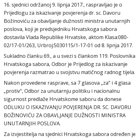
16. sjednici održanoj 9. lipnja 2017., raspravljao je o
Prijedlogu za iskazivanje povjerenja dr. sc. Davoru
Božinoviću za obavljanje dužnosti ministra unutarnjih
poslova, koji je predsjedniku Hrvatskoga sabora
dostavila Vlada Republike Hrvatske, aktom Klasa:080-
02/17-01/263, Urbroj:5030115/1-17-01 od 8. lipnja 2017.
Sukladno članku 69., a u svezi s člankom 119. Poslovnika
Hrvatskoga sabora, Odbor je Prijedlog za iskazivanje
povjerenja razmatrao u svojstvu matičnog radnog tijela.
Nakon provedene rasprave, sa 7 glasova „za“ i 4 glasa
„protiv“, Odbor za unutarnju politiku i nacionalnu
sigurnost predlaže Hrvatskome saboru da donese
ODLUKU O ISKAZIVANJU POVJERENJA DR. SC. DAVORU
BOŽINOVIĆU ZA OBAVLJANJE DUŽNOSTI MINISTRA
UNUTARNJIH POSLOVA.
Za izvjestitelja na sjednici Hrvatskoga sabora određen je