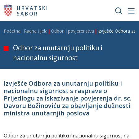
Skoči na glavni sadržaj
HRVATSKI
SABOR
Breadcrumb
Početna
Radna tijela
Odbori i povjerenstva
Izvješće Odbora za u
Odbor za unutarnju politiku i
nacionalnu sigurnost
Izvješće Odbora za unutarnju politiku i
nacionalnu sigurnost s rasprave o
Prijedlogu za iskazivanje povjerenja dr. sc.
Davoru Božinoviću za obavljanje dužnosti
ministra unutarnjih poslova
Odbor za unutarnju politiku i nacionalnu sigurnost na