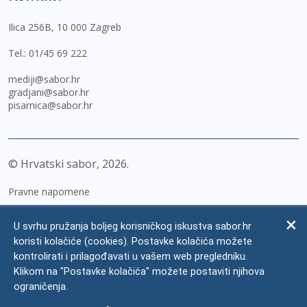
Ilica 256B, 10 000 Zagreb
Tel.:
01/45 69 222
mediji@sabor.hr
gradjani@sabor.hr
pisarnica@sabor.hr
© Hrvatski sabor,
2026
Pravne napomene
Izjava o pristupačnosti
U svrhu pružanja boljeg korisničkog iskustva sabor.hr
Zaštita osobnih podataka
koristi kolačiće (cookies). Postavke kolačića možete
kontrolirati i prilagođavati u vašem web pregledniku.
Impressum
Klikom na "Postavke kolačića" možete postaviti njihova
Česta pitanja
ograničenja.