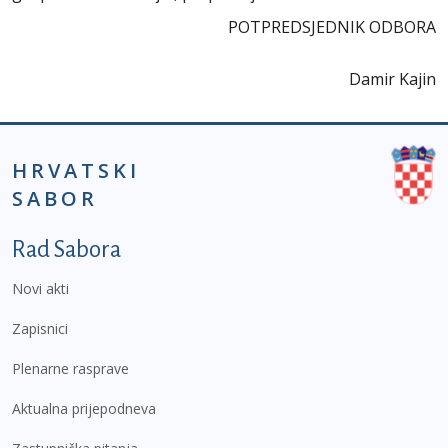
POTPREDSJEDNIK ODBORA
Damir Kajin
HRVATSKI
SABOR
Podnožje prvi izbornik
Rad Sabora
Novi akti
Zapisnici
Plenarne rasprave
Aktualna prijepodneva