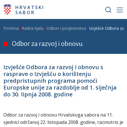
Skoči na glavni sadržaj
HRVATSKI
SABOR
Breadcrumb
Početna
Radna tijela
Odbori i povjerenstva
Izvješće Odbora za r
Odbor za razvoj i obnovu
Izvješće Odbora za razvoj i obnovu s
rasprave o Izvješću o korištenju
predpristupnih programa pomoći
Europske unije za razdoblje od 1. siječnja
do 30. lipnja 2008. godine
Odbor za razvoj i obnovu Hrvatskoga sabora na 11.
sjednici održanoj 22. listopada 2008. godine, razmotrio je