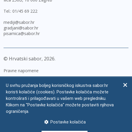
Tel.:
01/45 69 222
mediji@sabor.hr
gradjani@sabor.hr
pisarnica@sabor.hr
© Hrvatski sabor,
2026
Pravne napomene
Izjava o pristupačnosti
U svrhu pružanja boljeg korisničkog iskustva sabor.hr
Zaštita osobnih podataka
koristi kolačiće (cookies). Postavke kolačića možete
kontrolirati i prilagođavati u vašem web pregledniku.
Impressum
Klikom na "Postavke kolačića" možete postaviti njihova
Česta pitanja
ograničenja.
Kontakti
Postavke kolačića
Mapa weba