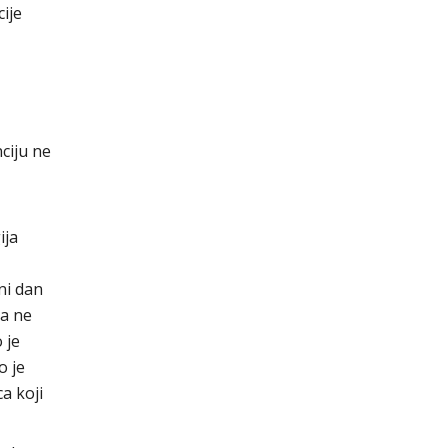
ije
ciju ne
ija
ni dan
da ne
 je
o je
a koji