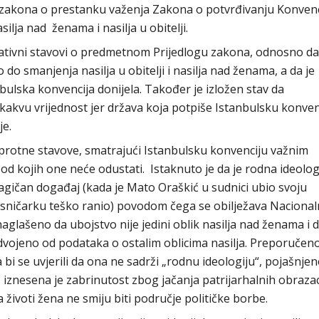
 zakona o prestanku važenja Zakona o potvrđivanju Konvenc
ilja nad ženama i nasilja u obitelji.
irmativni stavovi o predmetnom Prijedlogu zakona, odnosno da
do smanjenja nasilja u obitelji i nasilja nad ženama, a da je
bulska konvencija donijela. Također je izložen stav da
kakvu vrijednost jer država koja potpiše Istanbulsku konven
je.
suprotne stavove, smatrajući Istanbulsku konvenciju važnim
 kojih one neće odustati. Istaknuto je da je rodna ideolog
ragičan događaj (kada je Mato Oraškić u sudnici ubio svoju
pisničarku teško ranio) povodom čega se obilježava Nacional
aglašeno da ubojstvo nije jedini oblik nasilja nad ženama i 
dvojeno od podataka o ostalim oblicima nasilja. Preporučeno
bi se uvjerili da ona ne sadrži „rodnu ideologiju“, pojašnjen
, iznesena je zabrinutost zbog jačanja patrijarhalnih obrazac
a životi žena ne smiju biti područje političke borbe.