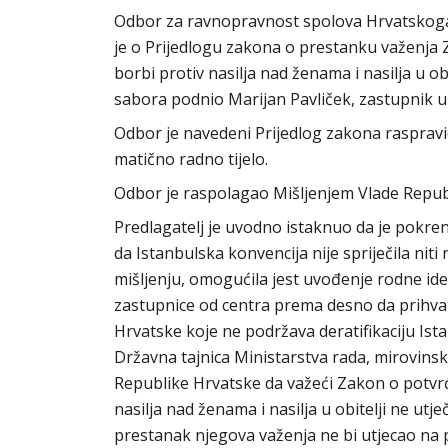
Odbor za ravnopravnost spolova Hrvatskoga s
je o Prijedlogu zakona o prestanku važenja 
borbi protiv nasilja nad ženama i nasilja u obi
sabora podnio Marijan Pavliček, zastupnik 
Odbor je navedeni Prijedlog zakona rasprav
matično radno tijelo.
Odbor je raspolagao Mišljenjem Vlade Repub
Predlagatelj je uvodno istaknuo da je pokren
da Istanbulska konvencija nije spriječila niti 
mišljenju, omogućila jest uvođenje rodne ide
zastupnice od centra prema desno da prihvate
Hrvatske koje ne podržava deratifikaciju Ist
Državna tajnica Ministarstva rada, mirovinskog 
Republike Hrvatske da važeći Zakon o potvrđ
nasilja nad ženama i nasilja u obitelji ne u
prestanak njegova važenja ne bi utjecao na po