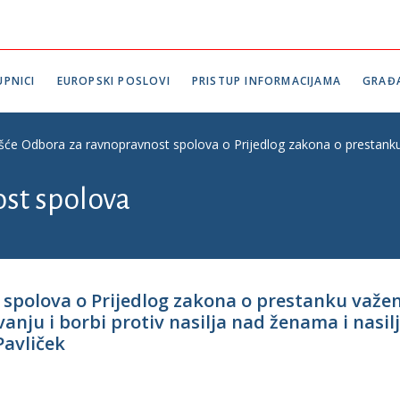
PNICI
EUROPSKI POSLOVI
PRISTUP INFORMACIJAMA
GRAĐ
ešće Odbora za ravnopravnost spolova o Prijedlog zakona o prestanku va
st spolova
 spolova o Prijedlog zakona o prestanku važe
nju i borbi protiv nasilja nad ženama i nasilja u
Pavliček