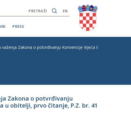
PRETRAŽI
EN
ANI
PRESS
ženja Zakona o potvrđivanju Konvencije Vijeća Europe o sprečavanju i b
nja Zakona o potvrđivanju
 obitelji, prvo čitanje, P.Z. br. 41