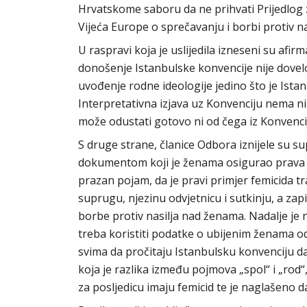
Hrvatskome saboru da ne prihvati Prijedlog
Vijeća Europe o sprečavanju i borbi protiv nas
U raspravi koja je uslijedila izneseni su af
donošenje Istanbulske konvencije nije dovelo 
uvođenje rodne ideologije jedino što je Istan
Interpretativna izjava uz Konvenciju nema ni
može odustati gotovo ni od čega iz Konvenci
S druge strane, članice Odbora iznijele su 
dokumentom koji je ženama osigurao prava od
prazan pojam, da je pravi primjer femicida t
suprugu, njezinu odvjetnicu i sutkinju, a za
borbe protiv nasilja nad ženama. Nadalje je n
treba koristiti podatke o ubijenim ženama o
svima da pročitaju Istanbulsku konvenciju da 
koja je razlika između pojmova „spol“ i „rod“
za posljedicu imaju femicid te je naglašeno d