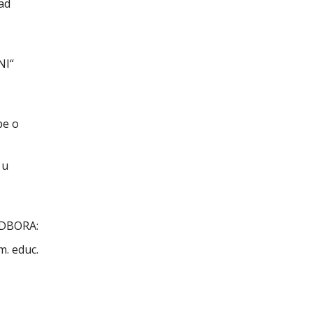
nad
NI“
pe o
 u
DBORA:
m. educ.