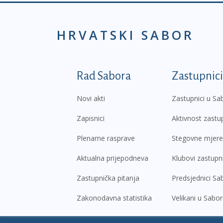
HRVATSKI SABOR
Podnožje prvi izborni
Rad Sabora
Zastupnici
Novi akti
Zastupnici u Sa
Zapisnici
Aktivnost zastu
Plenarne rasprave
Stegovne mjere
Aktualna prijepodneva
Klubovi zastupn
Zastupnička pitanja
Predsjednici Sa
Zakonodavna statistika
Velikani u Sabo