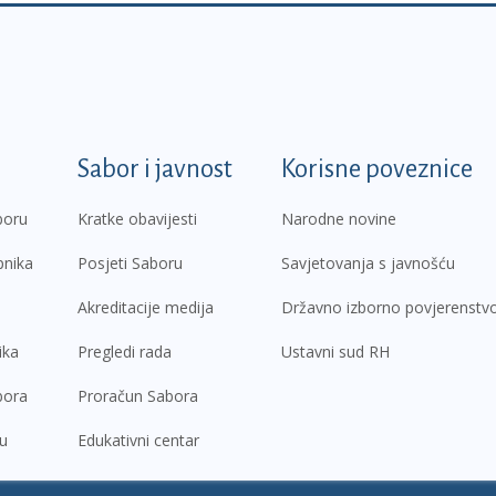
k
Sabor i javnost
Korisne poveznice
boru
Kratke obavijesti
Narodne novine
pnika
Posjeti Saboru
Savjetovanja s javnošću
Akreditacije medija
Državno izborno povjerenstv
ika
Pregledi rada
Ustavni sud RH
bora
Proračun Sabora
ru
Edukativni centar