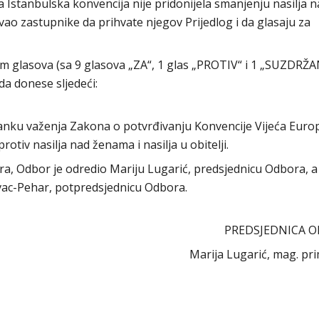
a Istanbulska konvencija nije pridonijela smanjenju nasilja 
vao zastupnike da prihvate njegov Prijedlog i da glasaju za
 glasova (sa 9 glasova „ZA“, 1 glas „PROTIV“ i 1 „SUZDRŽA
da donese sljedeći:
anku važenja Zakona o potvrđivanju Konvencije Vijeća Euro
rotiv nasilja nad ženama i nasilja u obitelji.
ora, Odbor je odredio Mariju Lugarić, predsjednicu Odbora, a
vac-Pehar, potpredsjednicu Odbora.
PREDSJEDNICA O
Marija Lugarić, mag. pri