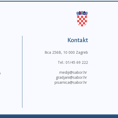
Kontakt
Ilica 256B, 10 000 Zagreb
Tel.:
01/45 69 222
mediji@sabor.hr
o
gradjani@sabor.hr
pisarnica@sabor.hr