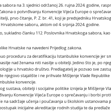
abora na 3. sjednici održanoj 26. rujna 2024. godine, raspr
Zakona o potvrđivanju Konvencije Vijeća Europe o sprečavan
telji, prvo čitanje, P. Z. br. 41, koji je predsjedniku Hrvatsko
u Hrvatskome saboru, aktom od 4. srpnja 2024. godine.
io, sukladno članku 112. Poslovnika Hrvatskoga sabora, kao
like Hrvatske na navedeni Prijedlog zakona.
uo proceduru za deratifikaciju Istanbulske konvencije jer s
nasilje nad ženama niti nasilje u obitelji. Jedino što je, po n
ologije u hrvatsko društvo. Predlagatelj je pozvao sve zastu
 njegovo stajalište i ne prihvate Mišljenje Vlade Republike
anbulske konvencije.
sustava, obitelji i socijalne politike iznijela je Mišljenje Vl
ivanju Konvencije Vijeća Europe o sprečavanju i borbi proti
tječe na sadržaje učenja i poučavanja u školskim ustanovama 
stupak inicijalne akreditacije rodnih studija te da predlaže