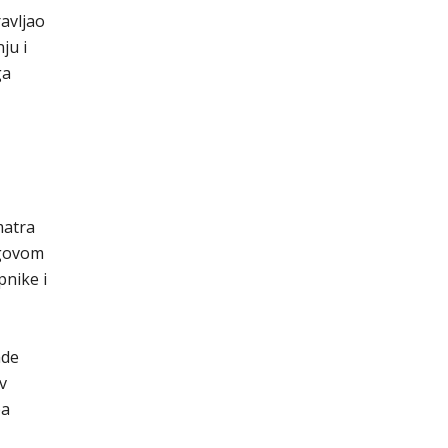
avljao
ju i
ga
matra
jegovom
pnike i
ade
v
pa