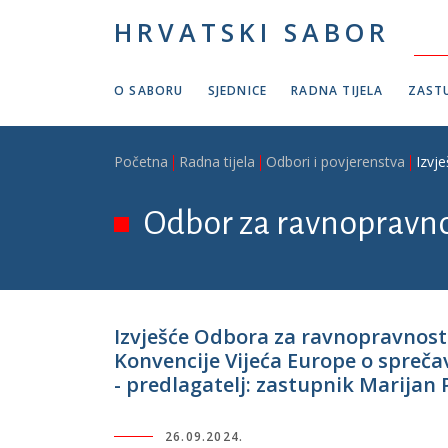
Skoči na glavni sadržaj
HRVATSKI SABOR
O SABORU
SJEDNICE
RADNA TIJELA
ZASTU
Breadcrumb
Početna
Radna tijela
Odbori i povjerenstva
Izvj
Odbor za ravnopravno
Izvješće Odbora za ravnopravnost
Konvencije Vijeća Europe o sprečava
- predlagatelj: zastupnik Marijan 
26.09.2024.