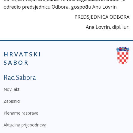
odredio predsjednicu Odbora, gospođu Anu Lovrin.
PREDSJEDNICA ODBORA
Ana Lovrin, dipl. iur.
HRVATSKI
SABOR
Podnožje prvi izbornik
Rad Sabora
Novi akti
Zapisnici
Plenarne rasprave
Aktualna prijepodneva