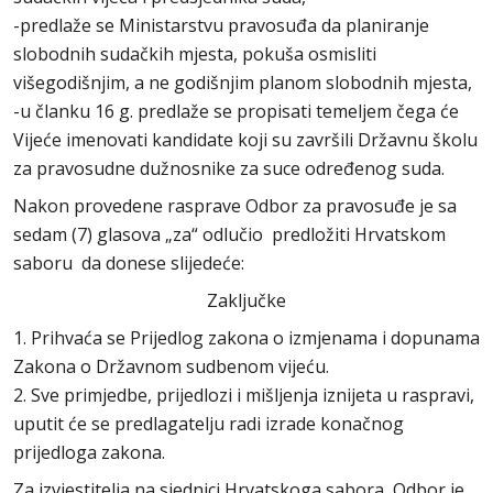
-predlaže se Ministarstvu pravosuđa da planiranje
slobodnih sudačkih mjesta, pokuša osmisliti
višegodišnjim, a ne godišnjim planom slobodnih mjesta,
-u članku 16 g. predlaže se propisati temeljem čega će
Vijeće imenovati kandidate koji su završili Državnu školu
za pravosudne dužnosnike za suce određenog suda.
Nakon provedene rasprave Odbor za pravosuđe je sa
sedam (7) glasova „za“ odlučio predložiti Hrvatskom
saboru da donese slijedeće:
Zaključke
1. Prihvaća se Prijedlog zakona o izmjenama i dopunama
Zakona o Državnom sudbenom vijeću.
2. Sve primjedbe, prijedlozi i mišljenja iznijeta u raspravi,
uputit će se predlagatelju radi izrade konačnog
prijedloga zakona.
Za izvjestitelja na sjednici Hrvatskoga sabora, Odbor je