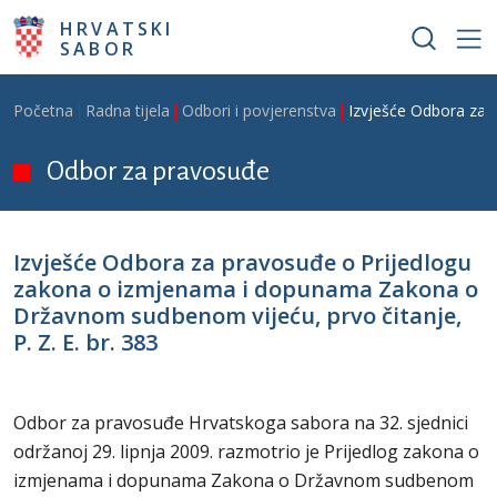
Skoči na glavni sadržaj
HRVATSKI
SABOR
Breadcrumb
Početna
Radna tijela
Odbori i povjerenstva
Izvješće Odbora za 
Odbor za pravosuđe
Izvješće Odbora za pravosuđe o Prijedlogu
zakona o izmjenama i dopunama Zakona o
Državnom sudbenom vijeću, prvo čitanje,
P. Z. E. br. 383
Odbor za pravosuđe Hrvatskoga sabora na 32. sjednici
održanoj 29. lipnja 2009. razmotrio je Prijedlog zakona o
izmjenama i dopunama Zakona o Državnom sudbenom