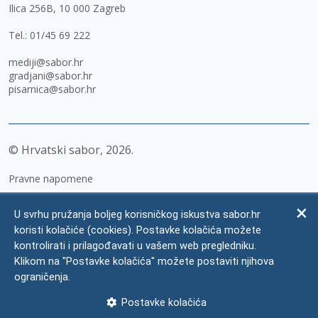
Ilica 256B, 10 000 Zagreb
Tel.:
01/45 69 222
mediji@sabor.hr
gradjani@sabor.hr
pisarnica@sabor.hr
© Hrvatski sabor,
2026
Pravne napomene
Izjava o pristupačnosti
U svrhu pružanja boljeg korisničkog iskustva sabor.hr
Zaštita osobnih podataka
koristi kolačiće (cookies). Postavke kolačića možete
kontrolirati i prilagođavati u vašem web pregledniku.
Impressum
Klikom na "Postavke kolačića" možete postaviti njihova
Česta pitanja
ograničenja.
Kontakti
Postavke kolačića