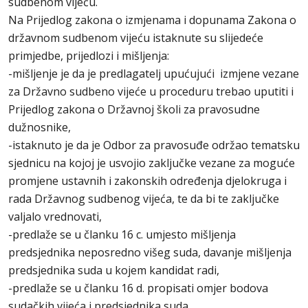
sudbenom vijeću.
Na Prijedlog zakona o izmjenama i dopunama Zakona o
državnom sudbenom vijeću istaknute su slijedeće
primjedbe, prijedlozi i mišljenja:
-mišljenje je da je predlagatelj upućujući izmjene vezane
za Državno sudbeno vijeće u proceduru trebao uputiti i
Prijedlog zakona o Državnoj školi za pravosudne
dužnosnike,
-istaknuto je da je Odbor za pravosuđe održao tematsku
sjednicu na kojoj je usvojio zaključke vezane za moguće
promjene ustavnih i zakonskih određenja djelokruga i
rada Državnog sudbenog vijeća, te da bi te zaključke
valjalo vrednovati,
-predlaže se u članku 16 c. umjesto mišljenja
predsjednika neposredno višeg suda, davanje mišljenja
predsjednika suda u kojem kandidat radi,
-predlaže se u članku 16 d. propisati omjer bodova
sudačkih vijeća i predsjednika suda,