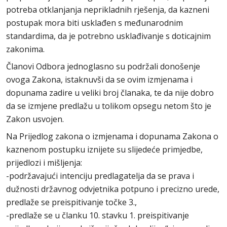
potreba otklanjanja neprikladnih rješenja, da kazneni
postupak mora biti usklađen s međunarodnim
standardima, da je potrebno usklađivanje s doticajnim
zakonima.
Članovi Odbora jednoglasno su podržali donošenje
ovoga Zakona, istaknuvši da se ovim izmjenama i
dopunama zadire u veliki broj članaka, te da nije dobro
da se izmjene predlažu u tolikom opsegu netom što je
Zakon usvojen.
Na Prijedlog zakona o izmjenama i dopunama Zakona o
kaznenom postupku iznijete su slijedeće primjedbe,
prijedlozi i mišljenja:
-podržavajući intenciju predlagatelja da se prava i
dužnosti državnog odvjetnika potpuno i precizno urede,
predlaže se preispitivanje točke 3.,
-predlaže se u članku 10. stavku 1. preispitivanje