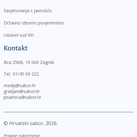
Savjetovanja s javnošću
Državno izborno povjerenstvo
Ustavni sud RH
Kontakt
Ilica 256B, 10 000 Zagreb
Tel.:
01/45 69 222
mediji@sabor.hr
gradjani@sabor.hr
pisarnica@sabor.hr
© Hrvatski sabor,
2026
Pravne napomene