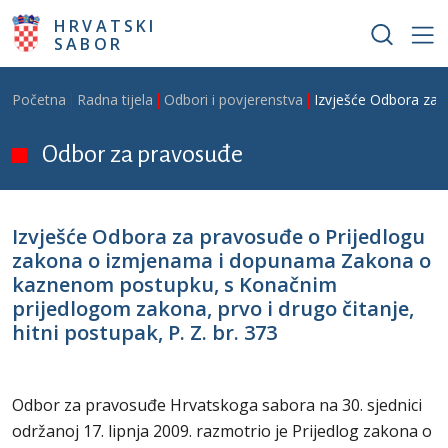
Skoči na glavni sadržaj
HRVATSKI
SABOR
Breadcrumb
Početna
Radna tijela
Odbori i povjerenstva
Izvješće Odbora za 
Odbor za pravosuđe
Izvješće Odbora za pravosuđe o Prijedlogu
zakona o izmjenama i dopunama Zakona o
kaznenom postupku, s Konačnim
prijedlogom zakona, prvo i drugo čitanje,
hitni postupak, P. Z. br. 373
Odbor za pravosuđe Hrvatskoga sabora na 30. sjednici
održanoj 17. lipnja 2009. razmotrio je Prijedlog zakona o