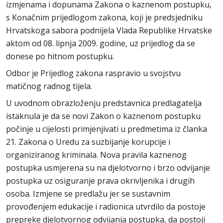
izmjenama i dopunama Zakona o kaznenom postupku,
s Konačnim prijedlogom zakona, koji je predsjedniku
Hrvatskoga sabora podnijela Vlada Republike Hrvatske
aktom od 08. lipnja 2009. godine, uz prijedlog da se
donese po hitnom postupku.
Odbor je Prijedlog zakona raspravio u svojstvu
matičnog radnog tijela.
U uvodnom obrazloženju predstavnica predlagatelja
istaknula je da se novi Zakon o kaznenom postupku
počinje u cijelosti primjenjivati u predmetima iz članka
21. Zakona o Uredu za suzbijanje korupcije i
organiziranog kriminala. Nova pravila kaznenog
postupka usmjerena su na djelotvorno i brzo odvijanje
postupka uz osiguranje prava okrivljenika i drugih
osoba. Izmjene se predlažu jer se sustavnim
provođenjem edukacije i radionica utvrdilo da postoje
prepreke djelotvornog odvijanja postupka, da postoji