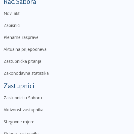
Podnožje prvi izbornik
Rad Sabora
Novi akti
Zapisnici
Plenarne rasprave
Aktualna prijepodneva
Zastupnička pitanja
Zakonodavna statistika
Zastupnici
Zastupnici u Saboru
Aktivnost zastupnika
Stegovne mjere
Klubovi zastupnika