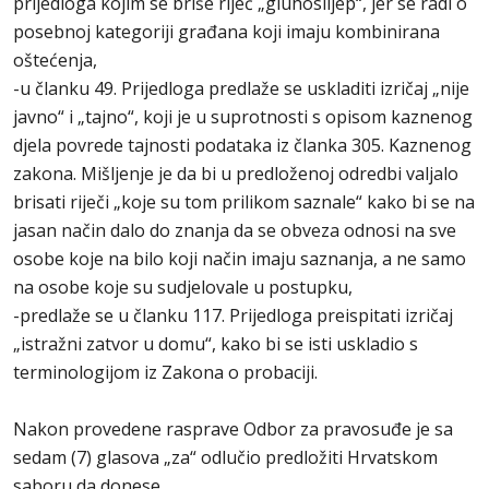
prijedloga kojim se briše riječ „gluhoslijep“, jer se radi o
posebnoj kategoriji građana koji imaju kombinirana
oštećenja,
-u članku 49. Prijedloga predlaže se uskladiti izričaj „nije
javno“ i „tajno“, koji je u suprotnosti s opisom kaznenog
djela povrede tajnosti podataka iz članka 305. Kaznenog
zakona. Mišljenje je da bi u predloženoj odredbi valjalo
brisati riječi „koje su tom prilikom saznale“ kako bi se na
jasan način dalo do znanja da se obveza odnosi na sve
osobe koje na bilo koji način imaju saznanja, a ne samo
na osobe koje su sudjelovale u postupku,
-predlaže se u članku 117. Prijedloga preispitati izričaj
„istražni zatvor u domu“, kako bi se isti uskladio s
terminologijom iz Zakona o probaciji.
Nakon provedene rasprave Odbor za pravosuđe je sa
sedam (7) glasova „za“ odlučio predložiti Hrvatskom
saboru da donese