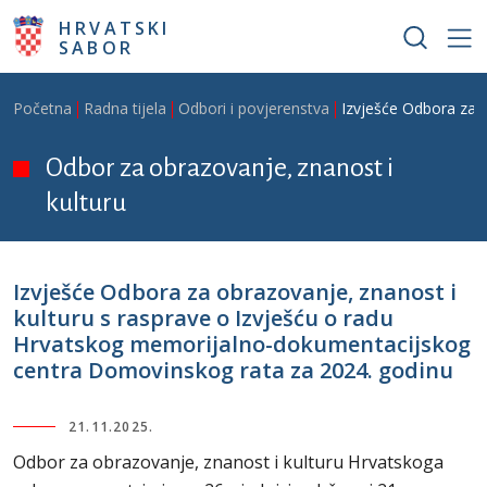
Skoči na glavni sadržaj
HRVATSKI
SABOR
Breadcrumb
Početna
Radna tijela
Odbori i povjerenstva
Izvješće Odbora za 
Odbor za obrazovanje, znanost i
kulturu
Izvješće Odbora za obrazovanje, znanost i
kulturu s rasprave o Izvješću o radu
Hrvatskog memorijalno-dokumentacijskog
centra Domovinskog rata za 2024. godinu
21.11.2025.
Odbor za obrazovanje, znanost i kulturu Hrvatskoga