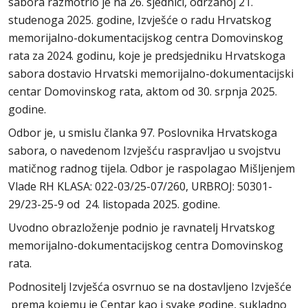
sabora razmotrio je na 26. sjednici, održanoj 21.
studenoga 2025. godine, Izvješće o radu Hrvatskog
memorijalno-dokumentacijskog centra Domovinskog
rata za 2024. godinu, koje je predsjedniku Hrvatskoga
sabora dostavio Hrvatski memorijalno-dokumentacijski
centar Domovinskog rata, aktom od 30. srpnja 2025.
godine.
Odbor je, u smislu članka 97. Poslovnika Hrvatskoga
sabora, o navedenom Izvješću raspravljao u svojstvu
matičnog radnog tijela. Odbor je raspolagao Mišljenjem
Vlade RH KLASA: 022-03/25-07/260, URBROJ: 50301-
29/23-25-9 od 24. listopada 2025. godine.
Uvodno obrazloženje podnio je ravnatelj Hrvatskog
memorijalno-dokumentacijskog centra Domovinskog
rata.
Podnositelj Izvješća osvrnuo se na dostavljeno Izvješće
prema kojemu je Centar kao i svake godine, sukladno