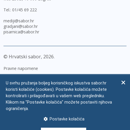
Tel.:
01/45 69 222
mediji@sabor.hr
gradjani@sabor.hr
pisarnica@sabor.hr
© Hrvatski sabor,
2026
Pravne napomene
Izjava o pristupačnosti
U svrhu pružanja boljeg korisničkog iskustva sabor.hr
Zaštita osobnih podataka
koristi kolačiće (cookies). Postavke kolačića možete
kontrolirati i prilagođavati u vašem web pregledniku.
Impressum
Klikom na "Postavke kolačića" možete postaviti njihova
Česta pitanja
ograničenja.
Kontakti
Postavke kolačića
Mapa weba