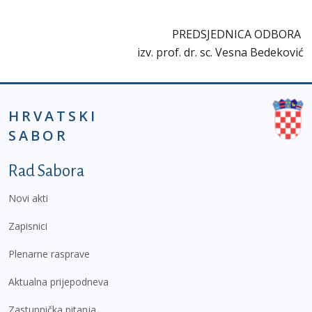
PREDSJEDNICA ODBORA
izv. prof. dr. sc. Vesna Bedeković
HRVATSKI
SABOR
Podnožje prvi izbornik
Rad Sabora
Novi akti
Zapisnici
Plenarne rasprave
Aktualna prijepodneva
Zastupnička pitanja