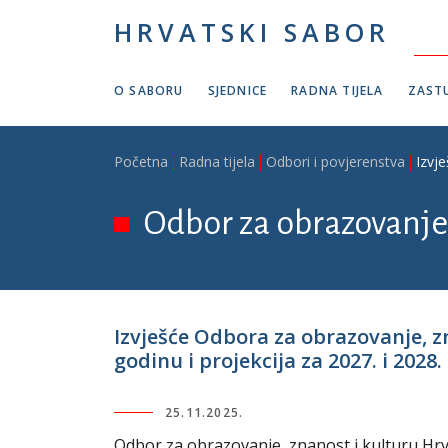
Skoči na glavni sadržaj
HRVATSKI SABOR
O SABORU
SJEDNICE
RADNA TIJELA
ZASTU
Breadcrumb
Početna
Radna tijela
Odbori i povjerenstva
Izvj
Odbor za obrazovanje,
Izvješće Odbora za obrazovanje, z
godinu i projekcija za 2027. i 2028
25.11.2025.
Odbor za obrazovanje, znanost i kulturu Hrv