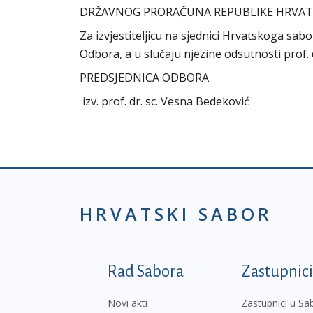
DRŽAVNOG PRORAČUNA REPUBLIKE HRVATSKE 
Za izvjestiteljicu na sjednici Hrvatskoga sabo
Odbora, a u slučaju njezine odsutnosti prof.
PREDSJEDNICA ODBORA
izv. prof. dr. sc. Vesna Bedeković
HRVATSKI SABOR
Podnožje prvi izborni
Rad Sabora
Zastupnici
Novi akti
Zastupnici u Sa