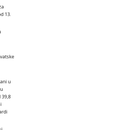
za
d 13.
u
rvatske
ani u
 u
 39,8
i
ardi
si