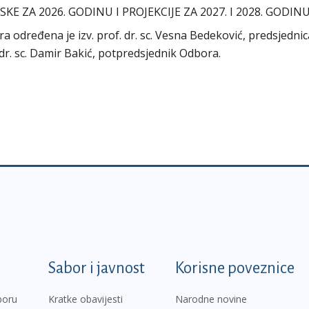
ZA 2026. GODINU I PROJEKCIJE ZA 2027. I 2028. GODIN
ra određena je izv. prof. dr. sc. Vesna Bedeković, predsjednic
 dr. sc. Damir Bakić, potpredsjednik Odbora.
k
Sabor i javnost
Korisne poveznice
boru
Kratke obavijesti
Narodne novine