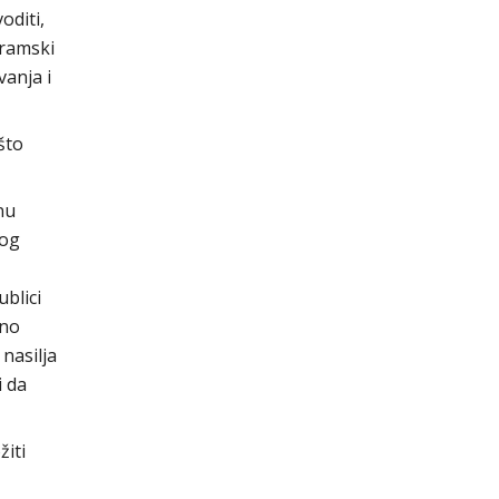
oditi,
gramski
vanja i
što
nu
bog
blici
bno
nasilja
i da
iti