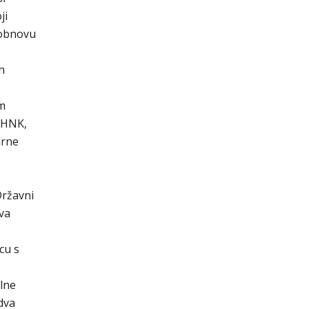
ji
a obnovu
h
om
a HNK,
urne
Državni
va
cu s
lne
dva