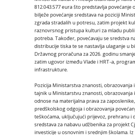
812.043.577 eura što predstavlja povećanje od
bilježe povećanje sredstava na poziciji Minis
zgrada stradalih u potresu, zatim projekt kul
raznovrsnog pristupa kulturi za mladu publik
potreba. Također, povećavaju se sredstva na
distribucije tiska te se nastavlja ulaganje u
Državnog proračuna za 2026. godinu smanjenj
zatim ugovor između Vlade i HRT-a, programi
infrastrukture.
Pozicija Ministarstva znanosti, obrazovanja i
tajnik u Ministarstvu znanosti, obrazovanja 
odnose na materijalna prava za zaposlenike, a 
predškolskog odgoja i obrazovanja povećanja
teškoćama, uključujući prijevoz, prehranu i 
sredstava za nabavu udžbenika za projekt Cj
investicije u osnovnim i srednjim školama. I