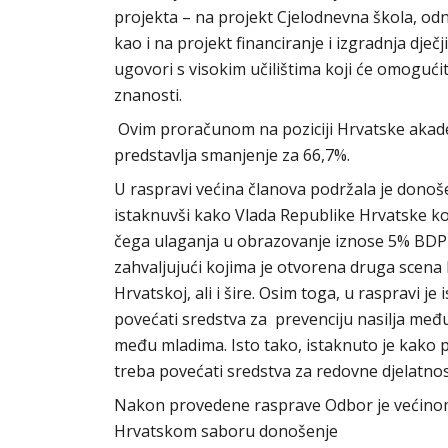
projekta – na projekt Cjelodnevna škola, od
kao i na projekt financiranje i izgradnja dje
ugovori s visokim učilištima koji će omogući
znanosti.
Ovim proračunom na poziciji Hrvatske akadem
predstavlja smanjenje za 66,7%.
U raspravi većina članova podržala je dono
istaknuvši kako Vlada Republike Hrvatske k
čega ulaganja u obrazovanje iznose 5% BDP-a.
zahvaljujući kojima je otvorena druga scena 
Hrvatskoj, ali i šire. Osim toga, u raspravi 
povećati sredstva za prevenciju nasilja među
među mladima. Isto tako, istaknuto je kako 
treba povećati sredstva za redovne djelatnos
Nakon provedene rasprave Odbor je većinom g
Hrvatskom saboru donošenje