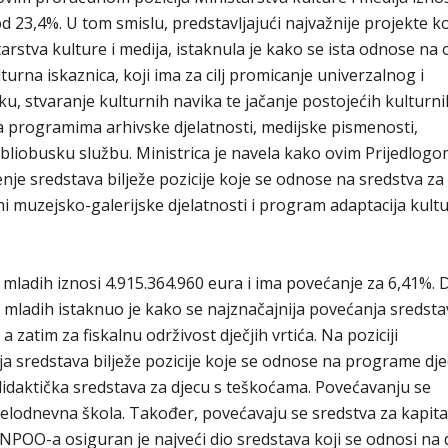
 23,4%. U tom smislu, predstavljajući najvažnije projekte ko
tarstva kulture i medija, istaknula je kako se ista odnose n
turna iskaznica, koji ima za cilj promicanje univerzalnog i
u, stvaranje kulturnih navika te jačanje postojećih kulturni
 programima arhivske djelatnosti, medijske pismenosti,
 bibliobusku službu. Ministrica je navela kako ovim Prijedlog
e sredstava bilježe pozicije koje se odnose na sredstva z
 muzejsko-galerijske djelatnosti i program adaptacija kult
 mladih iznosi 4.915.364.960 eura i ima povećanje za 6,41%. 
i mladih istaknuo je kako se najznačajnija povećanja sredsta
zatim za fiskalnu održivost dječjih vrtića. Na poziciji
 sredstava bilježe pozicije koje se odnose na programe dje
didaktička sredstava za djecu s teškoćama. Povećavanju se
elodnevna škola. Također, povećavaju se sredstva za kapita
z NPOO-a osiguran je najveći dio sredstava koji se odnosi na 