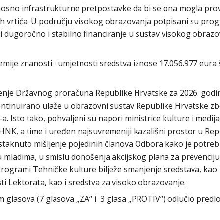
nosno infrastrukturne pretpostavke da bi se ona mogla prov
čjih vrtića. U području visokog obrazovanja potpisani su pro
ti dugoročno i stabilno financiranje u sustav visokog obrazo
ije znanosti i umjetnosti sredstva iznose 17.056.977 eura 
šenje Državnog proračuna Republike Hrvatske za 2026. godi
ontinuirano ulaže u obrazovni sustav Republike Hrvatske z
 Isto tako, pohvaljeni su napori ministrice kulture i medija
HNK, a time i uređen najsuvremeniji kazališni prostor u Repu
je istaknuto mišljenje pojedinih članova Odbora kako je potre
 mladima, u smislu donošenja akcijskog plana za prevenciju 
programi Tehničke kulture bilježe smanjenje sredstava, kao 
ti Lektorata, kao i sredstva za visoko obrazovanje.
lasova (7 glasova „ZA“ i 3 glasa „PROTIV“) odlučio predlož