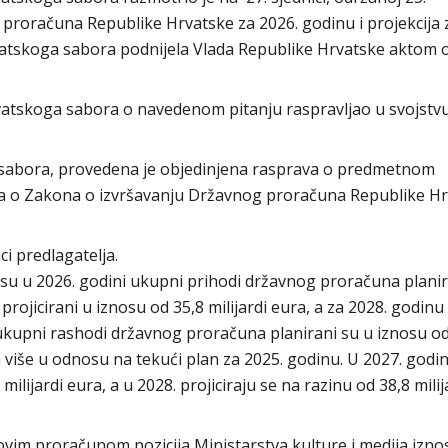
proračuna Republike Hrvatske za 2026. godinu i projekcija 
rvatskoga sabora podnijela Vlada Republike Hrvatske aktom o
rvatskoga sabora o navedenom pitanju raspravljao u svojstv
 sabora, provedena je objedinjena rasprava o predmetnom
a o Zakona o izvršavanju Državnog proračuna Republike H
ci predlagatelja.
 su u 2026. godini ukupni prihodi državnog proračuna planir
 projicirani u iznosu od 35,8 milijardi eura, a za 2028. godinu
i ukupni rashodi državnog proračuna planirani su u iznosu od
ura više u odnosu na tekući plan za 2025. godinu. U 2027. godin
ilijardi eura, a u 2028. projiciraju se na razinu od 38,8 milij
 ovim proračunom pozicija Ministarstva kulture i medija izno