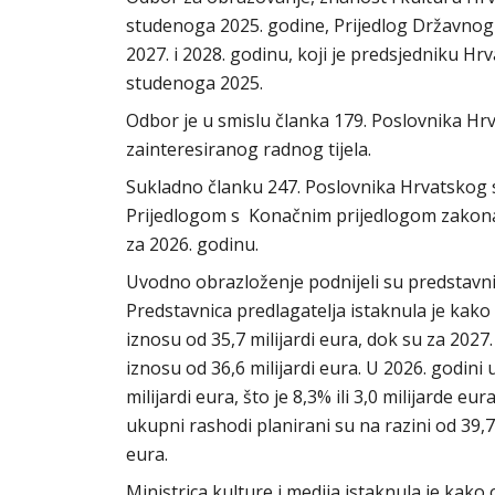
studenoga 2025. godine, Prijedlog Državnog 
2027. i 2028. godinu, koji je predsjedniku H
studenoga 2025.
Odbor je u smislu članka 179. Poslovnika H
zainteresiranog radnog tijela.
Sukladno članku 247. Poslovnika Hrvatskog
Prijedlogom s Konačnim prijedlogom zakon
za 2026. godinu.
Uvodno obrazloženje podnijeli su predstavni
Predstavnica predlagatelja istaknula je kako
iznosu od 35,7 milijardi eura, dok su za 2027.
iznosu od 36,6 milijardi eura. U 2026. godin
milijardi eura, što je 8,3% ili 3,0 milijarde e
ukupni rashodi planirani su na razini od 39,7 m
eura.
Ministrica kulture i medija istaknula je kako