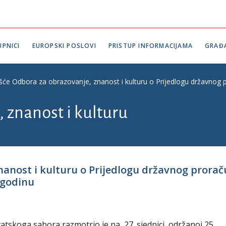
PNICI
EUROPSKI POSLOVI
PRISTUP INFORMACIJAMA
GRAĐ
ešće Odbora za obrazovanje, znanost i kulturu o Prijedlogu državnog p
 znanost i kulturu
nanost i kulturu o Prijedlogu državnog prora
. godinu
atskoga sabora razmotrio je na 27. sjednici, održanoj 25.