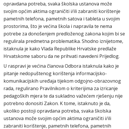
opravdana potreba, svaka školska ustanova može
svojim općim aktima ograničiti i/ili zabraniti korištenje
pametnih telefona, pametnih satova i tableta u svojim
prostorima, što je većina škola i napravila te nema
potrebe za donošenjem predloženog zakona kojim bi se
regulirala predmetna problematika. Shodno iznijetome,
istaknula je kako Vlada Republike Hrvatske predlaže
Hrvatskome saboru da ne prihvati navedeni Prijedlog.
U raspravi je većina članova Odbora istaknula kako je
pitanje nedopuštenog korištenja informacijsko-
komunikacijskih uređaja tijekom odgojno-obrazovnog
rada, regulirano Pravilnikom o kriterijima za izricanje
pedagoških mjera te da sukladno važećem rješenju nije
potrebno donositi Zakon. K tome, istaknuto je da,
ukoliko postoji opravdana potreba, svaka školska
ustanova može svojim općim aktima ograničiti i/ili
zabraniti korištenje, pametnih telefona, pametnih