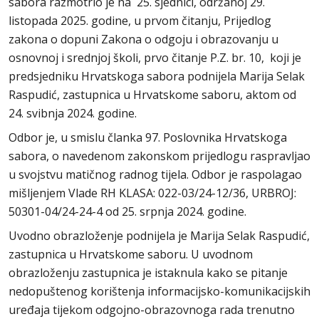
sabora razmotrio je na 25. sjednici, održanoj 29.
listopada 2025. godine, u prvom čitanju, Prijedlog
zakona o dopuni Zakona o odgoju i obrazovanju u
osnovnoj i srednjoj školi, prvo čitanje P.Z. br. 10, koji je
predsjedniku Hrvatskoga sabora podnijela Marija Selak
Raspudić, zastupnica u Hrvatskome saboru, aktom od
24. svibnja 2024. godine.
Odbor je, u smislu članka 97. Poslovnika Hrvatskoga
sabora, o navedenom zakonskom prijedlogu raspravljao
u svojstvu matičnog radnog tijela. Odbor je raspolagao
mišljenjem Vlade RH KLASA: 022-03/24-12/36, URBROJ:
50301-04/24-24-4 od 25. srpnja 2024. godine.
Uvodno obrazloženje podnijela je Marija Selak Raspudić,
zastupnica u Hrvatskome saboru. U uvodnom
obrazloženju zastupnica je istaknula kako se pitanje
nedopuštenog korištenja informacijsko-komunikacijskih
uređaja tijekom odgojno-obrazovnoga rada trenutno