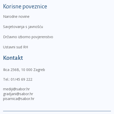
Korisne poveznice
Narodne novine
Savjetovanja s javnošću
Državno izborno povjerenstvo
Ustavni sud RH
Kontakt
Ilica 256B, 10 000 Zagreb
Tel.:
01/45 69 222
mediji@sabor.hr
gradjani@sabor.hr
pisarnica@sabor.hr