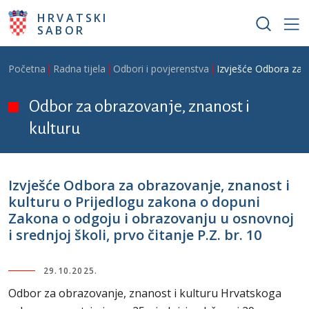
Skoči na glavni sadržaj
HRVATSKI
SABOR
Breadcrumb
Početna
Radna tijela
Odbori i povjerenstva
Izvješće Odbora za o
Odbor za obrazovanje, znanost i
kulturu
Izvješće Odbora za obrazovanje, znanost i
kulturu o Prijedlogu zakona o dopuni
Zakona o odgoju i obrazovanju u osnovnoj
i srednjoj školi, prvo čitanje P.Z. br. 10
29.10.2025.
Odbor za obrazovanje, znanost i kulturu Hrvatskoga