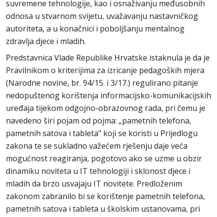
suvremene tehnologije, kao i osnaživanju međusobnih
odnosa u stvarnom svijetu, uvažavanju nastavničkog
autoriteta, a u konačnici i poboljšanju mentalnog
zdravlja djece i mladih.
Predstavnica Vlade Republike Hrvatske istaknula je da je
Pravilnikom o kriterijima za izricanje pedagoških mjera
(Narodne novine, br. 94/15. i 3/17.) regulirano pitanje
nedopuštenog korištenja informacijsko-komunikacijskih
uređaja tijekom odgojno-obrazovnog rada, pri čemu je
navedeno širi pojam od pojma: „pametnih telefona,
pametnih satova i tableta" koji se koristi u Prijedlogu
zakona te se sukladno važećem rješenju daje veća
mogućnost reagiranja, pogotovo ako se uzme u obzir
dinamiku noviteta u IT tehnologiji i sklonost djece i
mladih da brzo usvajaju IT novitete. Predloženim
zakonom zabranilo bi se korištenje pametnih telefona,
pametnih satova i tableta u školskim ustanovama, pri