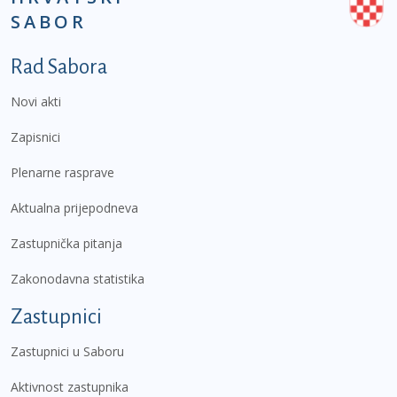
SABOR
Podnožje prvi izbornik
Rad Sabora
Novi akti
Zapisnici
Plenarne rasprave
Aktualna prijepodneva
Zastupnička pitanja
Zakonodavna statistika
Zastupnici
Zastupnici u Saboru
Aktivnost zastupnika