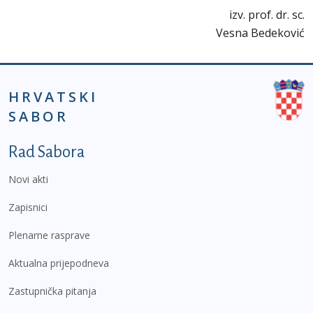
izv. prof. dr. sc.
Vesna Bedeković
HRVATSKI
SABOR
Podnožje prvi izbornik
Rad Sabora
Novi akti
Zapisnici
Plenarne rasprave
Aktualna prijepodneva
Zastupnička pitanja