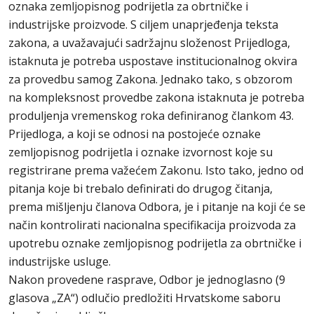
oznaka zemljopisnog podrijetla za obrtničke i
industrijske proizvode. S ciljem unaprjeđenja teksta
zakona, a uvažavajući sadržajnu složenost Prijedloga,
istaknuta je potreba uspostave institucionalnog okvira
za provedbu samog Zakona. Jednako tako, s obzorom
na kompleksnost provedbe zakona istaknuta je potreba
produljenja vremenskog roka definiranog člankom 43.
Prijedloga, a koji se odnosi na postojeće oznake
zemljopisnog podrijetla i oznake izvornost koje su
registrirane prema važećem Zakonu. Isto tako, jedno od
pitanja koje bi trebalo definirati do drugog čitanja,
prema mišljenju članova Odbora, je i pitanje na koji će se
način kontrolirati nacionalna specifikacija proizvoda za
upotrebu oznake zemljopisnog podrijetla za obrtničke i
industrijske usluge.
Nakon provedene rasprave, Odbor je jednoglasno (9
glasova „ZA“) odlučio predložiti Hrvatskome saboru