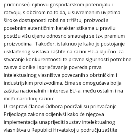
pridonoseći njihovu gospodarskom potencijalu i
razvoju, s obzirom na to da, u suvremenim uvjetima
široke dostupnosti robâ na tržištu, proizvodi s
posebnim autentičnim karakteristikama u pravilu
postižu višu cijenu odnosno smatraju se tzv. premium
proizvodima. Također, istaknuo je kako je postojanje
usklađenog sustava zaštite na razini EU-a ključno za
stvaranje konkurentnosti te pravne sigurnosti potrebne
za sve dionike i sprječavanje povreda prava
intelektualnog vlasništva povezanih s obrtničkim i
industrijskim proizvodima, čime se omogućava bolja
zaštita nacionalnih i interesa EU-a, među ostalim i na
međunarodnoj razini.c
U raspravi članovi Odbora podržali su prihvaćanje
Prijedloga zakona ocijenivši kako će njegova
implementacija unaprijediti sustav intelektualnog
vlasništva u Republici Hrvatskoj u području zaštite