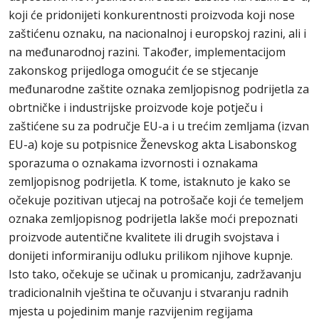
koji će pridonijeti konkurentnosti proizvoda koji nose
zaštićenu oznaku, na nacionalnoj i europskoj razini, ali i
na međunarodnoj razini. Također, implementacijom
zakonskog prijedloga omogućit će se stjecanje
međunarodne zaštite oznaka zemljopisnog podrijetla za
obrtničke i industrijske proizvode koje potječu i
zaštićene su za područje EU-a i u trećim zemljama (izvan
EU-a) koje su potpisnice Ženevskog akta Lisabonskog
sporazuma o oznakama izvornosti i oznakama
zemljopisnog podrijetla. K tome, istaknuto je kako se
očekuje pozitivan utjecaj na potrošače koji će temeljem
oznaka zemljopisnog podrijetla lakše moći prepoznati
proizvode autentične kvalitete ili drugih svojstava i
donijeti informiraniju odluku prilikom njihove kupnje.
Isto tako, očekuje se učinak u promicanju, zadržavanju
tradicionalnih vještina te očuvanju i stvaranju radnih
mjesta u pojedinim manje razvijenim regijama