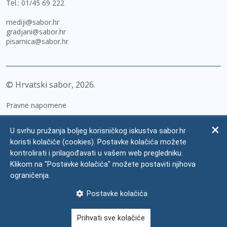
Tel.:
01/45 69 222
mediji@sabor.hr
gradjani@sabor.hr
pisarnica@sabor.hr
© Hrvatski sabor,
2026
Pravne napomene
Izjava o pristupačnosti
U svrhu pružanja boljeg korisničkog iskustva sabor.hr
Zaštita osobnih podataka
koristi kolačiće (cookies). Postavke kolačića možete
kontrolirati i prilagođavati u vašem web pregledniku.
Impressum
Klikom na "Postavke kolačića" možete postaviti njihova
Česta pitanja
ograničenja.
Kontakti
Postavke kolačića
Mapa weba
Prihvati sve kolačiće