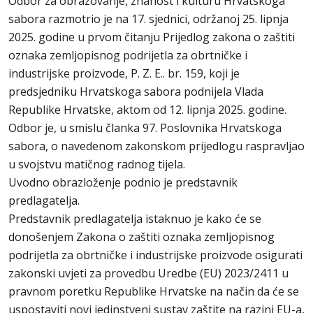
Odbor za obrazovanje, znanost i kulturu Hrvatskoga
sabora razmotrio je na 17. sjednici, održanoj 25. lipnja
2025. godine u prvom čitanju Prijedlog zakona o zaštiti
oznaka zemljopisnog podrijetla za obrtničke i
industrijske proizvode, P. Z. E.. br. 159, koji je
predsjedniku Hrvatskoga sabora podnijela Vlada
Republike Hrvatske, aktom od 12. lipnja 2025. godine.
Odbor je, u smislu članka 97. Poslovnika Hrvatskoga
sabora, o navedenom zakonskom prijedlogu raspravljao
u svojstvu matičnog radnog tijela.
Uvodno obrazloženje podnio je predstavnik
predlagatelja.
Predstavnik predlagatelja istaknuo je kako će se
donošenjem Zakona o zaštiti oznaka zemljopisnog
podrijetla za obrtničke i industrijske proizvode osigurati
zakonski uvjeti za provedbu Uredbe (EU) 2023/2411 u
pravnom poretku Republike Hrvatske na način da će se
uspostaviti novi jedinstveni sustav zaštite na razini EU-a,