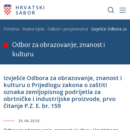
Skoči na glavni sadržaj
HRVATSKI
SABOR
Breadcrumb
Početna
Radna tijela
Odbori i povjerenstva
Izvješće Odbora za ob
Odbor za obrazovanje, znanost i
kulturu
Izvješće Odbora za obrazovanje, znanost i
kulturu o Prijedlogu zakona o zaštiti
oznaka zemljopisnog podrijetla za
obrtničke i industrijske proizvode, prvo
čitanje P.Z. E. br. 159
25.06.2025.