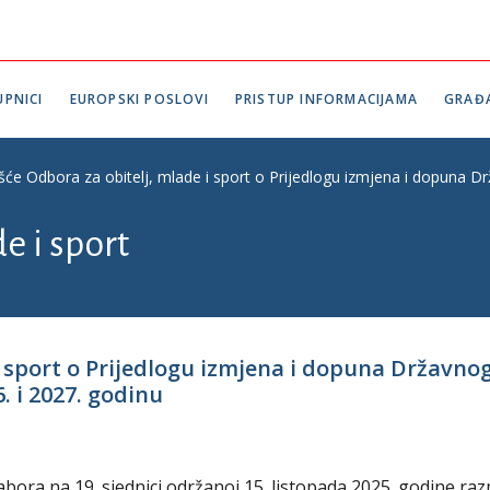
PNICI
EUROPSKI POSLOVI
PRISTUP INFORMACIJAMA
GRAĐ
ešće Odbora za obitelj, mlade i sport o Prijedlogu izmjena i dopuna D
e i sport
 i sport o Prijedlogu izmjena i dopuna Državn
6. i 2027. godinu
abora na 19. sjednici održanoj 15. listopada 2025. godine ra