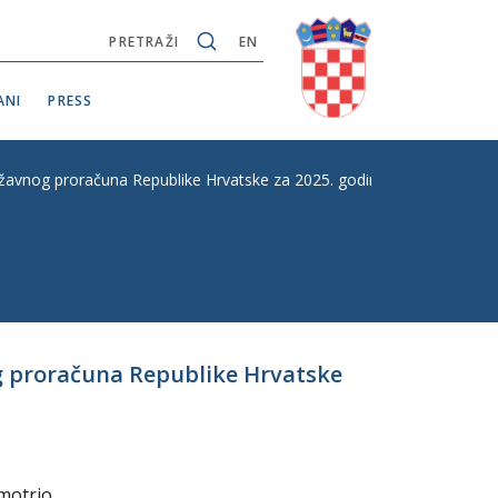
PRETRAŽI
EN
ANI
PRESS
ržavnog proračuna Republike Hrvatske za 2025. godinu i projekcija za 
og proračuna Republike Hrvatske
zmotrio