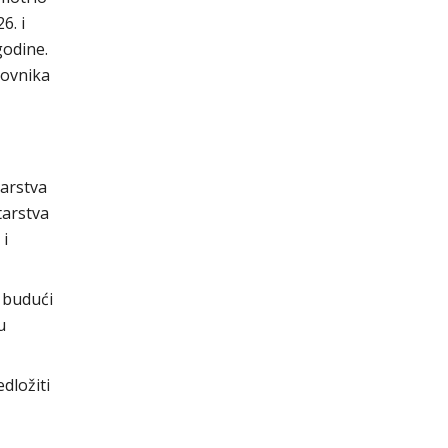
6. i
godine.
lovnika
arstva
tarstva
 i
, budući
u
dložiti