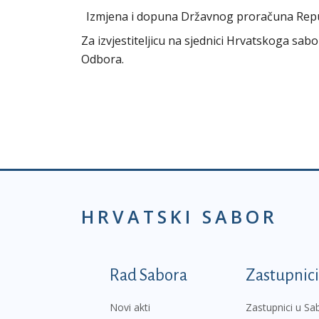
Izmjena i dopuna Državnog proračuna Republ
Za izvjestiteljicu na sjednici Hrvatskoga sab
Odbora.
HRVATSKI SABOR
Podnožje prvi izborni
Rad Sabora
Zastupnici
Novi akti
Zastupnici u Sa