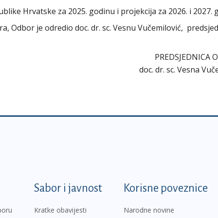
ike Hrvatske za 2025. godinu i projekcija za 2026. i 2027. 
ora, Odbor je odredio doc. dr. sc. Vesnu Vučemilović, predsje
PREDSJEDNICA 
doc. dr. sc. Vesna Vuč
k
Sabor i javnost
Korisne poveznice
boru
Kratke obavijesti
Narodne novine