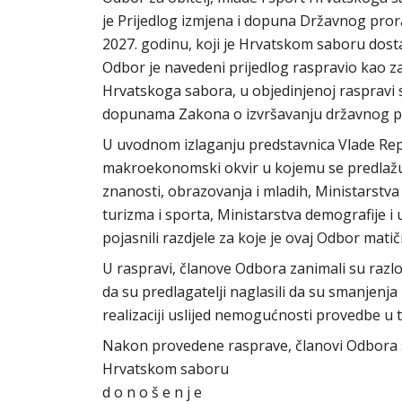
je Prijedlog izmjena i dopuna Državnog prora
2027. godinu, koji je Hrvatskom saboru dosta
Odbor je navedeni prijedlog raspravio kao za
Hrvatskoga sabora, u objedinjenoj raspravi
dopunama Zakona o izvršavanju državnog pro
U uvodnom izlaganju predstavnica Vlade Repub
makroekonomski okvir u kojemu se predlažu
znanosti, obrazovanja i mladih, Ministarstva r
turizma i sporta, Ministarstva demografije i u
pojasnili razdjele za koje je ovaj Odbor mat
U raspravi, članove Odbora zanimali su razlozi
da su predlagatelji naglasili da su smanje
realizaciji uslijed nemogućnosti provedbe u 
Nakon provedene rasprave, članovi Odbora su 
Hrvatskom
d o n o š e n j e