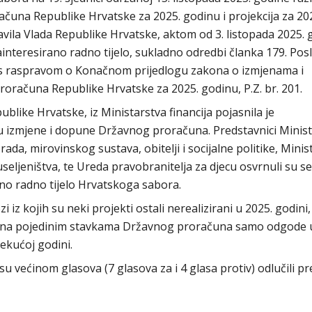
čuna Republike Hrvatske za 2025. godinu i projekcija za 202
vila Vlada Republike Hrvatske, aktom od 3. listopada 2025. 
interesirano radno tijelo, sukladno odredbi članka 179. Pos
 s raspravom o Konačnom prijedlogu zakona o izmjenama i
računa Republike Hrvatske za 2025. godinu, P.Z. br. 201.
like Hrvatske, iz Ministarstva financija pojasnila je
 izmjene i dopune Državnog proračuna. Predstavnici Minist
ada, mirovinskog sustava, obitelji i socijalne politike, Minis
seljeništva, te Ureda pravobranitelja za djecu osvrnuli su se
ično radno tijelo Hrvatskoga sabora.
 iz kojih su neki projekti ostali nerealizirani u 2025. godini
nja na pojedinim stavkama Državnog proračuna samo odgode 
tekućoj godini.
većinom glasova (7 glasova za i 4 glasa protiv) odlučili pre
 saboru