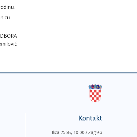
godinu.
dnicu
ODBORA
emilović
Kontakt
Ilica 256B, 10 000 Zagreb