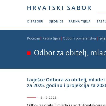
Skoči na glavni sadržaj
HRVATSKI SABOR
O SABORU
SJEDNICE
RADNA TIJELA
ZASTU
Breadcrumb
Početna
Radna tijela
Odbori i povjerenstva
Izvj
Odbor za obitelj, mlad
Izvješće Odbora za obitelj, mlade
za 2025. godinu i projekcija za 202
15.10.2025.
Odbor za obitelj, mlade i sport Hrvatskoga s