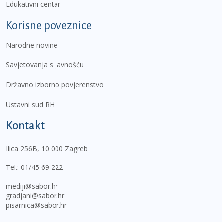
Edukativni centar
Korisne poveznice
Narodne novine
Savjetovanja s javnošću
Državno izborno povjerenstvo
Ustavni sud RH
Kontakt
Ilica 256B, 10 000 Zagreb
Tel.:
01/45 69 222
mediji@sabor.hr
gradjani@sabor.hr
pisarnica@sabor.hr