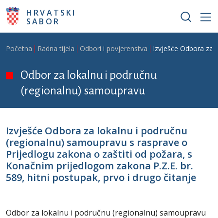
Skoči na glavni sadržaj
HRVATSKI
SABOR
Breadcrumb
Početna
Radna tijela
Odbori i povjerenstva
Izvješće Odbora za l
Odbor za lokalnu i područnu
(regionalnu) samoupravu
Izvješće Odbora za lokalnu i područnu
(regionalnu) samoupravu s rasprave o
Prijedlogu zakona o zaštiti od požara, s
Konačnim prijedlogom zakona P.Z.E. br.
589, hitni postupak, prvo i drugo čitanje
Odbor za lokalnu i područnu (regionalnu) samoupravu