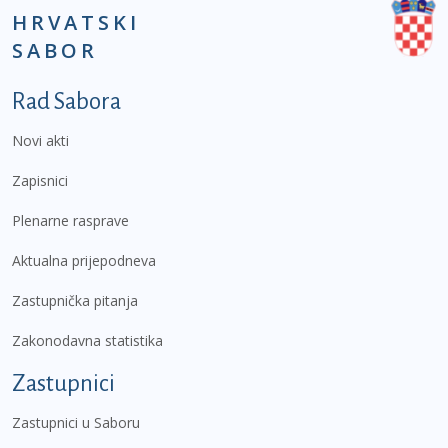
HRVATSKI
SABOR
Podnožje prvi izbornik
Rad Sabora
Novi akti
Zapisnici
Plenarne rasprave
Aktualna prijepodneva
Zastupnička pitanja
Zakonodavna statistika
Zastupnici
Zastupnici u Saboru