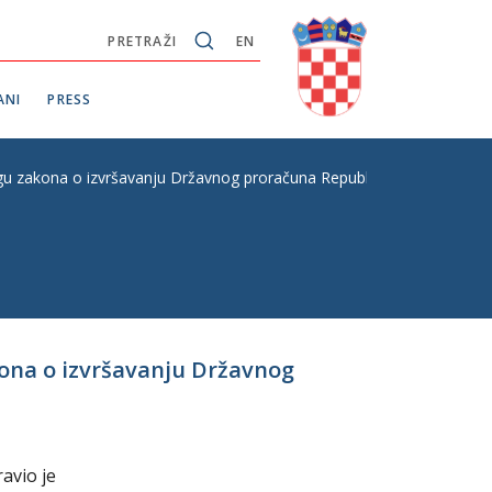
PRETRAŽI
EN
ANI
PRESS
u zakona o izvršavanju Državnog proračuna Republike Hrvatske za 20
kona o izvršavanju Državnog
avio je