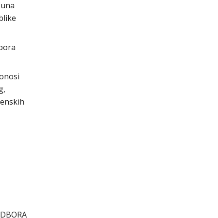
čuna
blike
abora
donosi
g,
jenskih
ODBORA