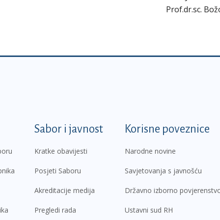
Prof.dr.sc. Bož
k
Sabor i javnost
Korisne poveznice
boru
Kratke obavijesti
Narodne novine
pnika
Posjeti Saboru
Savjetovanja s javnošću
Akreditacije medija
Državno izborno povjerenstv
ika
Pregledi rada
Ustavni sud RH