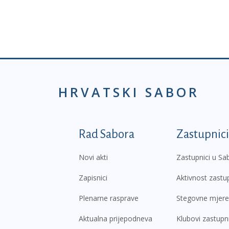
HRVATSKI SABOR
Podnožje prvi izborni
Rad Sabora
Zastupnici
Novi akti
Zastupnici u Sa
Zapisnici
Aktivnost zastu
Plenarne rasprave
Stegovne mjere
Aktualna prijepodneva
Klubovi zastupn