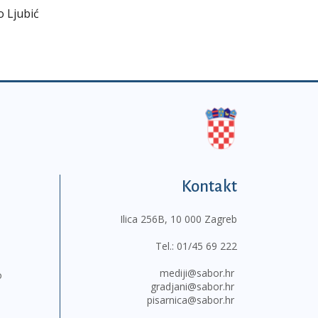
o Ljubić
Kontakt
Ilica 256B, 10 000 Zagreb
Tel.:
01/45 69 222
mediji@sabor.hr
o
gradjani@sabor.hr
pisarnica@sabor.hr