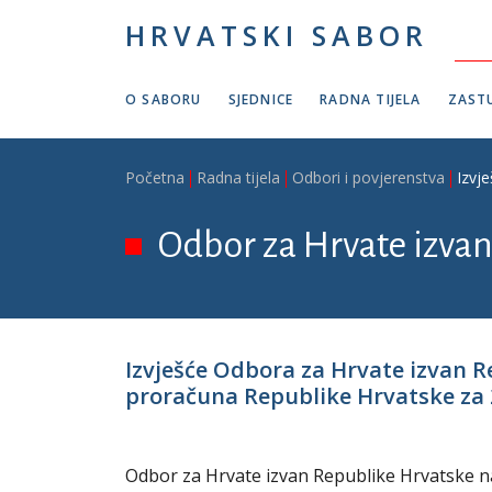
Skoči na glavni sadržaj
HRVATSKI SABOR
O SABORU
SJEDNICE
RADNA TIJELA
ZASTU
Breadcrumb
Početna
Radna tijela
Odbori i povjerenstva
Izvj
Odbor za Hrvate izva
Izvješće Odbora za Hrvate izvan 
proračuna Republike Hrvatske za 2
Odbor za Hrvate izvan Republike Hrvatske na 