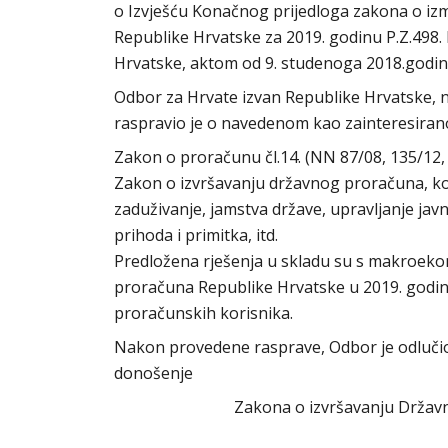
o Izvješću Konačnog prijedloga zakona o i
Republike Hrvatske za 2019. godinu P.Z.498.
Hrvatske, aktom od 9. studenoga 2018.godin
Odbor za Hrvate izvan Republike Hrvatske, n
raspravio je o navedenom kao zainteresirano
Zakon o proračunu čl.14. (NN 87/08, 135/12,
Zakon o izvršavanju državnog proračuna, koj
zaduživanje, jamstva države, upravljanje ja
prihoda i primitka, itd.
Predložena rješenja u skladu su s makroek
proračuna Republike Hrvatske u 2019. godini
proračunskih korisnika.
Nakon provedene rasprave, Odbor je odlučio
donošenje
Zakona o izvršavanju Držav