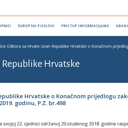
PNICI
EUROPSKI POSLOVI
PRISTUP INFORMACIJAMA
GRAĐ
ešće Odbora za Hrvate izvan Republike Hrvatske o Konačnom prijedlog
n Republike Hrvatske
Republike Hrvatske o Konačnom prijedlogu za
019. godinu, P.Z. br.498
svojoj 22. sjednici održanoj 20.studenog 2018. godine raspr