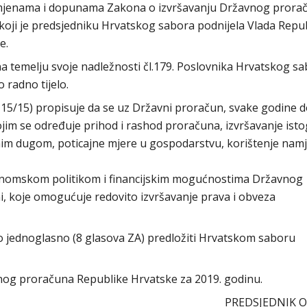
zmjenama i dopunama Zakona o izvršavanju Državnog prora
 koji je predsjedniku Hrvatskog sabora podnijela Vlada Repu
e.
a temelju svoje nadležnosti čl.179. Poslovnika Hrvatskog s
 radno tijelo.
 15/15) propisuje da se uz Državni proračun, svake godine 
im se određuje prihod i rashod proračuna, izvršavanje isto
vnim dugom, poticajne mjere u gospodarstvu, korištenje nam
onomskom politikom i financijskim mogućnostima Državnog
, koje omogućuje redovito izvršavanje prava i obveza
 jednoglasno (8 glasova ZA) predložiti Hrvatskom saboru
nog proračuna Republike Hrvatske za 2019. godinu.
PREDSJEDNIK 