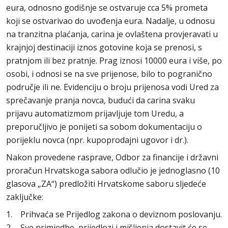
eura, odnosno godišnje se ostvaruje cca 5% prometa
koji se ostvarivao do uvođenja eura. Nadalje, u odnosu
na tranzitna plaćanja, carina je ovlaštena provjeravati u
krajnjoj destinaciji iznos gotovine koja se prenosi, s
pratnjom ili bez pratnje. Prag iznosi 10000 eura i više, po
osobi, i odnosi se na sve prijenose, bilo to pogranično
područje ili ne. Evidenciju o broju prijenosa vodi Ured za
sprečavanje pranja novca, budući da carina svaku
prijavu automatizmom prijavljuje tom Uredu, a
preporučljivo je ponijeti sa sobom dokumentaciju o
porijeklu novca (npr. kupoprodajni ugovor i dr.).
Nakon provedene rasprave, Odbor za financije i državni
proračun Hrvatskoga sabora odlučio je jednoglasno (10
glasova „ZA“) predložiti Hrvatskome saboru sljedeće
zaključke:
1. Prihvaća se Prijedlog zakona o deviznom poslovanju.
2. Sve primjedbe, prijedlozi i mišljenja dostavit će se