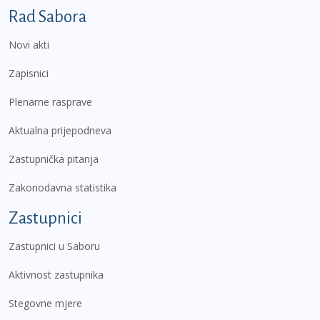
Podnožje prvi izbornik
Rad Sabora
Novi akti
Zapisnici
Plenarne rasprave
Aktualna prijepodneva
Zastupnička pitanja
Zakonodavna statistika
Zastupnici
Zastupnici u Saboru
Aktivnost zastupnika
Stegovne mjere