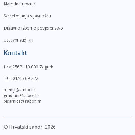
Narodne novine
Savjetovanja s javnošću
Državno izborno povjerenstvo
Ustavni sud RH
Kontakt
Ilica 256B, 10 000 Zagreb
Tel.:
01/45 69 222
mediji@sabor.hr
gradjani@sabor.hr
pisarnica@sabor.hr
© Hrvatski sabor,
2026