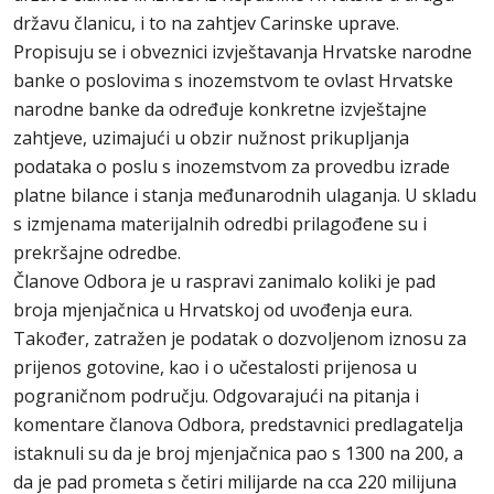
državu članicu, i to na zahtjev Carinske uprave.
Propisuju se i obveznici izvještavanja Hrvatske narodne
banke o poslovima s inozemstvom te ovlast Hrvatske
narodne banke da određuje konkretne izvještajne
zahtjeve, uzimajući u obzir nužnost prikupljanja
podataka o poslu s inozemstvom za provedbu izrade
platne bilance i stanja međunarodnih ulaganja. U skladu
s izmjenama materijalnih odredbi prilagođene su i
prekršajne odredbe.
Članove Odbora je u raspravi zanimalo koliki je pad
broja mjenjačnica u Hrvatskoj od uvođenja eura.
Također, zatražen je podatak o dozvoljenom iznosu za
prijenos gotovine, kao i o učestalosti prijenosa u
pograničnom području. Odgovarajući na pitanja i
komentare članova Odbora, predstavnici predlagatelja
istaknuli su da je broj mjenjačnica pao s 1300 na 200, a
da je pad prometa s četiri milijarde na cca 220 milijuna