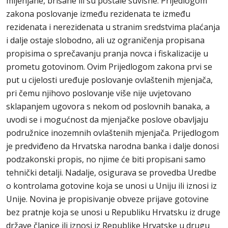
mijenjane, brisane ili su postale suvišne. Prijedlogom
zakona poslovanje između rezidenata te između
rezidenata i nerezidenata u stranim sredstvima plaćanja
i dalje ostaje slobodno, ali uz ograničenja propisana
propisima o sprečavanju pranja novca i fiskalizacije u
prometu gotovinom. Ovim Prijedlogom zakona prvi se
put u cijelosti uređuje poslovanje ovlaštenih mjenjača,
pri čemu njihovo poslovanje više nije uvjetovano
sklapanjem ugovora s nekom od poslovnih banaka, a
uvodi se i mogućnost da mjenjačke poslove obavljaju
podružnice inozemnih ovlaštenih mjenjača. Prijedlogom
je predviđeno da Hrvatska narodna banka i dalje donosi
podzakonski propis, no njime će biti propisani samo
tehnički detalji. Nadalje, osigurava se provedba Uredbe
o kontrolama gotovine koja se unosi u Uniju ili iznosi iz
Unije. Novina je propisivanje obveze prijave gotovine
bez pratnje koja se unosi u Republiku Hrvatsku iz druge
države članice ili iznosi iz Republike Hrvatske u drugu