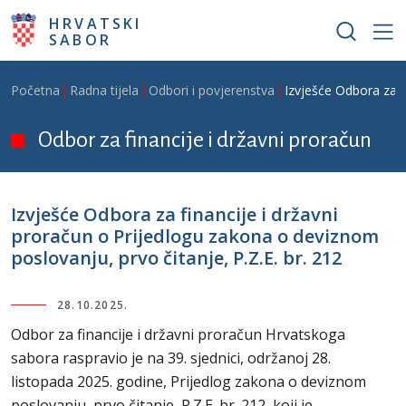
Skoči na glavni sadržaj
HRVATSKI
SABOR
Breadcrumb
Početna
Radna tijela
Odbori i povjerenstva
Izvješće Odbora za f
Odbor za financije i državni proračun
Izvješće Odbora za financije i državni
proračun o Prijedlogu zakona o deviznom
poslovanju, prvo čitanje, P.Z.E. br. 212
28.10.2025.
Odbor za financije i državni proračun Hrvatskoga
sabora raspravio je na 39. sjednici, održanoj 28.
listopada 2025. godine, Prijedlog zakona o deviznom
poslovanju, prvo čitanje, P.Z.E. br. 212, koji je