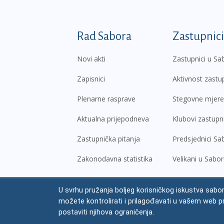
Podnožje prvi izborni
Rad Sabora
Zastupnici
Novi akti
Zastupnici u Sa
Zapisnici
Aktivnost zastu
Plenarne rasprave
Stegovne mjere
Aktualna prijepodneva
Klubovi zastupn
Zastupnička pitanja
Predsjednici Sa
Zakonodavna statistika
Velikani u Sabo
U svrhu pružanja boljeg korisničkog iskustva sabor
© Hrvatski sabor,
2026
možete kontrolirati i prilagođavati u vašem web p
Prav
postaviti njihova ograničenja.