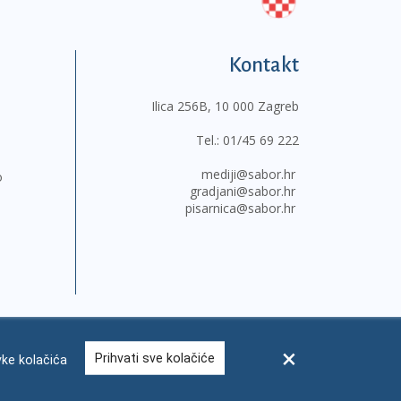
Kontakt
Ilica 256B, 10 000 Zagreb
Tel.:
01/45 69 222
mediji@sabor.hr
o
gradjani@sabor.hr
pisarnica@sabor.hr
Prihvati sve kolačiće
ke kolačića
sum
Česta pitanja
Kontakti
Mapa weba