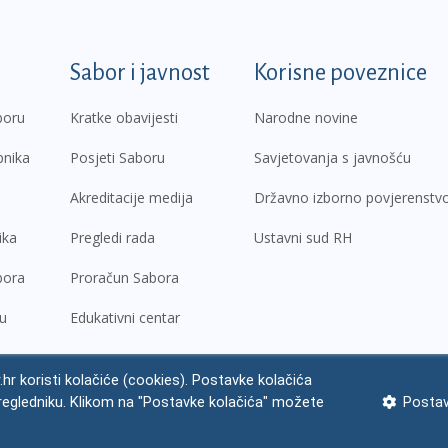
k
Sabor i javnost
Korisne poveznice
boru
Kratke obavijesti
Narodne novine
pnika
Posjeti Saboru
Savjetovanja s javnošću
Akreditacije medija
Državno izborno povjerenstv
ika
Pregledi rada
Ustavni sud RH
bora
Proračun Sabora
ru
Edukativni centar
.hr koristi kolačiće (cookies). Postavke kolačića
regledniku. Klikom na "Postavke kolačića" možete
Postav
ne napomene
Izjava o pristupačnosti
Zaštita osobnih podataka
Impres