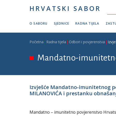
Skoči na glavni sadržaj
HRVATSKI SABOR
O SABORU
SJEDNICE
RADNA TIJELA
ZASTU
Breadcrumb
Početna
Radna tijela
Odbori i povjerenstva
Izvj
Mandatno-imunitetno
Izvješće Mandatno-imunitetnog 
MILANOVIĆA i prestanku obnašanj
Mandatno – imunitetno povjerenstvo Hrvatskog