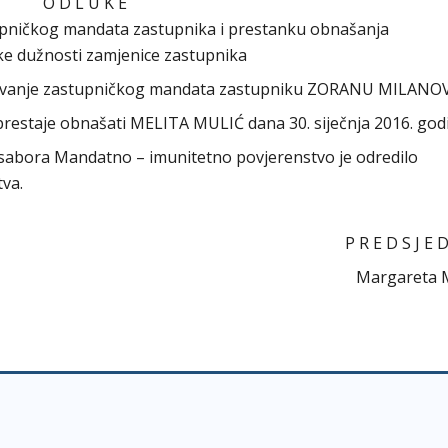
O D L U K E
pničkog mandata zastupnika i prestanku obnašanja
ke dužnosti zamjenice zastupnika
mirovanje zastupničkog mandata zastupniku ZORANU MILANO
restaje obnašati MELITA MULIĆ dana 30. siječnja 2016. god
og sabora Mandatno – imunitetno povjerenstvo je odredilo
va.
P R E D S J E 
Margareta Mađ