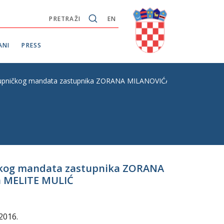
PRETRAŽI
EN
ANI
PRESS
stupničkog mandata zastupnika ZORANA MILANOVIĆA i prestanku obna
ičkog mandata zastupnika ZORANA
a MELITE MULIĆ
2016.