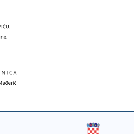
VIĆU.
ine.
D N I C A
erić