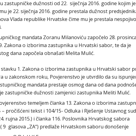
 zastupničke dužnosti od 22. siječnja 2016. godine kojim je
mu je 22. siječnja 2016. godine prestala dužnost predsjednik
nova Vlada republike Hrvatske čime mu je prestala nespojivo
ti.
stupničkog mandata Zoranu Milanoviću započelo 28. prosinca
9. Zakona o izborima zastupnika u Hrvatski sabor, te da je
stog dana započela obnašati Melita Mulić.
 stavku 1. Zakona o izborima zastupnika u Hrvatski sabor 
a u zakonskom roku, Povjerenstvo je utvrdilo da su ispunje
zastupničkog mandata prestaje osmog dana od dana podnoš
e zastupničke dužnosti zamjenici zastupnika Meliti Mulić.
povjerenstvo temeljem članka 13. Zakona o izborima zastupn
 – pročišćeni tekst i 104/15- Odluka i Rješenje Ustavnog su
4. rujna 2015.) i članka 116. Poslovnika Hrvatskog sabora
 ( 9 glasova „ZA“) predlaže Hrvatskom saboru donošenje