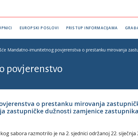
PNICI
EUROPSKI POSLOVI
PRISTUP INFORMACIJAMA
GRAĐ
ešće Mandatno-imunitetnog povjerenstva o prestanku mirovanja za
 povjerenstvo
povjerenstva o prestanku mirovanja zastupn
a zastupničke dužnosti zamjenice zastupnik
 sabora razmotrilo je na 2. sjednici održanoj 22. siječnja 