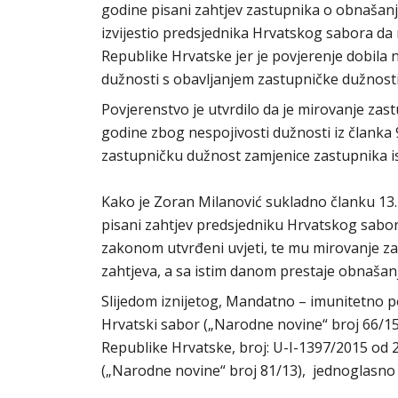
godine pisani zahtjev zastupnika o obnašanju
izvijestio predsjednika Hrvatskog sabora da 
Republike Hrvatske jer je povjerenje dobila 
dužnosti s obavljanjem zastupničke dužnos
Povjerenstvo je utvrdilo da je mirovanje za
godine zbog nespojivosti dužnosti iz članka 
zastupničku dužnost zamjenice zastupnika i
Kako je Zoran Milanović sukladno članku 13.
pisani zahtjev predsjedniku Hrvatskog sabor
zakonom utvrđeni uvjeti, te mu mirovanje 
zahtjeva, a sa istim danom prestaje obnašanj
Slijedom iznijetog, Mandatno – imunitetno 
Hrvatski sabor („Narodne novine“ broj 66/15
Republike Hrvatske, broj: U-I-1397/2015 od 2
(„Narodne novine“ broj 81/13), jednoglasno