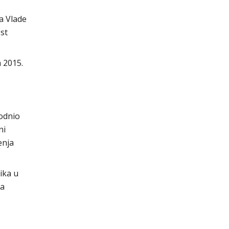
a Vlade
st
 2015.
podnio
ni
enja
ika u
da