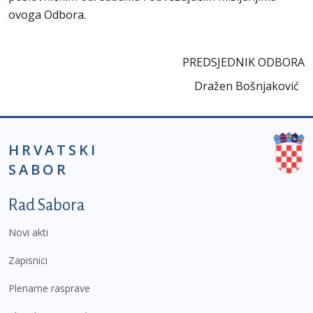
ovoga Odbora.
PREDSJEDNIK ODBORA
Dražen Bošnjaković
HRVATSKI
SABOR
Podnožje prvi izbornik
Rad Sabora
Novi akti
Zapisnici
Plenarne rasprave