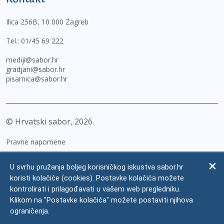
Ilica 256B, 10 000 Zagreb
Tel.:
01/45 69 222
mediji@sabor.hr
gradjani@sabor.hr
pisarnica@sabor.hr
© Hrvatski sabor,
2026
Pravne napomene
Izjava o pristupačnosti
U svrhu pružanja boljeg korisničkog iskustva sabor.hr
Zaštita osobnih podataka
koristi kolačiće (cookies). Postavke kolačića možete
kontrolirati i prilagođavati u vašem web pregledniku.
Impressum
Klikom na "Postavke kolačića" možete postaviti njihova
Česta pitanja
ograničenja.