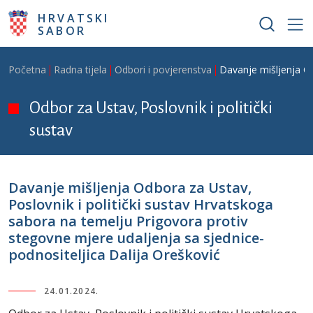
Skoči na glavni sadržaj
HRVATSKI
SABOR
Breadcrumb
Početna
Radna tijela
Odbori i povjerenstva
Davanje mišljenja Od
Odbor za Ustav, Poslovnik i politički
sustav
Davanje mišljenja Odbora za Ustav,
Poslovnik i politički sustav Hrvatskoga
sabora na temelju Prigovora protiv
stegovne mjere udaljenja sa sjednice-
podnositeljica Dalija Orešković
24.01.2024.