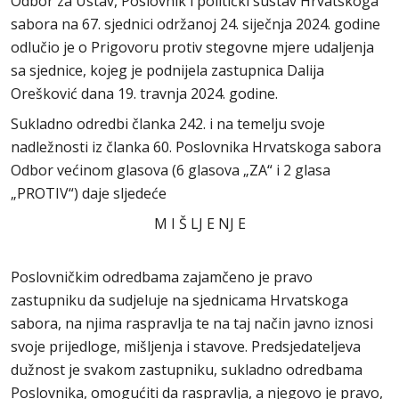
Odbor za Ustav, Poslovnik i politički sustav Hrvatskoga
sabora na 67. sjednici održanoj 24. siječnja 2024. godine
odlučio je o Prigovoru protiv stegovne mjere udaljenja
sa sjednice, kojeg je podnijela zastupnica Dalija
Orešković dana 19. travnja 2024. godine.
Sukladno odredbi članka 242. i na temelju svoje
nadležnosti iz članka 60. Poslovnika Hrvatskoga sabora
Odbor većinom glasova (6 glasova „ZA“ i 2 glasa
„PROTIV“) daje sljedeće
M I Š LJ E NJ E
Poslovničkim odredbama zajamčeno je pravo
zastupniku da sudjeluje na sjednicama Hrvatskoga
sabora, na njima raspravlja te na taj način javno iznosi
svoje prijedloge, mišljenja i stavove. Predsjedateljeva
dužnost je svakom zastupniku, sukladno odredbama
Poslovnika, omogućiti da raspravlja, a njegovo je pravo,