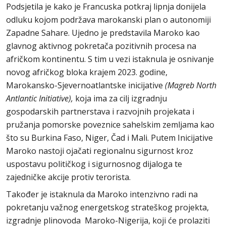
Podsjetila je kako je Francuska potkraj lipnja donijela
odluku kojom podržava marokanski plan o autonomiji
Zapadne Sahare. Ujedno je predstavila Maroko kao
glavnog aktivnog pokretača pozitivnih procesa na
afričkom kontinentu. S tim u vezi istaknula je osnivanje
novog afričkog bloka krajem 2023. godine,
Marokansko-Sjevernoatlantske inicijative
(Magreb North
Antlantic Initiative),
koja ima za cilj izgradnju
gospodarskih partnerstava i razvojnih projekata i
pružanja pomorske poveznice sahelskim zemljama kao
što su Burkina Faso, Niger, Čad i Mali. Putem Inicijative
Maroko nastoji ojačati regionalnu sigurnost kroz
uspostavu političkog i sigurnosnog dijaloga te
zajedničke akcije protiv terorista.
Također je istaknula da Maroko intenzivno radi na
pokretanju važnog energetskog strateškog projekta,
izgradnje plinovoda Maroko-Nigerija, koji će prolaziti