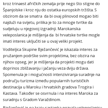
kroz trinaest afričkih zemalja prije nego što stigne do
Španjolske i kroz nju do ostatka europskih tržišta. S
obzirom da se smatra da bi ovaj plinovod mogao biti
najduži na svijetu, prilika je to za mnoge tvrtke da
sudjeluju u njegovoj izgradnji. Marokanska
veleposlanica je mišljenja da bi hrvatske tvrtke mogle
imati interes uključiti se u ovaj veliki projekt.
Voditeljica Skupine Bježančević je iskazala interes za
pružanjem podrške svim projektima, bez obzira na
njihov opseg, jer je mišljenja da projekti mogu dati
doprinos zbližavanju i jačanju veza dviju država.
Spomenula je i mogućnosti intenziviranja suradnje na
području turizma između popularnih turističkih
destinacija u Maroku i hrvatskih gradova Trogira i
Kastava. Također se osvrnula i na interes Maroka za
suradnju s Gradom Varaždinom.
Bježančević je na kraju sastanka pozvala veleposlanicu