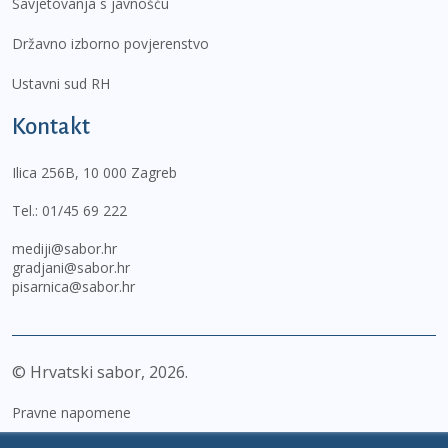
Savjetovanja s javnošću
Državno izborno povjerenstvo
Ustavni sud RH
Kontakt
Ilica 256B, 10 000 Zagreb
Tel.:
01/45 69 222
mediji@sabor.hr
gradjani@sabor.hr
pisarnica@sabor.hr
© Hrvatski sabor,
2026
Pravne napomene
Izjava o pristupačnosti