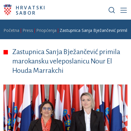
Skoči na glavni sadržaj
HRVATSKI
SABOR
Breadcrumb
Početna
Press
Priopćenja
Zastupnica Sanja Bježančević primil
Zastupnica Sanja Bježančević primila
marokansku veleposlanicu Nour El
Houda Marrakchi