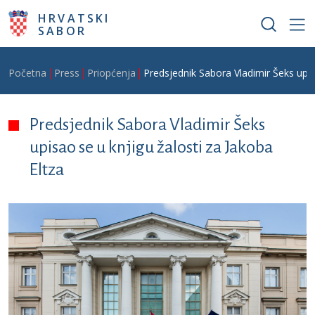
Skoči na glavni sadržaj
HRVATSKI
SABOR
Breadcrumb
Početna
Press
Priopćenja
Predsjednik Sabora Vladimir Šeks upis
Predsjednik Sabora Vladimir Šeks
upisao se u knjigu žalosti za Jakoba
Eltza