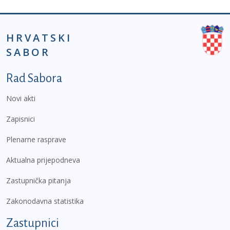
HRVATSKI
SABOR
Podnožje prvi izbornik
Rad Sabora
Novi akti
Zapisnici
Plenarne rasprave
Aktualna prijepodneva
Zastupnička pitanja
Zakonodavna statistika
Zastupnici