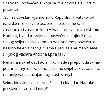
svjetlosti i posvećenja, koja se ove godine slavi od 26.
prosinca
„Svim židovskim vjernicima u Republici Hrvatskoj od
najsrdačnije, u svoje osobno ime te u ime svih
zastupnica i zastupnika u Hrvatskom saboru čestitam
Hanuku, blagdan svijetla i posvećenja kojim Židovi
cijelog svijeta slave spomen na ponovno posvećenje
nasilno heleniziranog hrama u Jeruzalemu za vrijeme
sirijskog vladara Antioha Epifana IV.
Neka nam svjetlost kao simbol nade i preporoda svima
podari snage da zajedno gradimo svijet suživota, mira,
razumijevanja i uzajamnog poštovanja!
Svim židovskim vjernicima želim da blagdan Hanuke
proslave u radosti i miru!“