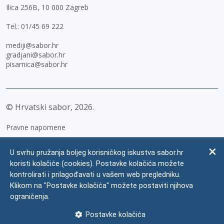
Ilica 256B, 10 000 Zagreb
Tel.:
01/45 69 222
mediji@sabor.hr
gradjani@sabor.hr
pisarnica@sabor.hr
© Hrvatski sabor,
2026
Pravne napomene
Izjava o pristupačnosti
U svrhu pružanja boljeg korisničkog iskustva sabor.hr
Zaštita osobnih podataka
koristi kolačiće (cookies). Postavke kolačića možete
kontrolirati i prilagođavati u vašem web pregledniku.
Impressum
Klikom na "Postavke kolačića" možete postaviti njihova
Česta pitanja
ograničenja.
Kontakti
Postavke kolačića