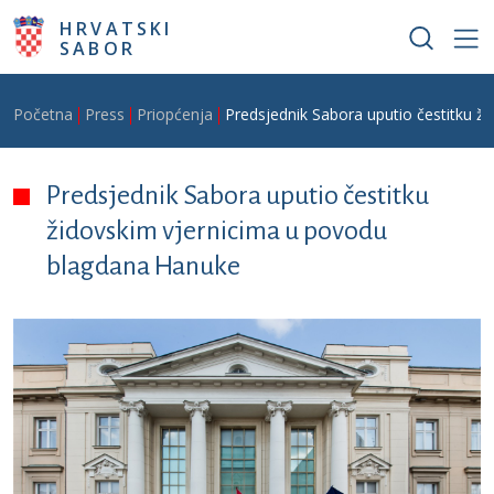
Skoči na glavni sadržaj
HRVATSKI
SABOR
Breadcrumb
Početna
Press
Priopćenja
Predsjednik Sabora uputio čestitku 
Predsjednik Sabora uputio čestitku
židovskim vjernicima u povodu
blagdana Hanuke