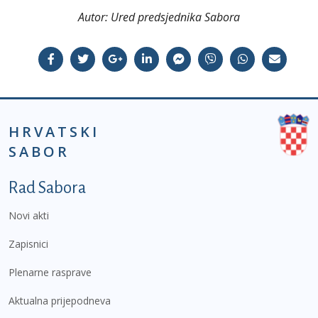
Autor:
Ured predsjednika Sabora
HRVATSKI
SABOR
Podnožje prvi izbornik
Rad Sabora
Novi akti
Zapisnici
Plenarne rasprave
Aktualna prijepodneva