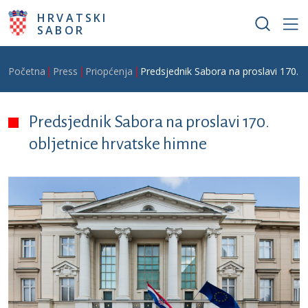
Skoči na glavni sadržaj
HRVATSKI
SABOR
Breadcrumb
Početna
Press
Priopćenja
Predsjednik Sabora na proslavi 170. o
Predsjednik Sabora na proslavi 170.
obljetnice hrvatske himne