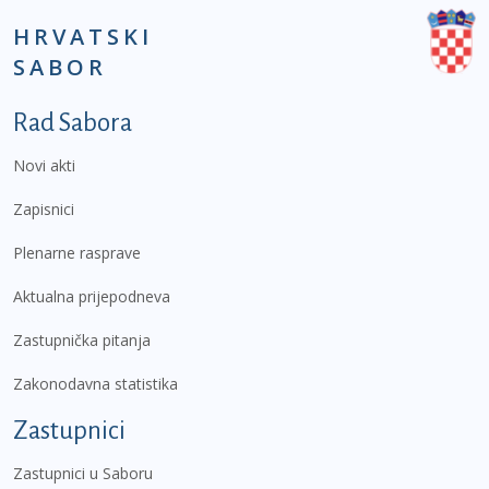
HRVATSKI
SABOR
Podnožje prvi izbornik
Rad Sabora
Novi akti
Zapisnici
Plenarne rasprave
Aktualna prijepodneva
Zastupnička pitanja
Zakonodavna statistika
Zastupnici
Zastupnici u Saboru