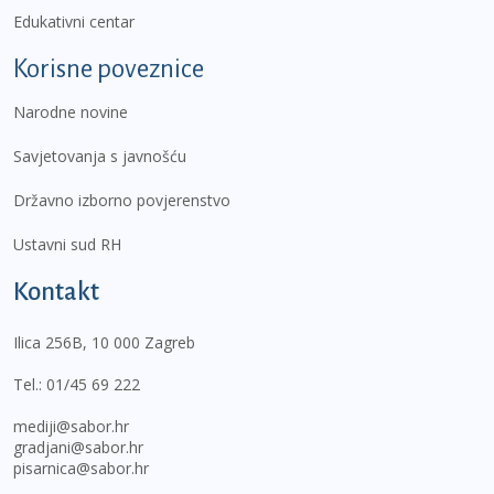
Edukativni centar
Korisne poveznice
Narodne novine
Savjetovanja s javnošću
Državno izborno povjerenstvo
Ustavni sud RH
Kontakt
Ilica 256B, 10 000 Zagreb
Tel.:
01/45 69 222
mediji@sabor.hr
gradjani@sabor.hr
pisarnica@sabor.hr