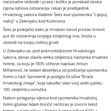
nacionalne slobode i prava i koliko je ponekad visoka
cijena njihova ostvarenja, rekao je predsjednik
Hrvatskog sabora Vladimir Šeks kod spomenika "Lijepoj
našoj" u Zelenjaku kod Kumrovca.
Šeks je podsjetio kako je hrvatski narod prošao trnovit
put do ostvarenja svojega stoljetnog sna, života u
slobodi na svojoj rodnoj grudi.
U Zelenjaku se, pod pokroviteljstvom Hrvatskoga
sabora, danas slavila velika obljetnica nastanka hrvatske
himne, za koju je 1835. stihove napisao Antun
Mihanović, te sedam desetljeća od podizanja spomenika
himni u čast. Spomenik je podigla Družba "Braće
hrvatskog zmaja", koja također slavi svoj veliki jubilej -
100. obljetnicu osnutka.
Nakon polaganja vijenca kod spomenika hrvatskoj
himni glumac Adam Končić recitirao je izvorni tekst
himne, a nastupili su i članovi kumrovečkog KUD-a,