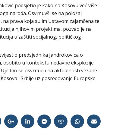
ković podsjetio je kako na Kosovu već više
koga naroda. Osvrnuvši se na položaj
, na prava koja su im Ustavom zajamčena te
titucija njihovim projektima, pozvao je na
cija u zaštiti socijalnog, političkog i
izvijestio predsjednika Jandrokovića o
u, osobito u kontekstu nedavne eksplozije
c. Ujedno se osvrnuo i na aktualnosti vezane
u Kosova i Srbije uz posredovanje Europske