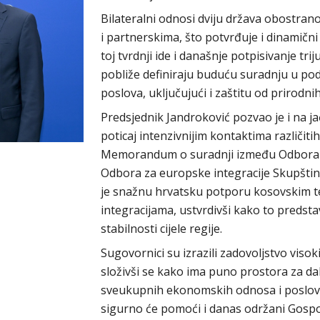
Bilateralni odnosi dviju država obostrano 
i partnerskima, što potvrđuje i dinamični 
toj tvrdnji ide i današnje potpisivanje 
pobliže definiraju buduću suradnju u pod
poslova, uključujući i zaštitu od prirodni
Predsjednik Jandroković pozvao je i na j
poticaj intenzivnijim kontaktima različit
Memorandum o suradnji između Odbora 
Odbora za europske integracije Skupštin
je snažnu hrvatsku potporu kosovskim t
integracijama, ustvrdivši kako to predsta
stabilnosti cijele regije.
Sugovornici su izrazili zadovoljstvo vis
složivši se kako ima puno prostora za da
sveukupnih ekonomskih odnosa i poslovn
sigurno će pomoći i danas održani Gosp