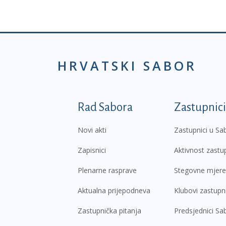
HRVATSKI SABOR
Podnožje prvi izborni
Rad Sabora
Zastupnici
Novi akti
Zastupnici u Sa
Zapisnici
Aktivnost zastu
Plenarne rasprave
Stegovne mjere
Aktualna prijepodneva
Klubovi zastupn
Zastupnička pitanja
Predsjednici Sa