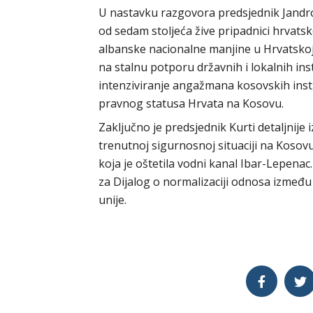
U nastavku razgovora predsjednik Jandro
od sedam stoljeća žive pripadnici hrvats
albanske nacionalne manjine u Hrvatskoj
na stalnu potporu državnih i lokalnih ins
intenziviranje angažmana kosovskih institu
pravnog statusa Hrvata na Kosovu.
Zaključno je predsjednik Kurti detaljnije 
trenutnoj sigurnosnoj situaciji na Kosov
koja je oštetila vodni kanal Ibar-Lepena
za Dijalog o normalizaciji odnosa izmeđ
unije.