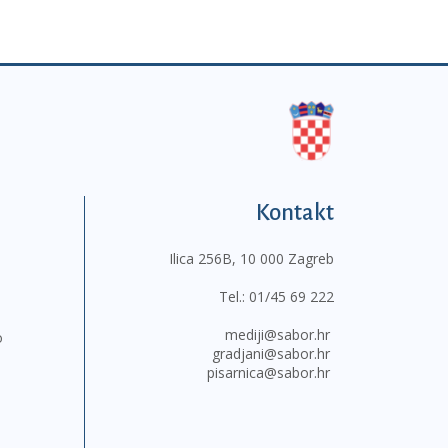
Kontakt
Ilica 256B, 10 000 Zagreb
Tel.:
01/45 69 222
mediji@sabor.hr
o
gradjani@sabor.hr
pisarnica@sabor.hr