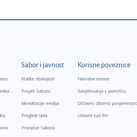
k
Sabor i javnost
Korisne poveznice
boru
Kratke obavijesti
Narodne novine
pnika
Posjeti Saboru
Savjetovanja s javnošću
Akreditacije medija
Državno izborno povjerenstv
ika
Pregledi rada
Ustavni sud RH
bora
Proračun Sabora