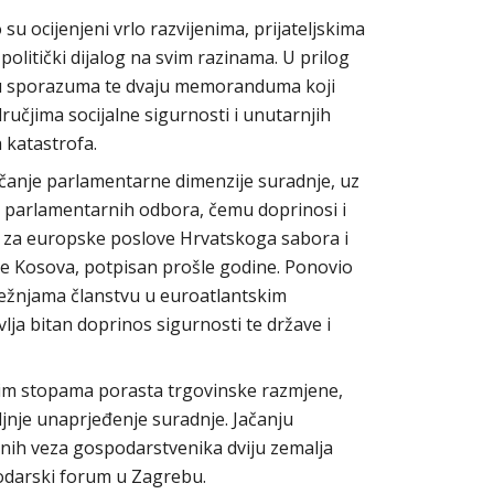
su ocijenjeni vrlo razvijenima, prijateljskima
politički dijalog na svim razinama. U prilog
triju sporazuma te dvaju memoranduma koji
ručjima socijalne sigurnosti i unutarnjih
h katastrofa.
ačanje parlamentarne dimenzije suradnje, uz
ih parlamentarnih odbora, čemu doprinosi i
za europske poslove Hrvatskoga sabora i
e Kosova, potpisan prošle godine. Ponovio
ežnjama članstvu u euroatlantskim
vlja bitan doprinos sigurnosti te države i
okim stopama porasta trgovinske razmjene,
ljnje unaprjeđenje suradnje. Jačanju
ih veza gospodarstvenika dviju zemalja
odarski forum u Zagrebu.