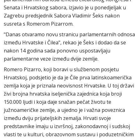
Senata i Hrvatskog sabora, izjavio je u ponedjeljak u
Zagrebu predsjednik Sabora Vladimir Šeks nakon
susreta s Romerom Pizarrom.
"Danas otvaramo novu stranicu parlamentarnih odnosa
između Hrvatske i Čilea", rekao je Šeks i dodao da se
nakon 14 godina sada ponovno uspostavljaju
parlamentarne veze između dvije zemlje.
Romero Pizarro, koji boravi u službenom posjetu
Hrvatskoj, podsjetio je da je Čile prva latinskoamerička
zemlja koja je priznala neovisnost Hrvatske. U toj državi
živi brojna hrvatska iseljenička zajednica koja broji
150.000 ljudi i koja daje snažan pečat životu te
južnoameričke zemlje, a ujedno je i važna poveznica
između dviju prijateljskih zemalja. Hrvati svoje
predstavnike imaju u izvršnoj, zakonodavnoj i sudskoj
vlasti te u kulturi, obrazovnom sustavu i poduzetničkim