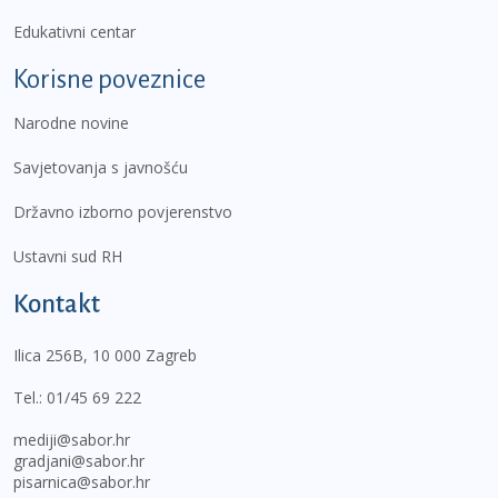
Edukativni centar
Korisne poveznice
Narodne novine
Savjetovanja s javnošću
Državno izborno povjerenstvo
Ustavni sud RH
Kontakt
Ilica 256B, 10 000 Zagreb
Tel.:
01/45 69 222
mediji@sabor.hr
gradjani@sabor.hr
pisarnica@sabor.hr