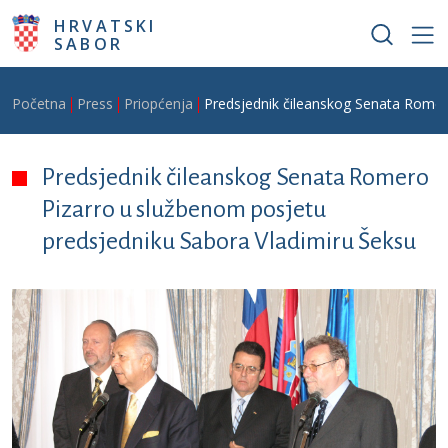
Skoči na glavni sadržaj
HRVATSKI
SABOR
Breadcrumb
Početna
Press
Priopćenja
Predsjednik čileanskog Senata Romer
Predsjednik čileanskog Senata Romero
Pizarro u službenom posjetu
predsjedniku Sabora Vladimiru Šeksu