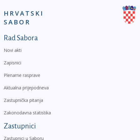
HRVATSKI
SABOR
Podnožje prvi izbornik
Rad Sabora
Novi akti
Zapisnici
Plenarne rasprave
Aktualna prijepodneva
Zastupnička pitanja
Zakonodavna statistika
Zastupnici
Zastupnici u Saboru