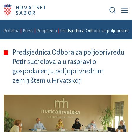
Skoči na glavni sadržaj
HRVATSKI
SABOR
Breadcrumb
Početna
Press
Priopćenja
Predsjednica Odbora za poljoprivredu
Predsjednica Odbora za poljoprivredu
Petir sudjelovala u raspravi o
gospodarenju poljoprivrednim
zemljištem u Hrvatskoj