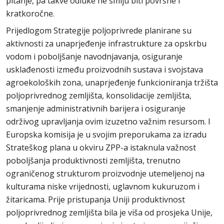
pitanje, pa takve odluke ne smiju biti površne i
kratkoročne.
Prijedlogom Strategije poljoprivrede planirane su
aktivnosti za unaprjeđenje infrastrukture za opskrbu
vodom i poboljšanje navodnjavanja, osiguranje
usklađenosti između proizvodnih sustava i svojstava
agroekoloških zona, unaprjeđenje funkcioniranja tržišta
poljoprivrednog zemljišta, konsolidacije zemljišta,
smanjenje administrativnih barijera i osiguranje
održivog upravljanja ovim izuzetno važnim resursom. I
Europska komisija je u svojim preporukama za izradu
Strateškog plana u okviru ZPP-a istaknula važnost
poboljšanja produktivnosti zemljišta, trenutno
ograničenog strukturom proizvodnje utemeljenoj na
kulturama niske vrijednosti, uglavnom kukuruzom i
žitaricama. Prije pristupanja Uniji produktivnost
poljoprivrednog zemljišta bila je viša od prosjeka Unije,