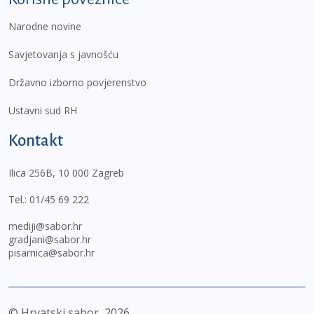
Narodne novine
Savjetovanja s javnošću
Državno izborno povjerenstvo
Ustavni sud RH
Kontakt
Ilica 256B, 10 000 Zagreb
Tel.:
01/45 69 222
mediji@sabor.hr
gradjani@sabor.hr
pisarnica@sabor.hr
© Hrvatski sabor,
2026