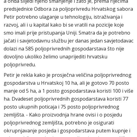
a onda slijedi njeno smanjenje i zato je, prema riječima
predsjednice Odbora za poljoprivredu Hrvatskog sabora
Petir potrebno ulaganje u tehnologiju, istraživanja i
razvoj, ali i u kapital kako bi se vratili na pozicije koje
smo imali prije pristupanja Uniji. Smatra da je potrebno
jačati i savjetodavnu službu jer danas jedan savjetodavac
dolazi na 585 poljoprivrednih gospodarstava što nije
dovoljno ukoliko želimo unaprijediti hrvatsku
poljoprivredu.
Petir je rekla kako je prosječna veličina poljoprivrednog
gospodarstva u Hrvatskoj 10 ha, ali je gotovo 70 posto
manje od 5 ha, a 1 posto gospodarstava koristi 100 i više
ha. Dvadeset poljoprivrednih gospodarstava koristi 77
posto ukupnih poticaja i 75 posto poljoprivrednog
zemljišta. - Kako proizvodnja hrane ovisi i o posjedu
poljoprivrednog zemljišta, potrebno je osigurati
okrupnjavanje posjeda i gospodarstava putem kupnje i