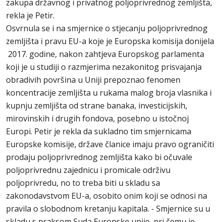
zakupa državnog i privatnog poljoprivrednog zemljišta,
rekla je Petir.
Osvrnula se i na smjernice o stjecanju poljoprivrednog
zemljišta i pravu EU-a koje je Europska komisija donijela
2017. godine, nakon zahtjeva Europskog parlamenta
koji je u studiji o razmjerima nezakonitog prisvajanja
obradivih površina u Uniji prepoznao fenomen
koncentracije zemljišta u rukama malog broja vlasnika i
kupnju zemljišta od strane banaka, investicijskih,
mirovinskih i drugih fondova, posebno u istočnoj
Europi. Petir je rekla da sukladno tim smjernicama
Europske komisije, države članice imaju pravo ograničiti
prodaju poljoprivrednog zemljišta kako bi očuvale
poljoprivrednu zajednicu i promicale održivu
poljoprivredu, no to treba biti u skladu sa
zakonodavstvom EU-a, osobito onim koji se odnosi na
pravila o slobodnom kretanju kapitala. - Smjernice su u
skladu s praksom Suda Europske unije, pri čemu je