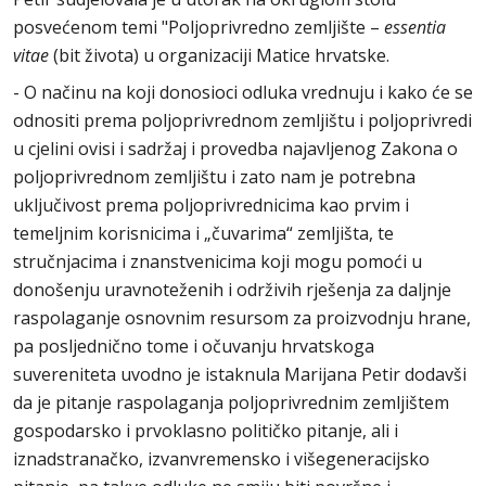
posvećenom temi "Poljoprivredno zemljište –
essentia
vitae
(bit života) u organizaciji Matice hrvatske.
- O načinu na koji donosioci odluka vrednuju i kako će se
odnositi prema poljoprivrednom zemljištu i poljoprivredi
u cjelini ovisi i sadržaj i provedba najavljenog Zakona o
poljoprivrednom zemljištu i zato nam je potrebna
uključivost prema poljoprivrednicima kao prvim i
temeljnim korisnicima i „čuvarima“ zemljišta, te
stručnjacima i znanstvenicima koji mogu pomoći u
donošenju uravnoteženih i održivih rješenja za daljnje
raspolaganje osnovnim resursom za proizvodnju hrane,
pa posljednično tome i očuvanju hrvatskoga
suvereniteta uvodno je istaknula Marijana Petir dodavši
da je pitanje raspolaganja poljoprivrednim zemljištem
gospodarsko i prvoklasno političko pitanje, ali i
iznadstranačko, izvanvremensko i višegeneracijsko