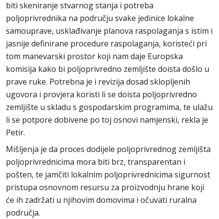
biti skeniranje stvarnog stanja i potreba
poljoprivrednika na području svake jedinice lokalne
samouprave, usklađivanje planova raspolaganja s istim i
jasnije definirane procedure raspolaganja, koristeći pri
tom manevarski prostor koji nam daje Europska
komisija kako bi poljoprivredno zemljište doista došlo u
prave ruke. Potrebna je i revizija dosad sklopljenih
ugovora i provjera koristi li se doista poljoprivredno
zemljište u skladu s gospodarskim programima, te ulažu
li se potpore dobivene po toj osnovi namjenski, rekla je
Petir.
Mišljenja je da proces dodijele poljoprivrednog zemljišta
poljoprivrednicima mora biti brz, transparentan i
pošten, te jamčiti lokalnim poljoprivrednicima sigurnost
pristupa osnovnom resursu za proizvodnju hrane koji
će ih zadržati u njihovim domovima i očuvati ruralna
područja.