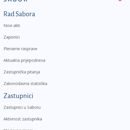
Podnožje prvi izbornik
Rad Sabora
Novi akti
Zapisnici
Plenarne rasprave
Aktualna prijepodneva
Zastupnička pitanja
Zakonodavna statistika
Zastupnici
Zastupnici u Saboru
Aktivnost zastupnika