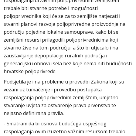
raspolaganja državnim poljoprivrednim zemljištem
trebale biti stvarne potrebe i mogućnosti
poljoprivrednika koji će se za to zemljište natjecati i
stvarni planovi razvoja poljoprivredne proizvodnje na
području pojedine lokalne samouprave, kako bi se
zemljišni resursi prilagodili poljoprivrednicima koji
stvarno žive na tom području, a što bi utjecalo i na
zaustavljanje depopulacije ruralnih područja i
generacijsku obnovu sela bez koje nema niti budućnosti
hrvatske poljoprivrede.
Podsjetila je i na probleme u provedbi Zakona koji su
vezani uz tumačenje i provedbu postupaka
raspolaganja poljoprivrednim zemljištem, umjetno
stvaranje uvjeta za ostvarenje prava prvenstva te
nejasno definirana pravila.
- Smatram da bi osnova budućega uspješnog
raspolaganja ovim izuzetno važnim resursom trebalo