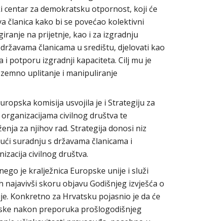
i centar za demokratsku otpornost, koji će
va članica kako bi se povećao kolektivni
giranje na prijetnje, kao i za izgradnju
 državama članicama u središtu, djelovati kao
i potporu izgradnji kapaciteta. Cilj mu je
nozemno uplitanje i manipuliranje
uropska komisija usvojila je i Strategiju za
s organizacijama civilnog društva te
nja za njihov rad. Strategija donosi niz
jući suradnju s državama članicama i
izacija civilnog društva.
ego je kralježnica Europske unije i služi
th najavivši skoru objavu Godišnjeg izvješća o
je. Konkretno za Hrvatsku pojasnio je da će
atske nakon preporuka prošlogodišnjeg