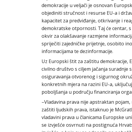
demokracije u veljači je osnovan Europsk
objediniti stručnost i resurse EU-a i drža
kapacitet za predviđanje, otkrivanje i rea
demokratske otpornosti. Taj će centar, s
okvir za olakšavanje razmjene informacija 
spriječiti zajedničke prijetnje, osobito i
informacijama te dezinformacije.
Uz Europski štit za zaštitu demokracije, E
civilno društvo s ciljem jačanja suradnje 
osiguravanja otvorenog i sigurnog okruže
konkretnih mjera na razini EU-a, uključu
poboljšanja u području financiranja organ
–Vladavina prava nije apstraktan pojam, n
zaštiti ljudskih prava, istaknuo je McGra
vladavini prava u članicama Europske uni
se izvješće osvrnuti na postignuća Hrv