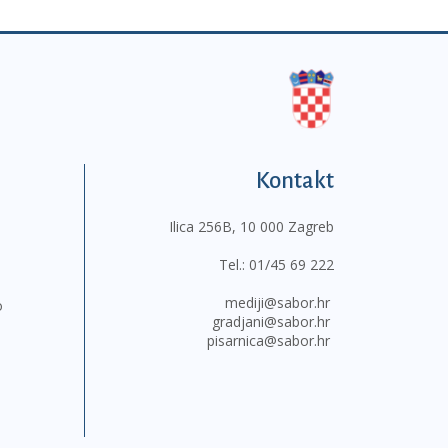
Kontakt
Ilica 256B, 10 000 Zagreb
Tel.:
01/45 69 222
mediji@sabor.hr
o
gradjani@sabor.hr
pisarnica@sabor.hr