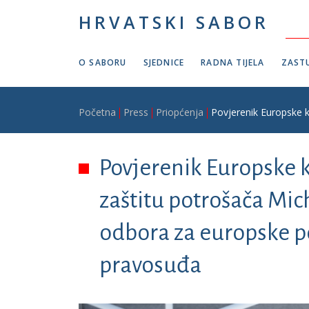
Skoči na glavni sadržaj
HRVATSKI SABOR
O SABORU
SJEDNICE
RADNA TIJELA
ZASTU
Breadcrumb
Početna
Press
Priopćenja
Povjerenik Europske k
Povjerenik Europske k
zaštitu potrošača Mic
odbora za europske po
pravosuđa