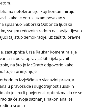
tetom.
blicima netolerancije, koji kontaminiraju
avši kako je entuzijazam povezan s
ina splasnuo. Saborski Odbor za ljudska
tim, svojim redovnim radom nastavlja tijesnu
jući taj stup demokracije, uz zaštitu pravne
a, zastupnica Urša Raukar komentirala je
ja i izbora upravljačkih tijela javnih
trole, na što je McGrath odgovorio kako
štuje i primjenjuje.
thodnim izvješćima o vladavini prava, a
ana u pravosuđe i dugotrajnost sudskih
malo je ima li povjerenik optimizma da će se
cirao da će svoja saznanja nakon analize
sredinu srpnja.