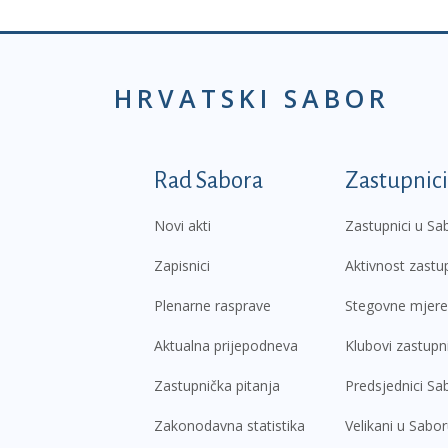
HRVATSKI SABOR
Podnožje prvi izborni
Rad Sabora
Zastupnici
Novi akti
Zastupnici u Sa
Zapisnici
Aktivnost zastu
Plenarne rasprave
Stegovne mjere
Aktualna prijepodneva
Klubovi zastupn
Zastupnička pitanja
Predsjednici Sa
Zakonodavna statistika
Velikani u Sabo