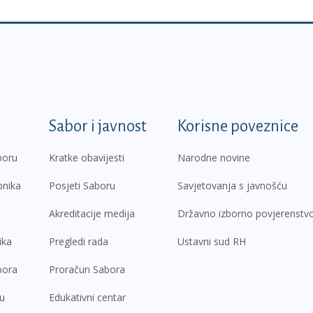
k
Sabor i javnost
Korisne poveznice
boru
Kratke obavijesti
Narodne novine
pnika
Posjeti Saboru
Savjetovanja s javnošću
Akreditacije medija
Državno izborno povjerenstv
ika
Pregledi rada
Ustavni sud RH
bora
Proračun Sabora
ru
Edukativni centar