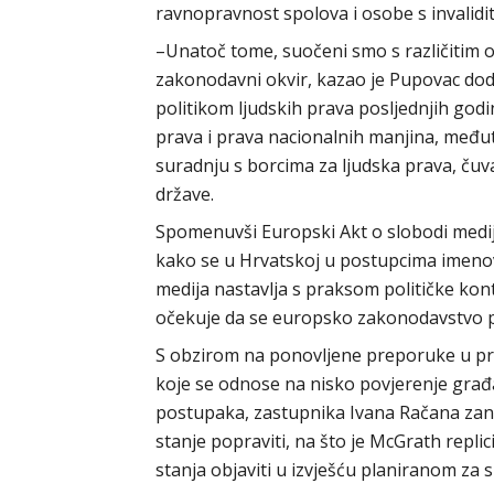
ravnopravnost spolova i osobe s invalidi
–Unatoč tome, suočeni smo s različitim o
zakonodavni okvir, kazao je Pupovac dod
politikom ljudskih prava posljednjih god
prava i prava nacionalnih manjina, među
suradnju s borcima za ljudska prava, čuva
države.
Spomenuvši Europski Akt o slobodi medij
kako se u Hrvatskoj u postupcima imenovan
medija nastavlja s praksom političke kon
očekuje da se europsko zakonodavstvo po
S obzirom na ponovljene preporuke u pre
koje se odnose na nisko povjerenje građ
postupaka, zastupnika Ivana Račana zani
stanje popraviti, na što je McGrath repli
stanja objaviti u izvješću planiranom za 