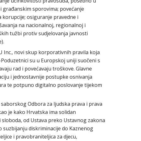
jšanje učinkovitosti pravosuđa, posebno u
 i građanskim sporovima; povećanje
 korupcije; osiguranje pravedne i
avanja na nacionalnoj, regionalnoj i
eških tužbi protiv sudjelovanja javnosti
).
 Inc., novi skup korporativnih pravila koja
. –Poduzetnici su u Europskoj uniji suočeni s
avaju rad i povećavaju troškove. Glavne
aciju i jednostavnije postupke osnivanja
eura te potpuno digitalno poslovanje tijekom
e saborskog Odbora za ljudska prava i prava
ao je kako Hrvatska ima solidan
a i sloboda, od Ustava preko Ustavnog zakona
o suzbijanju diskriminacije do Kaznenog
eljice i pravobraniteljica za djecu,