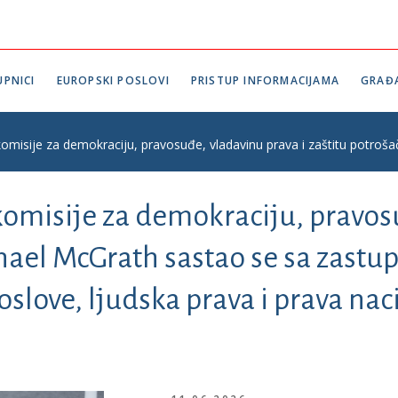
PNICI
EUROPSKI POSLOVI
PRISTUP INFORMACIJAMA
GRAĐ
omisije za demokraciju, pravosuđe, vladavinu prava i zaštitu potroš
omisije za demokraciju, pravosu
hael McGrath sastao se sa zastu
slove, ljudska prava i prava na