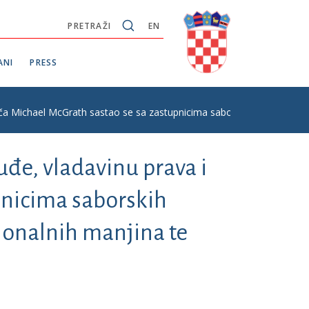
PRETRAŽI
EN
ANI
PRESS
ača Michael McGrath sastao se sa zastupnicima saborskih odbora za e
đe, vladavinu prava i
pnicima saborskih
cionalnih manjina te