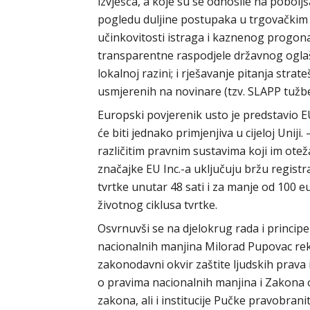
izvješća, a koje su se odnosile na pobol
pogledu duljine postupaka u trgovačkim
učinkovitosti istraga i kaznenog progona
transparentne raspodjele državnog oglaš
lokalnoj razini; i rješavanje pitanja strat
usmjerenih na novinare (tzv. SLAPP tužbe
Europski povjerenik usto je predstavio EU
će biti jednako primjenjiva u cijeloj Uniji
različitim pravnim sustavima koji im otež
značajke EU Inc.-a uključuju bržu registr
tvrtke unutar 48 sati i za manje od 100 
životnog ciklusa tvrtke.
Osvrnuvši se na djelokrug rada i princip
nacionalnih manjina Milorad Pupovac rek
zakonodavni okvir zaštite ljudskih prav
o pravima nacionalnih manjina i Zakona 
zakona, ali i institucije Pučke pravobranit