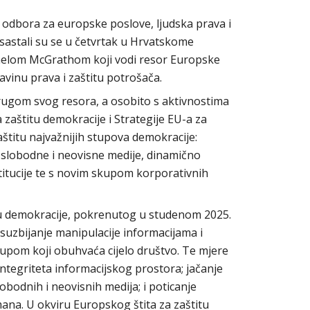
h odbora za europske poslove, ljudska prava i
sastali su se u četvrtak u Hrvatskome
elom McGrathom koji vodi resor Europske
avinu prava i zaštitu potrošača.
rugom svog resora, a osobito s aktivnostima
 zaštitu demokracije i Strategije EU-a za
aštitu najvažnijih stupova demokracije:
, slobodne i neovisne medije, dinamično
titucije te s novim skupom korporativnih
tu demokracije, pokrenutog u studenom 2025.
 suzbijanje manipulacije informacijama i
tupom koji obuhvaća cijelo društvo. Te mjere
 integriteta informacijskog prostora; jačanje
lobodnih i neovisnih medija; i poticanje
na. U okviru Europskog štita za zaštitu