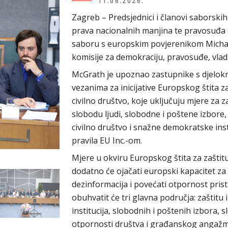
11.06.2026.
Zagreb – Predsjednici i članovi saborski
prava nacionalnih manjina te pravosuđa 
saboru s europskim povjerenikom Micha
komisije za demokraciju, pravosuđe, vlad
McGrath je upoznao zastupnike s djelok
vezanima za inicijative Europskog štita za
civilno društvo, koje uključuju mjere za z
slobodu ljudi, slobodne i poštene izbore
civilno društvo i snažne demokratske ins
pravila EU Inc.-om.
Mjere u okviru Europskog štita za zašti
dodatno će ojačati europski kapacitet za
dezinformacija i povećati otpornost pris
obuhvatit će tri glavna područja: zaštitu
institucija, slobodnih i poštenih izbora, s
otpornosti društva i građanskog angažma