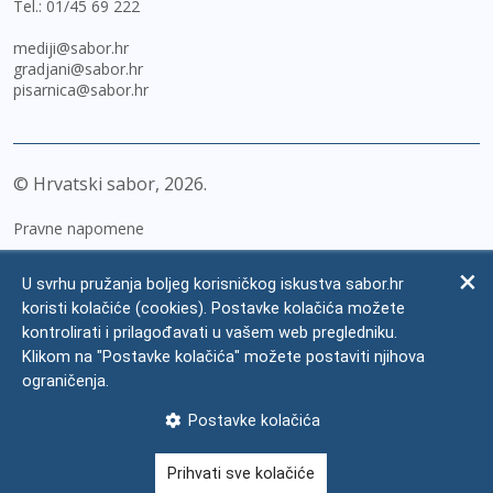
Tel.:
01/45 69 222
mediji@sabor.hr
gradjani@sabor.hr
pisarnica@sabor.hr
© Hrvatski sabor,
2026
Pravne napomene
Izjava o pristupačnosti
U svrhu pružanja boljeg korisničkog iskustva sabor.hr
Zaštita osobnih podataka
koristi kolačiće (cookies). Postavke kolačića možete
kontrolirati i prilagođavati u vašem web pregledniku.
Impressum
Klikom na "Postavke kolačića" možete postaviti njihova
Česta pitanja
ograničenja.
Kontakti
Postavke kolačića
Mapa weba
Prihvati sve kolačiće