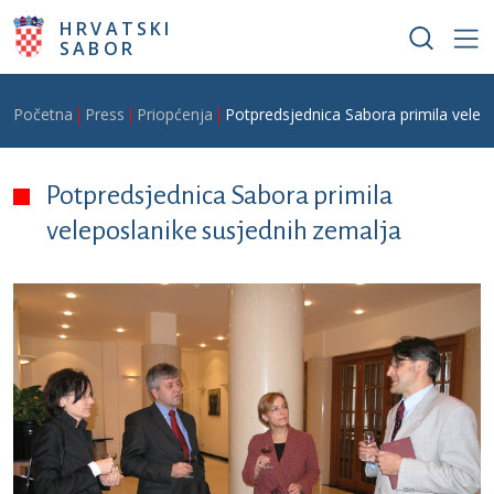
Skoči na glavni sadržaj
HRVATSKI
SABOR
Breadcrumb
Početna
Press
Priopćenja
Potpredsjednica Sabora primila velep
Potpredsjednica Sabora primila
veleposlanike susjednih zemalja