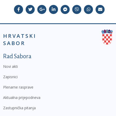
HRVATSKI
SABOR
Podnožje prvi izbornik
Rad Sabora
Novi akti
Zapisnici
Plenarne rasprave
Aktualna prijepodneva
Zastupnička pitanja