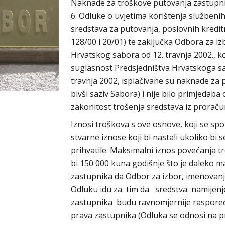
Naknade za troškove putovanja zastupnik
6. Odluke o uvjetima korištenja službeni
sredstava za putovanja, poslovnih kreditn
128/00 i 20/01) te zaključka Odbora za i
Hrvatskog sabora od 12. travnja 2002., k
suglasnost Predsjedništva Hrvatskoga sab
travnja 2002, isplaćivane su naknade za 
bivši saziv Sabora) i nije bilo primjedaba
zakonitost trošenja sredstava iz prorač
Iznosi troškova s ove osnove, koji se s
stvarne iznose koji bi nastali ukoliko bi
prihvatile. Maksimalni iznos povećanja 
bi 150 000 kuna godišnje što je daleko m
zastupnika da Odbor za izbor, imenovanj
Odluku idu za tim da sredstva namijenj
zastupnika budu ravnomjernije raspoređe
prava zastupnika (Odluka se odnosi na p