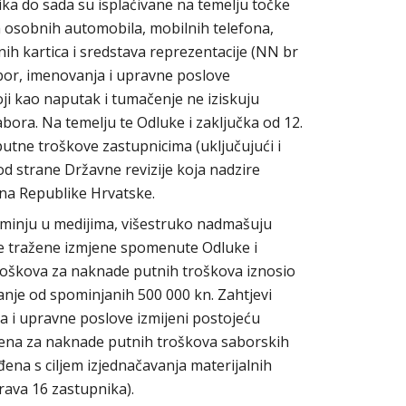
a do sada su isplaćivane na temelju točke
h osobnih automobila, mobilnih telefona,
ih kartica i sredstava reprezentacije (NN br
zbor, imenovanja i upravne poslove
oji kao naputak i tumačenje ne iziskuju
ora. Na temelju te Odluke i zaključka od 12.
putne troškove zastupnicima (uključujući i
 od strane Državne revizije koja nadzire
una Republike Hrvatske.
pominju u medijima, višestruko nadmašuju
 se tražene izmjene spomenute Odluke i
troškova za naknade putnih troškova iznosio
anje od spominjanih 500 000 kn. Zahtjevi
a i upravne poslove izmijeni postojeću
ena za naknade putnih troškova saborskih
na s ciljem izjednačavanja materijalnih
rava 16 zastupnika).