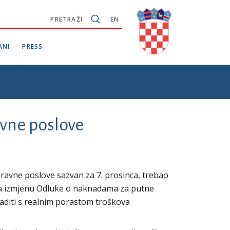
PRETRAŽI
EN
ANI
PRESS
avne poslove
ravne poslove sazvan za 7. prosinca, trebao
ve za izmjenu Odluke o naknadama za putne
laditi s realnim porastom troškova