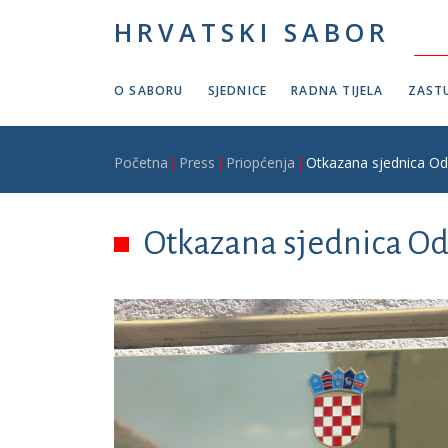
Skoči na glavni sadržaj
HRVATSKI SABOR
O SABORU
SJEDNICE
RADNA TIJELA
ZASTU
Breadcrumb
Početna
Press
Priopćenja
Otkazana sjednica Od
Otkazana sjednica Od