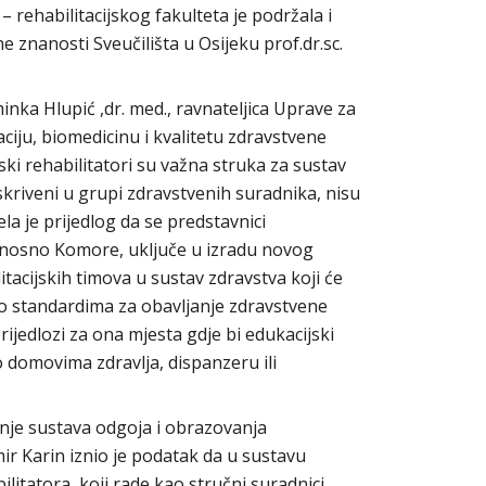
– rehabilitacijskog fakulteta je podržala i
 znanosti Sveučilišta u Osijeku prof.dr.sc.
inka Hlupić ,dr. med., ravnateljica Uprave za
ciju, biomedicinu i kvalitetu zdravstvene
ski rehabilitatori su važna struka za sustav
u skriveni u grupi zdravstvenih suradnika, nisu
ela je prijedlog da se predstavnici
odnosno Komore, uključe u izradu novog
tacijskih timova u sustav zdravstva koji će
a o standardima za obavljanje zdravstvene
 prijedlozi za ona mjesta gdje bi edukacijski
i o domovima zdravlja, dispanzeru ili
nje sustava odgoja i obrazovanja
r Karin iznio je podatak da u sustavu
litatora koji rade kao stručni suradnici