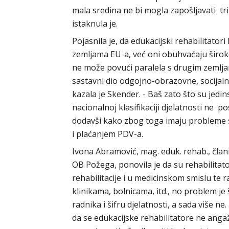
mala sredina ne bi mogla zapošljavati tri
istaknula je.
Pojasnila je, da edukacijski rehabilitator
zemljama EU-a, već oni obuhvaćaju širok
ne može povući paralela s drugim zemlja
sastavni dio odgojno-obrazovne, socijalne
kazala je Skender. - Baš zato što su jedins
nacionalnoj klasifikaciji djelatnosti ne p
dodavši kako zbog toga imaju probleme s
i plaćanjem PDV-a.
Ivona Abramović, mag. eduk. rehab., čl
OB Požega, ponovila je da su rehabilitat
rehabilitacije i u medicinskom smislu te 
klinikama, bolnicama, itd., no problem je
radnika i šifru djelatnosti, a sada više ne
da se edukacijske rehabilitatore ne angaž