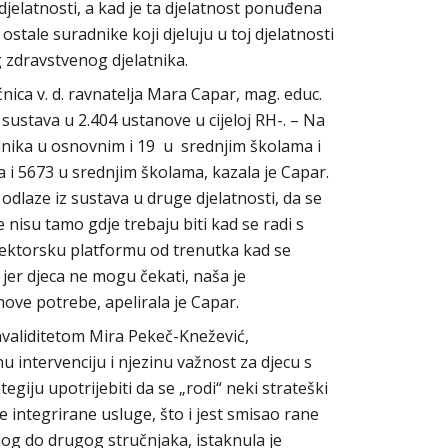
djelatnosti, a kad je ta djelatnost ponuđena
ostale suradnike koji djeluju u toj djelatnosti
g zdravstvenog djelatnika.
nica v. d. ravnatelja Mara Capar, mag. educ.
 sustava u 2.404 ustanove u cijeloj RH-. – Na
dnika u osnovnim i 19 u srednjim školama i
i 5673 u srednjim školama, kazala je Capar.
 odlaze iz sustava u druge djelatnosti, da se
 nisu tamo gdje trebaju biti kad se radi s
sektorsku platformu od trenutka kad se
. jer djeca ne mogu čekati, naša je
ve potrebe, apelirala je Capar.
nvaliditetom Mira Pekeč-Knežević,
nu intervenciju i njezinu važnost za djecu s
egiju upotrijebiti da se „rodi“ neki strateški
 integrirane usluge, što i jest smisao rane
dnog do drugog stručnjaka, istaknula je