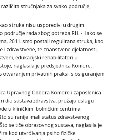
 različita stručnjaka za svako područje,
i kao struka nisu usporedivi u drugim
o područje rada zbog potreba RH. - Iako se
ma, 2011. smo postali regulirana struka, kao
 i zdravstvene, te znanstvene djelatnosti,
tveni, edukacijski rehabilitatori u
ostoje, naglasila je predsjednica Komore,
 otvaranjem privatnih praksi, s osiguranjem
anica Upravnog Odbora Komore i zaposlenica
ori dio sustava zdravstva, pružaju uslugu
rade u kliničkim bolničkim centrima,
 što su ranije imali status zdravstvenog
. Što se tiče obrazovnog sustava, naglasila je
ira kod utvrđivanja psiho fizičke