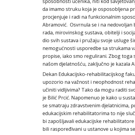
sposobnosti učenika, niti kod savjetovan
da imamo struku koja je osposobljena pro
procjenjuje i radi na funkcionalnim sposob
Abramović. Osvrnula se i na nedovoljan b
rada, mirovinskog sustava, obitelji i socija
dio svih sustava i pružaju svoje usluge š
nemogućnosti usporedbe sa strukama van
propise, iako smo regulirani. Zbog toga s
našom djelatnošću, zaključno je kazala 
Dekan Edukacijsko-rehabilitacijskog fakult
upozorio na važnost i neophodnost rehab
učiniti vidljivima? Tako da mogu raditi s
je Bilić Prcić. Napomenuo je kako u sust
se smatraju zdravstvenim djelatnicima, pop
edukacijskim rehabilitatorima to nije slu
bi zapošljavali edukacijske rehabilitatore
bili raspoređivani u ustanove u kojima s