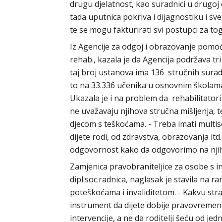
drugu djelatnost, kao suradnici u drugoj 
tada uputnica pokriva i dijagnostiku i sve 
te se mogu fakturirati svi postupci za to
Iz Agencije za odgoj i obrazovanje pomoć
rehab., kazala je da Agencija podržava tri
taj broj ustanova ima 136 stručnih sura
to na 33.336 učenika u osnovnim školama 
Ukazala je i na problem da rehabilitatori
ne uvažavaju njihova stručna mišljenja, te
djecom s teškoćama. - Treba imati multi
dijete rodi, od zdravstva, obrazovanja itd
odgovornost kako da odgovorimo na njiho
Zamjenica pravobraniteljice za osobe s i
dipl.soc.radnica, naglasak je stavila na ra
poteškoćama i invaliditetom. - Kakvu strat
instrument da dijete dobije pravovremene
intervencije, a ne da roditelji šeću od je