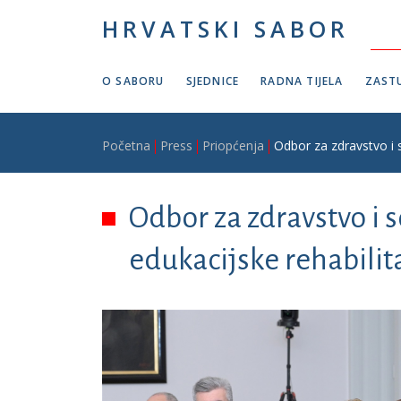
Skoči na glavni sadržaj
HRVATSKI SABOR
O SABORU
SJEDNICE
RADNA TIJELA
ZASTU
Breadcrumb
Početna
Press
Priopćenja
Odbor za zdravstvo i s
Odbor za zdravstvo i s
edukacijske rehabilit