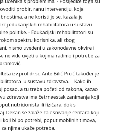
ja učenika s problemima. - Posljedice toga su
voditi probir, ranu intervenciju, koja
nostima, a ne koristi je se, kazala je
roj edukacijskih rehabilitatora u sustavu
lne politike. - Edukacijski rehabilitatori su
irokom spektru korisnika, ali zbog
i, nismo uvedeni u zakonodavne okvire i
e ne vide uvjeti u kojima radimo i potrebe za
Abramović.
eta izv.prof.dr.sc. Ante Bilić Prcić također je
ilitatora u sustavu zdravstva. - Kako ih
voj posao, a tu treba početi od zakona, kazao
avu zdravstva ima četrnaestak zanimanja koji
ut nutricionista ili fizičara, dok s
čaj. Dekan se zalaže za osnivanje centara koji
 i koji bi po potrebi, poput mobilnih timova,
e za njima ukaže potreba.