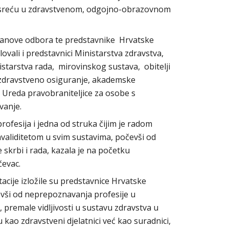
 susreću u zdravstvenom, odgojno-obrazovnom
članove odbora te predstavnike Hrvatske
ovali i predstavnici Ministarstva zdravstva,
istarstva rada, mirovinskog sustava, obitelji
a zdravstveno osiguranje, akademske
, Ureda pravobraniteljice za osobe s
ovanje.
profesija i jedna od struka čijim je radom
validitetom u svim sustavima, počevši od
 skrbi i rada, kazala je na početku
čevac.
tacije izložile su predstavnice Hrvatske
evši od neprepoznavanja profesije u
), premale vidljivosti u sustavu zdravstva u
u kao zdravstveni djelatnici već kao suradnici,