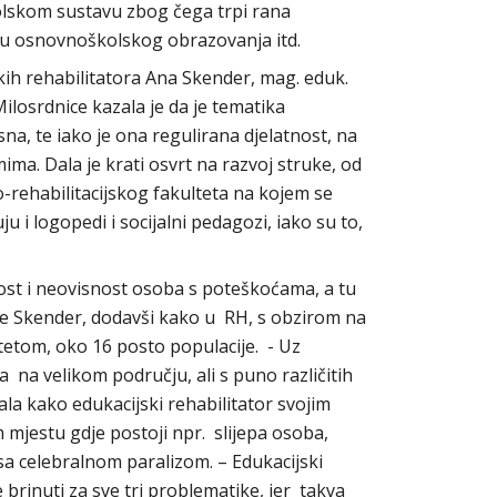
olskom sustavu zbog čega trpi rana
vu osnovnoškolskog obrazovanja itd.
ih rehabilitatora Ana Skender, mag. eduk.
ilosrdnice kazala je da je tematika
sna, te iako je ona regulirana djelatnost, na
ma. Dala je krati osvrt na razvoj struke, od
-rehabilitacijskog fakulteta na kojem se
u i logopedi i socijalni pedagozi, iako su to,
.
ost i neovisnost osoba s poteškoćama, a tu
e Skender, dodavši kako u RH, s obzirom na
itetom, oko 16 posto populacije. - Uz
a na velikom području, ali s puno različitih
la kako edukacijski rehabilitator svojim
estu gdje postoji npr. slijepa osoba,
sa celebralnom paralizom. – Edukacijski
brinuti za sve tri problematike, jer takva