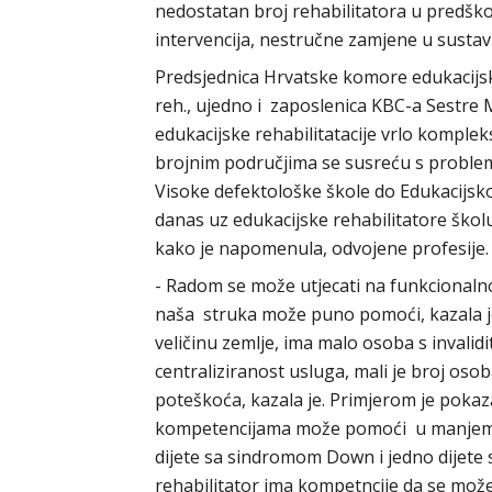
nedostatan broj rehabilitatora u predšk
intervencija, nestručne zamjene u susta
Predsjednica Hrvatske komore edukacijsk
reh., ujedno i zaposlenica KBC-a Sestre M
edukacijske rehabilitatacije vrlo komplek
brojnim područjima se susreću s problemi
Visoke defektološke škole do Edukacijsko
danas uz edukacijske rehabilitatore školuj
kako je napomenula, odvojene profesije
- Radom se može utjecati na funkcionaln
naša struka može puno pomoći, kazala j
veličinu zemlje, ima malo osoba s invalid
centraliziranost usluga, mali je broj osob
poteškoća, kazala je. Primjerom je pokaza
kompetencijama može pomoći u manjem mj
dijete sa sindromom Down i jedno dijete 
rehabilitator ima kompetncije da se može 