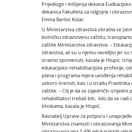
Prijedloge i mišljenja dekana Eudkacijsko 
dekanica Fakulteta za odgojne i obrazovne
Emina Berbić Kolar.
Iz Ministarstva zdravstva obratila se Jasm
bolničku zdravstvenu zaštitu, transplanta
zaštite Ministarstva zdravstva. – Edukacij
zdravstva, ali su u njemu nevidljivi jer s
izravno spomenuti, kazala je Hlupić. Iznij
edukacijsko-rehabilitacijske profesije, 
plana i programa mjera uvođenja rehabili
uskoro krenuti, kao i u izradu Pravilnik
zaštite. – Cilj je da se zajednički iznjedre
rehabilitatori trebali biti, bilo da se rad
klinikama, kazala je Hlupić.
Ravnatelj Uprave za potporu i unaprjeđe
Ministarstva znanosti i obrazovanja Momi
obrazovanja ima 1.446 edukacijskih rehabi