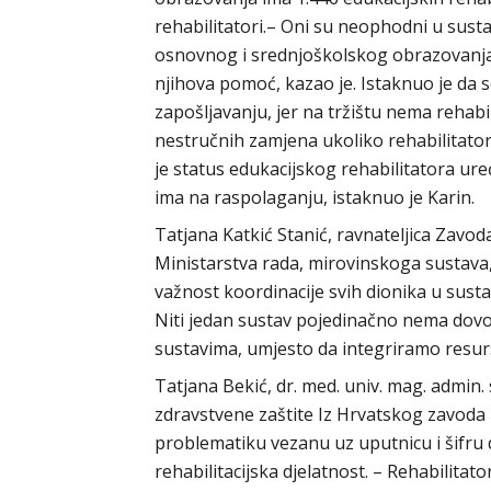
rehabilitatori.– Oni su neophodni u sus
osnovnog i srednjoškolskog obrazovanja 
njihova pomoć, kazao je. Istaknuo je da se
zapošljavanju, jer na tržištu nema rehabi
nestručnih zamjena ukoliko rehabilitato
je status edukacijskog rehabilitatora ure
ima na raspolaganju, istaknuo je Karin.
Tatjana Katkić Stanić, ravnateljica Zavoda 
Ministarstva rada, mirovinskoga sustava, ob
važnost koordinacije svih dionika u susta
Niti jedan sustav pojedinačno nema dovo
sustavima, umjesto da integriramo resurse
Tatjana Bekić, dr. med. univ. mag. admin. 
zdravstvene zaštite Iz Hrvatskog zavoda 
problematiku vezanu uz uputnicu i šifru d
rehabilitacijska djelatnost. – Rehabilit