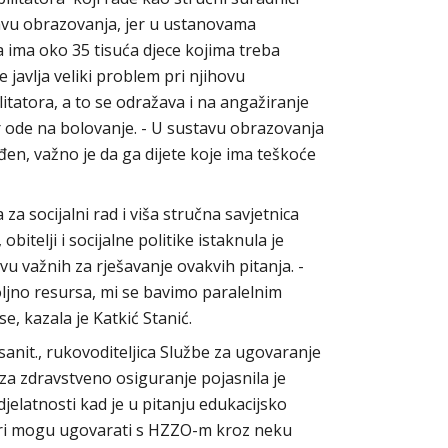
tavu obrazovanja, jer u ustanovama
ima oko 35 tisuća djece kojima treba
 javlja veliki problem pri njihovu
litatora, a to se odražava i na angažiranje
r ode na bolovanje. - U sustavu obrazovanja
đen, važno je da ga dijete koje ima teškoće
za socijalni rad i viša stručna savjetnica
itelji i socijalne politike istaknula je
vu važnih za rješavanje ovakvih pitanja. -
ljno resursa, mi se bavimo paralelnim
, kazala je Katkić Stanić.
sanit., rukovoditeljica Službe za ugovaranje
za zdravstveno osiguranje pojasnila je
jelatnosti kad je u pitanju edukacijsko
atori mogu ugovarati s HZZO-m kroz neku