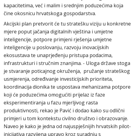
kapacitetima, već i malim i srednjim poduzećima koja
čine okosnicu hrvatskoga gospodarstva.
Akcijski plan pretvorit će tu stratešku viziju u konkretne
mjere poput jačanja digitalnih vještina i umjetne
inteligencije, potpore primjeni rješenja umjetne
inteligencije u poslovanju, razvoju inovacijskih
ekosustava te unaprjeđenju pristupa podacima,
infrastrukturi i stručnim znanjima. - Uloga države stoga
je stvaranje poticajnog okruženja, pružanje strateškog
usmjerenja, određivanje investicijskih prioriteta,
koordinacija dionika te uspostava mehanizama potpore
koji će poduzećima omogućiti prijelaz iz faze
eksperimentiranja u fazu mjerljivog rasta
produktivnosti, rekao je Pavić i dodao kako su odlični
primjeri u tom kontekstu civilno društvo i obrazovanje.
Naveo je kako je jedna od najuspješnijih hrvatskih pilot-
inicijativa razvijena upravo kroz suradnju s