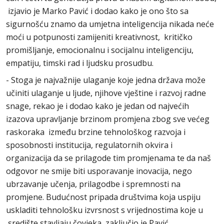
izjavio je Marko Pavić i dodao kako je ono što sa
sigurnošću znamo da umjetna inteligencija nikada neće
moći u potpunosti zamijeniti kreativnost, kritičko
promišljanje, emocionalnu i socijalnu inteligenciju,
empatiju, timski rad i ljudsku prosudbu.
- Stoga je najvažnije ulaganje koje jedna država može
učiniti ulaganje u ljude, njihove vještine i razvoj radne
snage, rekao je i dodao kako je jedan od najvećih
izazova upravljanje brzinom promjena zbog sve većeg
raskoraka između brzine tehnološkog razvoja i
sposobnosti institucija, regulatornih okvira i
organizacija da se prilagode tim promjenama te da naš
odgovor ne smije biti usporavanje inovacija, nego
ubrzavanje učenja, prilagodbe i spremnosti na
promjene. Budućnost pripada društvima koja uspiju
uskladiti tehnološku izvrsnost s vrijednostima koje u
središte stavljaju čovjeka, zaključio je Pavić.