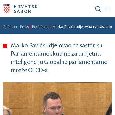
Skoči na glavni sadržaj
HRVATSKI
SABOR
Breadcrumb
Početna
Press
Priopćenja
Marko Pavić sudjelovao na sastanku 
Marko Pavić sudjelovao na sastanku
Parlamentarne skupine za umjetnu
inteligenciju Globalne parlamentarne
mreže OECD-a