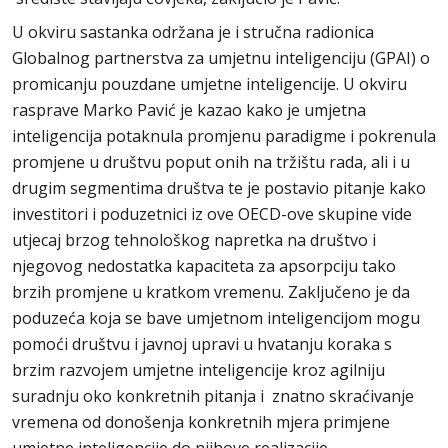
U okviru sastanka održana je i stručna radionica
Globalnog partnerstva za umjetnu inteligenciju (GPAI) o
promicanju pouzdane umjetne inteligencije. U okviru
rasprave Marko Pavić je kazao kako je umjetna
inteligencija potaknula promjenu paradigme i pokrenula
promjene u društvu poput onih na tržištu rada, ali i u
drugim segmentima društva te je postavio pitanje kako
investitori i poduzetnici iz ove OECD-ove skupine vide
utjecaj brzog tehnološkog napretka na društvo i
njegovog nedostatka kapaciteta za apsorpciju tako
brzih promjene u kratkom vremenu. Zaključeno je da
poduzeća koja se bave umjetnom inteligencijom mogu
pomoći društvu i javnoj upravi u hvatanju koraka s
brzim razvojem umjetne inteligencije kroz agilniju
suradnju oko konkretnih pitanja i znatno skraćivanje
vremena od donošenja konkretnih mjera primjene
umjetne inteligencije do njihove realizacije.