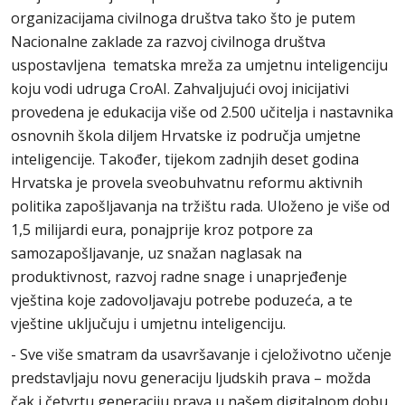
organizacijama civilnoga društva tako što je putem
Nacionalne zaklade za razvoj civilnoga društva
uspostavljena tematska mreža za umjetnu inteligenciju
koju vodi udruga CroAI. Zahvaljujući ovoj inicijativi
provedena je edukacija više od 2.500 učitelja i nastavnika
osnovnih škola diljem Hrvatske iz područja umjetne
inteligencije. Također, tijekom zadnjih deset godina
Hrvatska je provela sveobuhvatnu reformu aktivnih
politika zapošljavanja na tržištu rada. Uloženo je više od
1,5 milijardi eura, ponajprije kroz potpore za
samozapošljavanje, uz snažan naglasak na
produktivnost, razvoj radne snage i unaprjeđenje
vještina koje zadovoljavaju potrebe poduzeća, a te
vještine uključuju i umjetnu inteligenciju.
- Sve više smatram da usavršavanje i cjeloživotno učenje
predstavljaju novu generaciju ljudskih prava – možda
čak i četvrtu generaciju prava u našem digitalnom dobu,