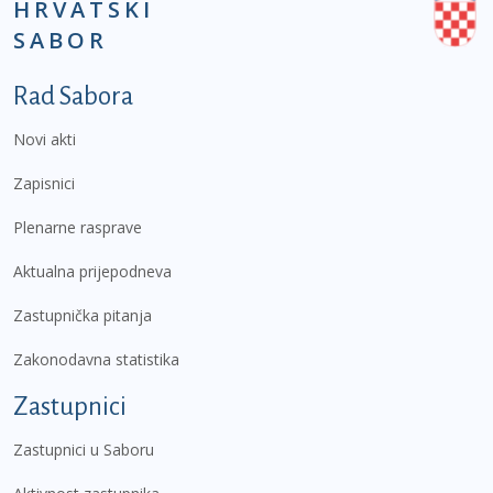
HRVATSKI
SABOR
Podnožje prvi izbornik
Rad Sabora
Novi akti
Zapisnici
Plenarne rasprave
Aktualna prijepodneva
Zastupnička pitanja
Zakonodavna statistika
Zastupnici
Zastupnici u Saboru