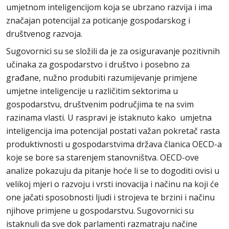
umjetnom inteligencijom koja se ubrzano razvija i ima
značajan potencijal za poticanje gospodarskog i
društvenog razvoja.
Sugovornici su se složili da je za osiguravanje pozitivnih
učinaka za gospodarstvo i društvo i posebno za
građane, nužno produbiti razumijevanje primjene
umjetne inteligencije u različitim sektorima u
gospodarstvu, društvenim područjima te na svim
razinama vlasti. U raspravi je istaknuto kako umjetna
inteligencija ima potencijal postati važan pokretač rasta
produktivnosti u gospodarstvima država članica OECD-a
koje se bore sa starenjem stanovništva. OECD-ove
analize pokazuju da pitanje hoće li se to dogoditi ovisi u
velikoj mjeri o razvoju i vrsti inovacija i načinu na koji će
one jačati sposobnosti ljudi i strojeva te brzini i načinu
njihove primjene u gospodarstvu. Sugovornici su
istaknuli da sve dok parlamenti razmatraju načine