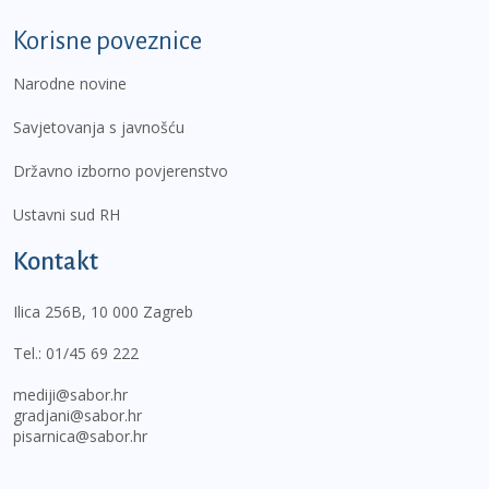
Korisne poveznice
Narodne novine
Savjetovanja s javnošću
Državno izborno povjerenstvo
Ustavni sud RH
Kontakt
Ilica 256B, 10 000 Zagreb
Tel.:
01/45 69 222
mediji@sabor.hr
gradjani@sabor.hr
pisarnica@sabor.hr